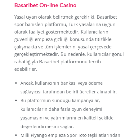
Basaribet On-line Casino
Yasal uyarı olarak belirtmek gerekir ki, Basaribet
spor bahisleri platformu, Türk yasalarına uygun
olarak faaliyet göstermektedir. Kullanıcıların
güvenliği empieza gizliliği konusunda titizlikle
çalışmakta ve tüm işlemlerini yasal çerçevede
gerçekleştirmektedir. Bu nedenle, kullanıcılar gönül
rahatlığıyla Basaribet platformunu tercih
edebilirler.
Ancak, kullanıcının bankası veya ödeme
sağlayıcısı tarafından belirli ücretler alınabilir.
Bu platformun sunduğu kampanyalar,
kullanıcıların daha fazla oyun deneyimi
yaşamasını ve yatırımlarını en kaliteli şekilde
değerlendirmesini sağlar.
Milli Piyango empieza Spor Toto teşkilatlarından