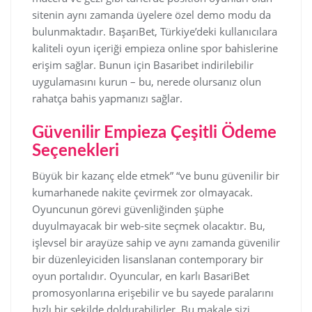
sitenin aynı zamanda üyelere özel demo modu da
bulunmaktadır. BaşarıBet, Türkiye’deki kullanıcılara
kaliteli oyun içeriği empieza online spor bahislerine
erişim sağlar. Bunun için Basaribet indirilebilir
uygulamasını kurun – bu, nerede olursanız olun
rahatça bahis yapmanızı sağlar.
Güvenilir Empieza Çeşitli Ödeme
Seçenekleri
Büyük bir kazanç elde etmek” “ve bunu güvenilir bir
kumarhanede nakite çevirmek zor olmayacak.
Oyuncunun görevi güvenliğinden şüphe
duyulmayacak bir web-site seçmek olacaktır. Bu,
işlevsel bir arayüze sahip ve aynı zamanda güvenilir
bir düzenleyiciden lisanslanan contemporary bir
oyun portalıdır. Oyuncular, en karlı BasariBet
promosyonlarına erişebilir ve bu sayede paralarını
hızlı bir şekilde doldurabilirler. Bu makale sizi