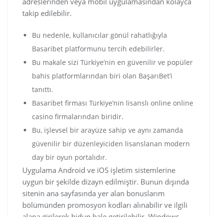
adreslerinden veya mobil uygulamasından kolayca
takip edilebilir.
Bu nedenle, kullanıcılar gönül rahatlığıyla
Basaribet platformunu tercih edebilirler.
Bu makale sizi Türkiye’nin en güvenilir ve popüler
bahis platformlarından biri olan BaşarıBet’i
tanıttı.
Basaribet firması Türkiye’nin lisanslı online online
casino firmalarından biridir.
Bu, işlevsel bir arayüze sahip ve aynı zamanda
güvenilir bir düzenleyiciden lisanslanan modern
day bir oyun portalıdır.
Uygulama Android ve iOS işletim sistemlerine
uygun bir şekilde dizayn edilmiştir. Bunun dışında
sitenin ana sayfasında yer alan bonuslarım
bölümünden promosyon kodları alınabilir ve ilgili
alana girilerek hidup hale getirilebilir. Windows