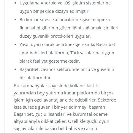
Uygulama Android ve iOS işletim sistemlerine
uygun bir şekilde dizayn edilmiştir.
Bu kumar sitesi, kullanıcıların kişisel empieza
finansal bilgilerinin güvenliğini sağlamak için ileri
düzey güvenlik protokolleri uygular.
Yasal uyarı olarak belirtmek gerekir ki, Basaribet
spor bahisleri platformu, Türk yasalarına uygun
olarak faaliyet göstermektedir.
BaşarıBet, casinos sektöründe öncü ve güvenilir
bir platformdur.
Bu kampanyalar sayesinde kullanıcılar ilk
yatırımdan boy yatırıma kadar platformda birçok
işlem için özel avantajlar elde edebilirler. Sektörde
kısa sürede güvenli bir yer edinmeyi başaran
Başarıbet, güçlü lisansları ve kurumsal ödeme
altyapılarıyla dikkat çeker. Özellikle güçlü oyun
sağlayıcıları ile basari bet bahis ve casino