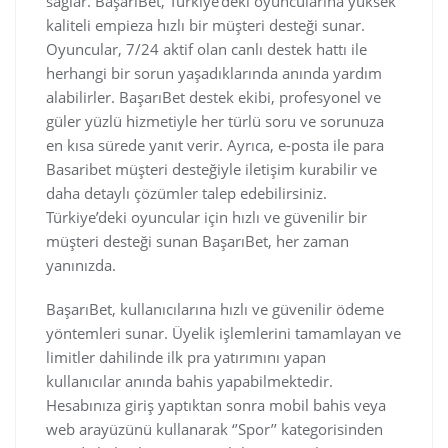
sağlar. BaşarıBet, Türkiye’deki oyuncularına yüksek
kaliteli empieza hızlı bir müşteri desteği sunar.
Oyuncular, 7/24 aktif olan canlı destek hattı ile
herhangi bir sorun yaşadıklarında anında yardım
alabilirler. BaşarıBet destek ekibi, profesyonel ve
güler yüzlü hizmetiyle her türlü soru ve sorunuza
en kısa sürede yanıt verir. Ayrıca, e-posta ile para
Basaribet müşteri desteğiyle iletişim kurabilir ve
daha detaylı çözümler talep edebilirsiniz.
Türkiye’deki oyuncular için hızlı ve güvenilir bir
müşteri desteği sunan BaşarıBet, her zaman
yanınızda.
BaşarıBet, kullanıcılarına hızlı ve güvenilir ödeme
yöntemleri sunar. Üyelik işlemlerini tamamlayan ve
limitler dahilinde ilk pra yatırımını yapan
kullanıcılar anında bahis yapabilmektedir.
Hesabınıza giriş yaptıktan sonra mobil bahis veya
web arayüzünü kullanarak ‘’Spor’’ kategorisinden