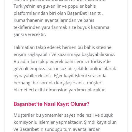
Türkiye’nin en güvenilir ve popüler bahis
platformlarından biri olan BaşarıBet’i tanıttı.
Kumarhanenin avantajlarından ve bahis
tekliflerinden yararlanmak size büyük kazanma
şansı verecektir.
Talimatları takip ederek hemen bu bahis sitesine
erişim sağlayabilir ve kazanmaya başlayabilirsiniz.
Bu adımları takip ederek bahislerinizi Türkiye’de
güvenli empieza sorunsuz bir şekilde online olarak
oynayabileceksiniz. Eğer kayıt işlemi sırasında
herhangi bir sorunla karşılaşırsanız, müşteri
hizmetleri ekibi dimension yardımcı olacaktır.
Başarıbet’te Nasıl Kayıt Olunur?
Müşteriler bu yöntemler sayesinde hızlı ve düşük
komisyonlu işlemler yapmaktadır. Şimdi kayıt olun
ve Basaribet’in sunduğu tüm avantajlardan