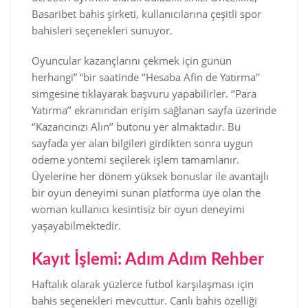
Basaribet bahis şirketi, kullanıcılarına çeşitli spor
bahisleri seçenekleri sunuyor.
Oyuncular kazançlarını çekmek için günün
herhangi” “bir saatinde ‘’Hesaba Afin de Yatırma’’
simgesine tıklayarak başvuru yapabilirler. ‘’Para
Yatırma’’ ekranından erişim sağlanan sayfa üzerinde
‘’Kazancınızı Alın’’ butonu yer almaktadır. Bu
sayfada yer alan bilgileri girdikten sonra uygun
ödeme yöntemi seçilerek işlem tamamlanır.
Üyelerine her dönem yüksek bonuslar ile avantajlı
bir oyun deneyimi sunan platforma üye olan the
woman kullanıcı kesintisiz bir oyun deneyimi
yaşayabilmektedir.
Kayıt İşlemi: Adım Adım Rehber
Haftalık olarak yüzlerce futbol karşılaşması için
bahis seçenekleri mevcuttur. Canlı bahis özelliği