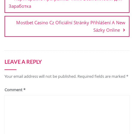
Заработка
Mostbet Casino Cz Oficiální Stránky Přihlášení A New
Sázky Online
LEAVE A REPLY
Your email address will not be published.
Required fields are marked
*
Comment
*