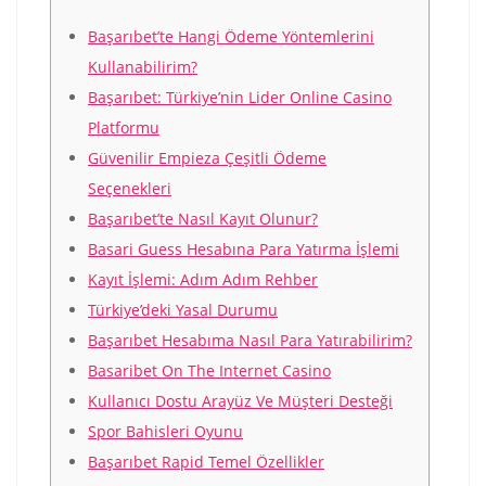
Başarıbet’te Hangi Ödeme Yöntemlerini
Kullanabilirim?
Başarıbet: Türkiye’nin Lider Online Casino
Platformu
Güvenilir Empieza Çeşitli Ödeme
Seçenekleri
Başarıbet’te Nasıl Kayıt Olunur?
Basari Guess Hesabına Para Yatırma İşlemi
Kayıt İşlemi: Adım Adım Rehber
Türkiye’deki Yasal Durumu
Başarıbet Hesabıma Nasıl Para Yatırabilirim?
Basaribet On The Internet Casino
Kullanıcı Dostu Arayüz Ve Müşteri Desteği
Spor Bahisleri Oyunu
Başarıbet Rapid Temel Özellikler