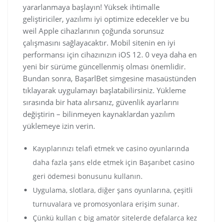
yararlanmaya başlayın! Yüksek ihtimalle
geliştiriciler, yazılımı iyi optimize edecekler ve bu
weil Apple cihazlarının çoğunda sorunsuz
çalışmasını sağlayacaktır. Mobil sitenin en iyi
performansı için cihazınızın iOS 12. 0 veya daha en
yeni bir sürüme güncellenmiş olması önemlidir.
Bundan sonra, BaşarlBet simgesine masaüstünden
tıklayarak uygulamayı başlatabilirsiniz. Yükleme
sırasında bir hata alırsanız, güvenlik ayarlarını
değiştirin – bilinmeyen kaynaklardan yazılım
yüklemeye izin verin.
Kayıplarınızı telafi etmek ve casino oyunlarında
daha fazla şans elde etmek için Başarıbet casino
geri ödemesi bonusunu kullanın.
Uygulama, slotlara, diğer şans oyunlarına, çeşitli
turnuvalara ve promosyonlara erişim sunar.
Çünkü kullan c big amatör sitelerde defalarca kez