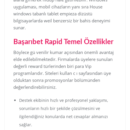
uygulaması, mobil cihazların yanı sıra House
windows tabanlı tablet empieza dizüstü
bilgisayarlarda weil benzersiz bir bahis deneyimi
sunar.
Başarıbet Rapid Temel Özellikler
Böylece gü venilir kumar açısından önemli avantaj
elde edilebilmektedir. Firmalarda üyelere sunulan
değerli reward türlerinden biri para Vip
programlarıdır. Siteleri kullan c ı sayfasından üye
olduktan sonra promosyonlar bölümünden
değerlendirebilirsiniz.
Destek ekibinin hızlı ve profesyonel yaklaşımı,
sorunların hızlı bir şekilde çözülmesini ve
ilgilendiğiniz konularda net cevaplar almanızı
sağlar.