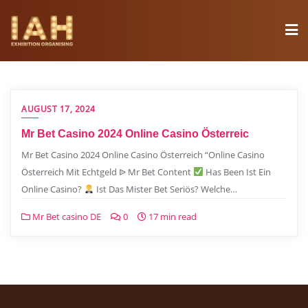
AUGUST 17, 2024
Mr Bet Casino 2024 Online Casino Österreic
Mr Bet Casino 2024 Online Casino Österreich “Online Casino
Österreich Mit Echtgeld ᐉ Mr Bet Content
Has Been Ist Ein
Online Casino?
Ist Das Mister Bet Seriös? Welche…
Mr Bet casino DE
0
17 min read