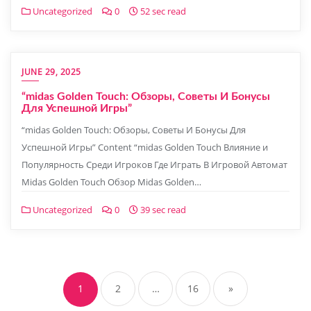
Uncategorized
0
52 sec read
JUNE 29, 2025
“midas Golden Touch: Обзоры, Советы И Бонусы
Для Успешной Игры”
“midas Golden Touch: Обзоры, Советы И Бонусы Для
Успешной Игры” Content “midas Golden Touch Влияние и
Популярность Среди Игроков Где Играть В Игровой Автомат
Midas Golden Touch Обзор Midas Golden…
Uncategorized
0
39 sec read
1
2
…
16
»