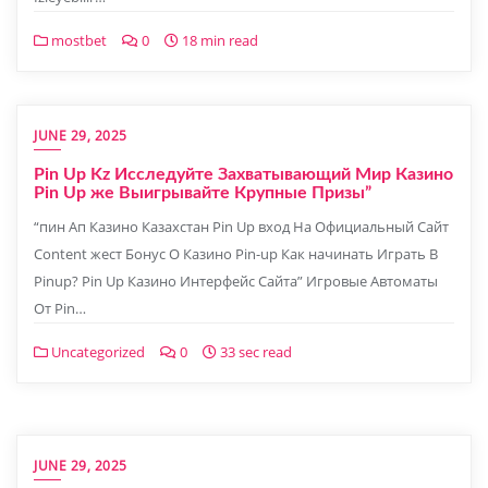
mostbet
0
18 min read
JUNE 29, 2025
Pin Up Kz Исследуйте Захватывающий Мир Казино
Pin Up же Выигрывайте Крупные Призы”
“пин Ап Казино Казахстан Pin Up вход На Официальный Сайт
Content жест Бонус О Казино Pin-up Как начинать Играть В
Pinup? Pin Up Казино Интерфейс Сайта” Игровые Автоматы
От Pin…
Uncategorized
0
33 sec read
JUNE 29, 2025