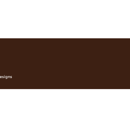
esigns