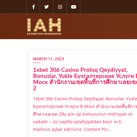
MARCH 11, 2023
1xbet 306 Casino Proloq Qeydiyyat,
Bonuslar, Yukle Бухгалтерские Услуги 
Моск สำนักงานเขตพื้นที่การศึกษาเลยเข
2
1xbet 306 Casino Proloq Qeydiyyat, Bonuslar, Yukl
Бухгалтерские Услуги В Моск สำนักงานเขตพื้นที่กา
ศึกษาเลยเขต 2Bu pin up bonusunun mahiyyəti ən
sadədir – siz saytda qeydiyyatdan keçir və E-
mailinizi aşkar edirsiniz. Content Pin…