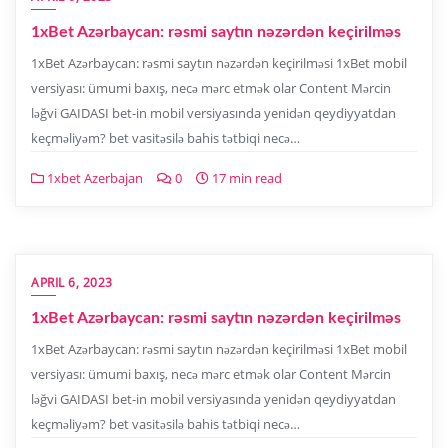
1xBet Azərbaycan: rəsmi saytın nəzərdən keçirilməs
1xBet Azərbaycan: rəsmi saytın nəzərdən keçirilməsi 1xBet mobil
versiyası: ümumi baxış, necə mərc etmək olar Content Mərcin
ləğvi GAIDASI bet-in mobil versiyasında yenidən qeydiyyatdan
keçməliyəm? bet vasitəsilə bahis tətbiqi necə…
1xbet Azerbajan
0
17 min read
APRIL 6, 2023
1xBet Azərbaycan: rəsmi saytın nəzərdən keçirilməs
1xBet Azərbaycan: rəsmi saytın nəzərdən keçirilməsi 1xBet mobil
versiyası: ümumi baxış, necə mərc etmək olar Content Mərcin
ləğvi GAIDASI bet-in mobil versiyasında yenidən qeydiyyatdan
keçməliyəm? bet vasitəsilə bahis tətbiqi necə…