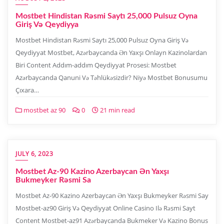
Mostbet Hindistan Rəsmi Saytı 25,000 Pulsuz Oyna
Giriş Və Qeydiyya
Mostbet Hindistan Rəsmi Saytı 25,000 Pulsuz Oyna Giriş Və
Qeydiyyat Mostbet, Azərbaycanda Ən Yaxşı Onlayn Kazinolardan
Biri Content Addım-addım Qeydiyyat Prosesi: Mostbet
Azərbaycanda Qanuni Və Təhlükəsizdir? Niyə Mostbet Bonusumu
Çıxara…
mostbet az 90
0
21 min read
JULY 6, 2023
Mostbet Az-90 Kazino Azerbaycan Ən Yaxşı
Bukmeyker Rəsmi Sa
Mostbet Az-90 Kazino Azerbaycan Ən Yaxşı Bukmeyker Rəsmi Say
Mostbet-az90 Giriş Və Qeydiyyat Online Casino Ilə Rəsmi Sayt
Content Mostbet-az91 Azərbaycanda Bukmeker Və Kazino Bonus