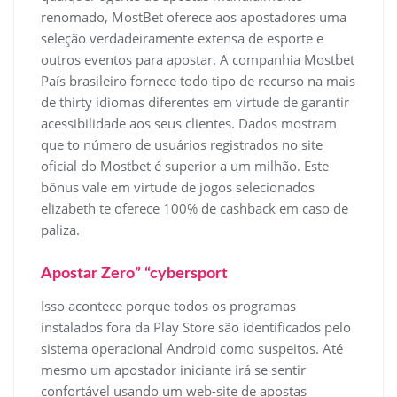
renomado, MostBet oferece aos apostadores uma
seleção verdadeiramente extensa de esporte e
outros eventos para apostar. A companhia Mostbet
País brasileiro fornece todo tipo de recurso na mais
de thirty idiomas diferentes em virtude de garantir
acessibilidade aos seus clientes. Dados mostram
que to número de usuários registrados no site
oficial do Mostbet é superior a um milhão. Este
bônus vale em virtude de jogos selecionados
elizabeth te oferece 100% de cashback em caso de
paliza.
Apostar Zero” “cybersport
Isso acontece porque todos os programas
instalados fora da Play Store são identificados pelo
sistema operacional Android como suspeitos. Até
mesmo um apostador iniciante irá se sentir
confortável usando um web-site de apostas