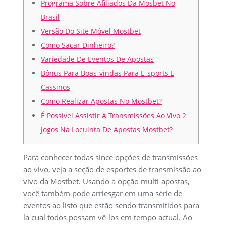
Programa Sobre Afiliados Da Mosbet No
Brasil
Versão Do Site Móvel Mostbet
Como Sacar Dinheiro?
Variedade De Eventos De Apostas
Bônus Para Boas-vindas Para E-sports E
Cassinos
Como Realizar Apostas No Mostbet?
É Possível Assistir A Transmissões Ao Vivo 2
Jogos Na Locuinta De Apostas Mostbet?
Para conhecer todas since opções de transmissões
ao vivo, veja a seção de esportes de transmissão ao
vivo da Mostbet. Usando a opção multi-apostas,
você também pode arriesgar em uma série de
eventos ao listo que estão sendo transmitidos para
la cual todos possam vê-los em tempo actual. Ao