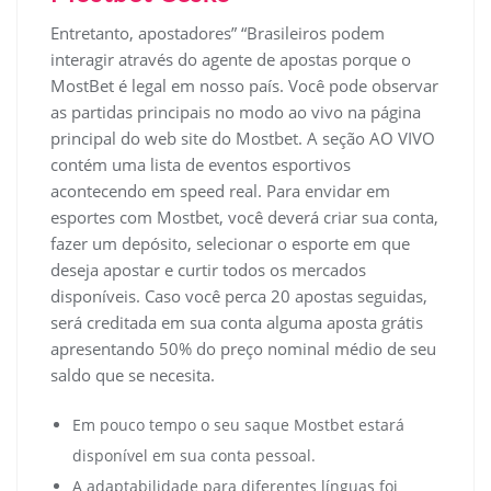
Entretanto, apostadores” “Brasileiros podem
interagir através do agente de apostas porque o
MostBet é legal em nosso país. Você pode observar
as partidas principais no modo ao vivo na página
principal do web site do Mostbet. A seção AO VIVO
contém uma lista de eventos esportivos
acontecendo em speed real. Para envidar em
esportes com Mostbet, você deverá criar sua conta,
fazer um depósito, selecionar o esporte em que
deseja apostar e curtir todos os mercados
disponíveis. Caso você perca 20 apostas seguidas,
será creditada em sua conta alguma aposta grátis
apresentando 50% do preço nominal médio de seu
saldo que se necesita.
Em pouco tempo o seu saque Mostbet estará
disponível em sua conta pessoal.
A adaptabilidade para diferentes línguas foi