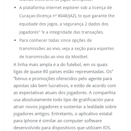
A plataforma internet explorer sob a licença de
Curaçao (licença nº 8048/JAZ), to que garante the
equidade dos jogos, a segurança 2 dados dos
jogadores” “e a integridade das transações.
Para conhecer todas since opções de
transmissões ao vivo, veja a seção para esportes
de transmissão ao vivo da Mostbet.
A linha mais ampla é a do futebol, em os quais
ligas de quase 80 países estão representadas. Os”
“bónus e promoções oferecidos pelo agente para
apostas são bem lucrativos, e estão de acordo com
as expectativas atuais dos jogadores. A companhia
usa absolutamente todo tipo de gratificación para
atrair novos jogadores e sustentar a lealdade sobre
jogadores antigos. Entretanto, o aplicativo estatal
para Iphone é similar ao computer software
desenvolvido para dispositivos que utilizam IOS.