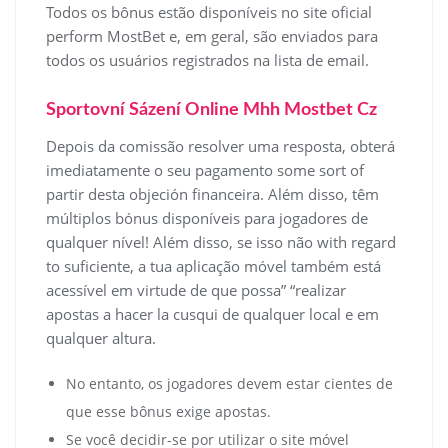
Todos os bônus estão disponíveis no site oficial
perform MostBet e, em geral, são enviados para
todos os usuários registrados na lista de email.
Sportovní Sázení Online Mhh Mostbet Cz
Depois da comissão resolver uma resposta, obterá
imediatamente o seu pagamento some sort of
partir desta objeción financeira. Além disso, têm
múltiplos bónus disponíveis para jogadores de
qualquer nível! Além disso, se isso não with regard
to suficiente, a tua aplicação móvel também está
acessível em virtude de que possa” “realizar
apostas a hacer la cusqui de qualquer local e em
qualquer altura.
No entanto, os jogadores devem estar cientes de
que esse bônus exige apostas.
Se você decidir-se por utilizar o site móvel