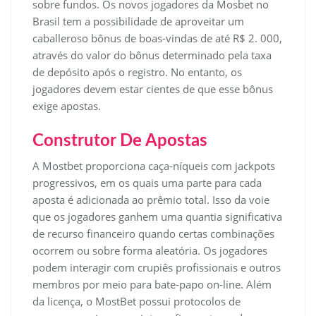
sobre fundos. Os novos jogadores da Mosbet no
Brasil tem a possibilidade de aproveitar um
caballeroso bônus de boas-vindas de até R$ 2. 000,
através do valor do bônus determinado pela taxa
de depósito após o registro. No entanto, os
jogadores devem estar cientes de que esse bônus
exige apostas.
Construtor De Apostas
A Mostbet proporciona caça-níqueis com jackpots
progressivos, em os quais uma parte para cada
aposta é adicionada ao prêmio total. Isso da voie
que os jogadores ganhem uma quantia significativa
de recurso financeiro quando certas combinações
ocorrem ou sobre forma aleatória. Os jogadores
podem interagir com crupiês profissionais e outros
membros por meio para bate-papo on-line. Além
da licença, o MostBet possui protocolos de