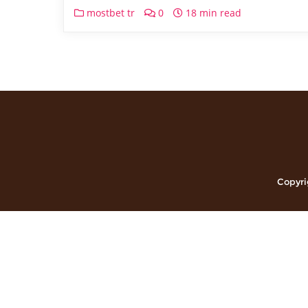
mostbet tr
0
18 min read
Copyri