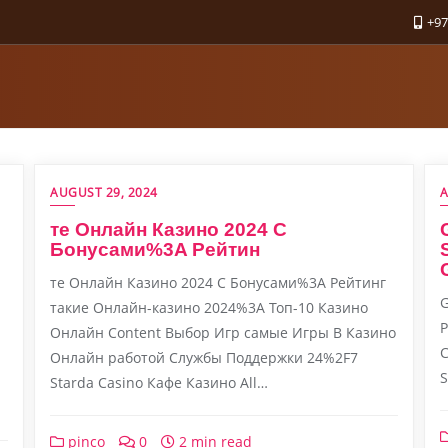
+97
AUGUST 29, 2024
A
те Онлайн Казино 2024 С
Бонусами%3A Рейтин
те Онлайн Казино 2024 С Бонусами%3A Рейтинг
G
такие Онлайн-казино 2024️%3A Топ-10 Казино
P
Онлайн Content Выбор Игр самые Игры В Казино
C
Онлайн работой Службы Поддержки 24%2F7
S
Starda Casino Кафе Казино All…
pinco
0
2 min read