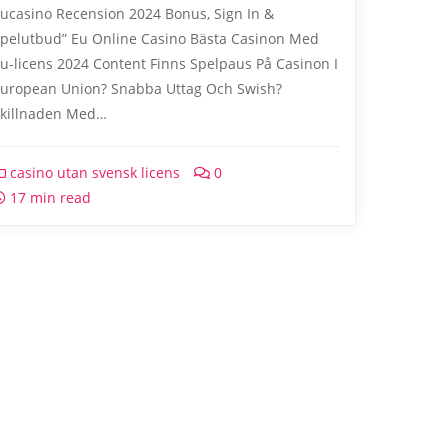
ucasino Recension 2024 Bonus, Sign In &
pelutbud” Eu Online Casino Bästa Casinon Med
u-licens 2024 Content Finns Spelpaus På Casinon I
uropean Union? Snabba Uttag Och Swish?
killnaden Med…
casino utan svensk licens
0
17 min read