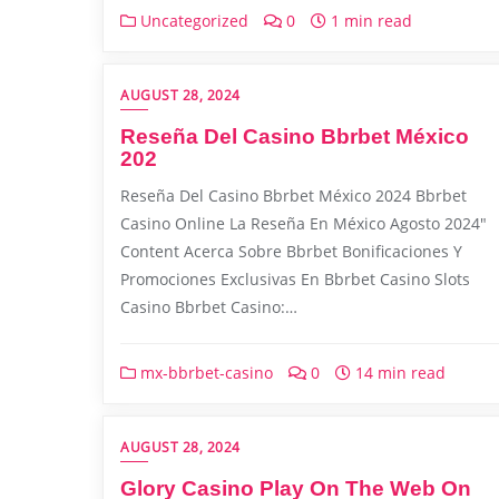
Uncategorized
0
1 min read
AUGUST 28, 2024
Reseña Del Casino Bbrbet México
202
Reseña Del Casino Bbrbet México 2024 Bbrbet
Casino Online La Reseña En México Agosto 2024″
Content Acerca Sobre Bbrbet Bonificaciones Y
Promociones Exclusivas En Bbrbet Casino Slots
Casino Bbrbet Casino:…
mx-bbrbet-casino
0
14 min read
AUGUST 28, 2024
Glory Casino Play On The Web On