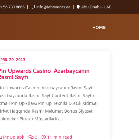
1 56 730 8666
info@iahevents.ae
Abu Dhabi - UAE
HOME
PRIL 29, 2023
Pin Upwards Casino ️ Azərbaycanın
Rəsmi Saytı
in Upwards Casino ️ Azərbaycanın Rəsmi Saytı”
azərbaycanda Rəsmi Sayt Content Rəsmi Saytın
cmalı Pin Up Əlavə Pin-up Texniki Dəstək Xidməti
irkət Haqqında Rəsmi Məlumat Bonus Siyasəti
ukmeker Pin-up Müştərilərin…
PinUp apk
0
11 min read