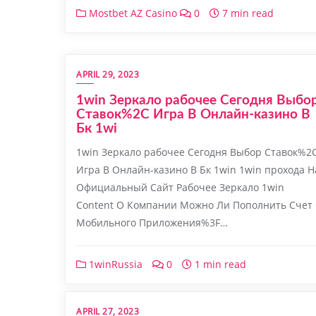
Mostbet AZ Casino
0
7 min read
APRIL 29, 2023
1win Зеркало рабочее Сегодня Выбо
Ставок%2C Игра В Онлайн-казино В
Бк 1wi
1win Зеркало рабочее Сегодня Выбор Ставок%2
Игра В Онлайн-казино В Бк 1win 1win прохода Н
Официальный Сайт Рабочее Зеркало 1win
Content О Компании Можно Ли Пополнить Счет
Мобильного Приложения%3F…
1winRussia
0
1 min read
APRIL 27, 2023