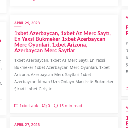
A
APRIL 29, 2023
1xbet Azerbaycan, 1xbet Az Merc Saytı,
En Yaxsi Bukmeker 1xbet Azerbaycan
р
P
Merc Oyunlari, 1xbet Arizona,
“
Azerbaycan Merc Saytlar
I
1xbet Azerbaycan, 1xbet Az Merc Saytı, En Yaxsi
C
Ş
Bukmeker 1xbet Azerbaycan Merc Oyunlari, 1xbet
а
B
Arizona, Azerbaycan Merc Saytlari 1xbet
Azerbaycan İdman Üzrə Onlayn Mərclər ᐉ Bukmeker
 С
Şirkəti 1xbet Giriş ᐉ…
1xbet apk
0
15 min read
A
APRIL 27, 2023