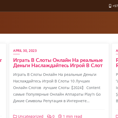
+97
APRIL 30, 2023
A
r
Играть В Слоты Онлайн На реальные
Деньги Наслаждайтесь Игрой В Слот
Играть В Слоты Онлайн На реальные Деньги
P
Наслаждайтесь Игрой В Слоты 10 Лучших
“
Онлайн Слотов ️ лучшие Слоты【2024】 Content
I
самые Популярные Онлайн Аппараты Play’n Go
Ş
Дикие Символы Репутация в Интернете…
B
Uncategorized
0
1 min read