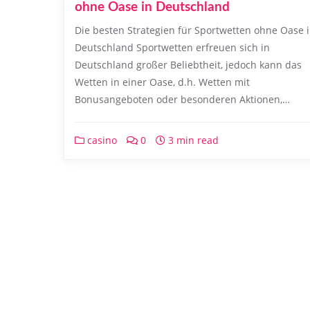
ohne Oase in Deutschland
Die besten Strategien für Sportwetten ohne Oase 
Deutschland Sportwetten erfreuen sich in
Deutschland großer Beliebtheit, jedoch kann das
Wetten in einer Oase, d.h. Wetten mit
Bonusangeboten oder besonderen Aktionen,…
casino
0
3 min read