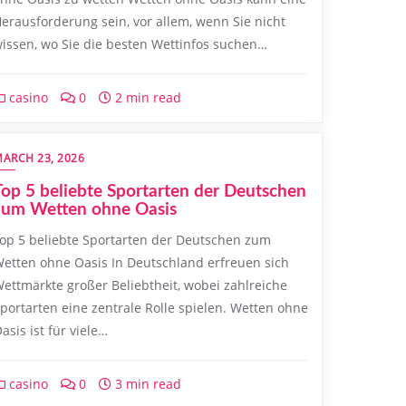
erausforderung sein, vor allem, wenn Sie nicht
issen, wo Sie die besten Wettinfos suchen…
casino
0
2 min read
ARCH 23, 2026
Top 5 beliebte Sportarten der Deutschen
zum Wetten ohne Oasis
op 5 beliebte Sportarten der Deutschen zum
etten ohne Oasis In Deutschland erfreuen sich
ettmärkte großer Beliebtheit, wobei zahlreiche
portarten eine zentrale Rolle spielen. Wetten ohne
asis ist für viele…
casino
0
3 min read