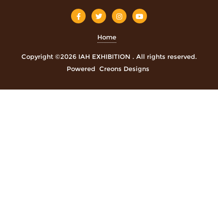
Home
Copyright ©2026 IAH EXHIBITION . All rights reserved.
Powered
Creons Designs