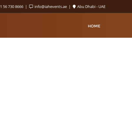
1 56 730 8666
info@iahevents.ae
Abu Dhabi - UAE
HOME