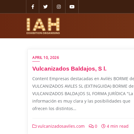
APRIL 10, 2026
Vulcanizados Baldajos, S l.
Content Empresas destacadas en Avilés BORME d
VULCANIZADOS AVILES SL (EXTINGUIDA) BORME de
VULCANIZADOS BALDAJOS SL FORMA JURÍDICA "La
información es muy clara y las posibilidades que
ofrecen los distintos…
vulcanizadosaviles.com
0
4 min read