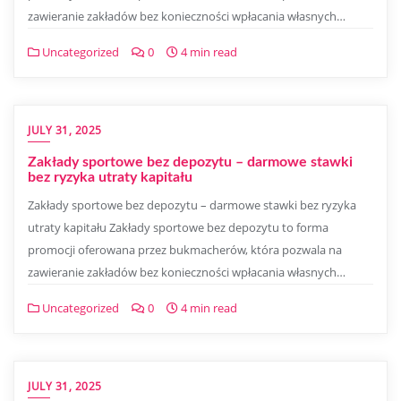
zawieranie zakładów bez konieczności wpłacania własnych…
Uncategorized
0
4 min read
JULY 31, 2025
Zakłady sportowe bez depozytu – darmowe stawki
bez ryzyka utraty kapitału
Zakłady sportowe bez depozytu – darmowe stawki bez ryzyka
utraty kapitału Zakłady sportowe bez depozytu to forma
promocji oferowana przez bukmacherów, która pozwala na
zawieranie zakładów bez konieczności wpłacania własnych…
Uncategorized
0
4 min read
JULY 31, 2025