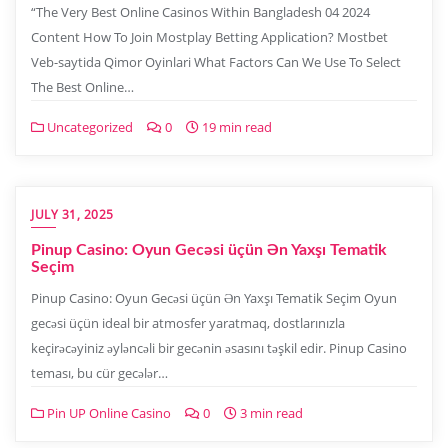
“The Very Best Online Casinos Within Bangladesh 04 2024
Content How To Join Mostplay Betting Application? Mostbet
Veb-saytida Qimor Oyinlari What Factors Can We Use To Select
The Best Online…
Uncategorized
0
19 min read
JULY 31, 2025
Pinup Casino: Oyun Gecəsi üçün Ən Yaxşı Tematik
Seçim
Pinup Casino: Oyun Gecəsi üçün Ən Yaxşı Tematik Seçim Oyun
gecəsi üçün ideal bir atmosfer yaratmaq, dostlarınızla
keçirəcəyiniz əyləncəli bir gecənin əsasını təşkil edir. Pinup Casino
teması, bu cür gecələr…
Pin UP Online Casino
0
3 min read