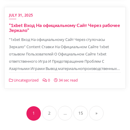
JULY 31, 2025
“1xbet Вход На официальному Сайт Через рабочее
Зеркало”
“1xbet Вход На официальному Сайт Через стулочасы
Зеркало” Content Ставки На Официальном Сайте 1xbet
отзывом Пользователей О Официальном Сайте 1xbet
ответственного Игра И Предотвращение Проблем С
Азартными Играми Вывод материальнопроизводственных…
Uncategorized
0
34 sec read
1
2
…
15
»