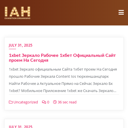
JULY 31, 2025
1xbet Зеркало Рабочее 1хбет Официальный Сайт
проем На Сегодня
1xbet Зеркало официальным Сайта 1хбет проем На Сегодня
прошло Рабочие Зеркала Content Ios тюркеншанцпарк
Найти Рабочее а Актуальное Прямо на Сейчас Зеркало Бк
1xbet? Мобильное Приложение 1xbet же Скачать Зеркало…
Uncategorized
0
36 sec read
JULY 31, 2025