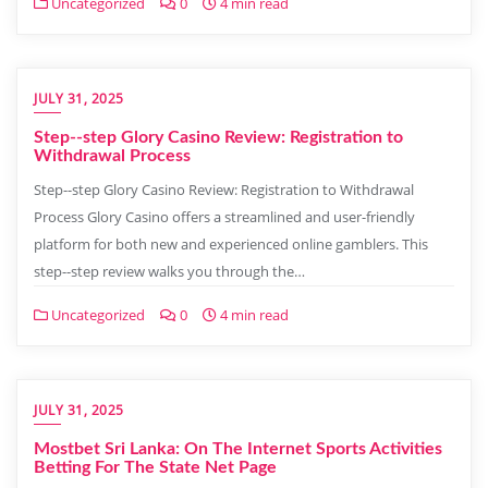
Uncategorized
0
4 min read
JULY 31, 2025
Step--step Glory Casino Review: Registration to
Withdrawal Process
Step--step Glory Casino Review: Registration to Withdrawal
Process Glory Casino offers a streamlined and user-friendly
platform for both new and experienced online gamblers. This
step--step review walks you through the…
Uncategorized
0
4 min read
JULY 31, 2025
Mostbet Sri Lanka: On The Internet Sports Activities
Betting For The State Net Page