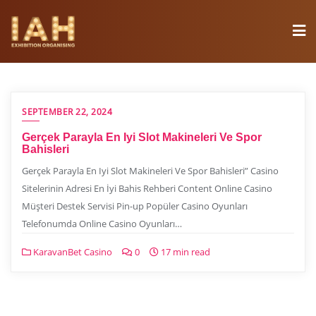
SEPTEMBER 22, 2024
Gerçek Parayla En Iyi Slot Makineleri Ve Spor
Bahisleri
Gerçek Parayla En Iyi Slot Makineleri Ve Spor Bahisleri” Casino
Sitelerinin Adresi En İyi Bahis Rehberi Content Online Casino
Müşteri Destek Servisi Pin-up Popüler Casino Oyunları
Telefonumda Online Casino Oyunları…
KaravanBet Casino
0
17 min read