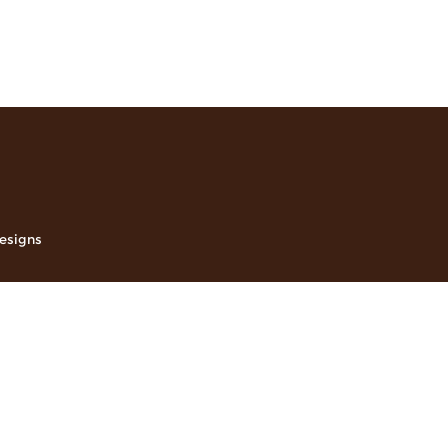
esigns