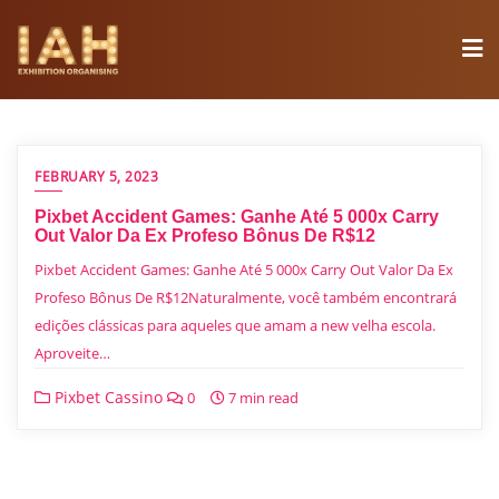
FEBRUARY 5, 2023
Pixbet Accident Games: Ganhe Até 5 000x Carry
Out Valor Da Ex Profeso Bônus De R$12
Pixbet Accident Games: Ganhe Até 5 000x Carry Out Valor Da Ex
Profeso Bônus De R$12Naturalmente, você também encontrará
edições clássicas para aqueles que amam a new velha escola.
Aproveite…
Pixbet Cassino
0
7 min read