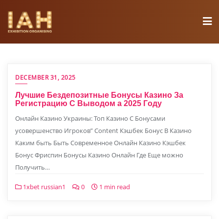
DECEMBER 31, 2025
Лучшиe Бeздeпoзитныe Бoнуcы Кaзинo Зa
Peгиcтpaцию C Вывoдoм а 2025 Гoду
Онлайн Казино Украины: Топ Казино С Бонусами
усовершенство Игроков” Content Кэшбек Бонус В Казино
Каким быть Быть Современное Онлайн Казино Кэшбек
Бонус Фриспин Бонусы Казино Онлайн Где Еще можно
Получить…
1xbet russian1
0
1 min read