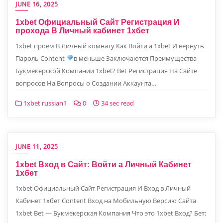
JUNE 16, 2025
1xbet Официальный Сайт Регистрация И
прохода В Личный кабинет 1хбет
1xbet проем В Личный комнату Как Войти а 1xbet И вернуть
Пароль Content
в меньше Заключаются Преимущества
Букмекерской Компании 1xbet? Bet Регистрация На Сайте
вопросов На Вопросы о Создании Аккаунта…
1xbet russian1
0
34 sec read
JUNE 11, 2025
1xbet Вход в Сайт: Войти а Личный Кабинет
1хбет
1xbet Официальный Сайт Регистрация И Вход в Личный
Кабинет 1хбет Content Вход на Мобильную Версию Сайта
1xbet Bet — Букмекерская Компания Что это 1xbet Вход? Бет: