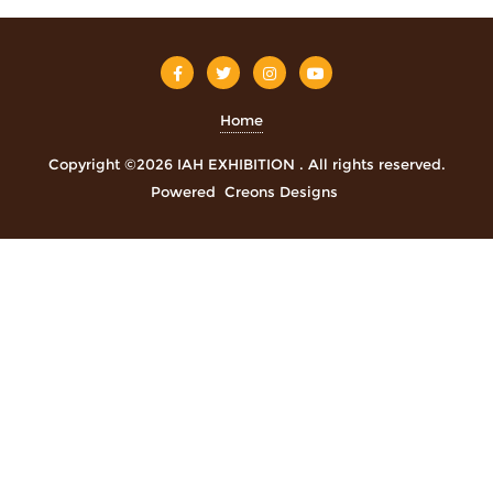
Home
Copyright ©2026 IAH EXHIBITION . All rights reserved.
Powered
Creons Designs