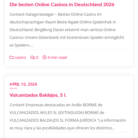
Die besten Online Casinos in Deutschland 2026
Content Kategoriesieger – Bestes Online Casino im
deutschsprachigen Raum Beste legale Online Spielothek in
Deutschland: BingBong Daran erkennt man seriöse Online
Casinos Unsere Datenbank mit kostenlosen Spielen ermöglicht
es Spielern,…
casino
0
4 min read
APRIL 10, 2026
Vulcanizados Baldajos, S l.
Content Empresas destacadas en Avilés BORME de
VULCANIZADOS AVILES SL (EXTINGUIDA) BORME de
VULCANIZADOS BALDAJOS SL FORMA JURÍDICA "La información
es muy clara y las posibilidades que ofrecen los distintos…