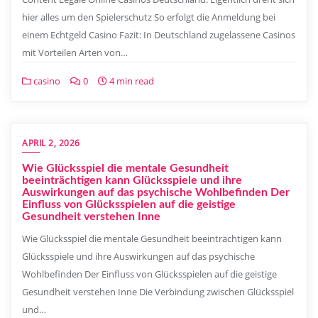
hier alles um den Spielerschutz So erfolgt die Anmeldung bei
einem Echtgeld Casino Fazit: In Deutschland zugelassene Casinos
mit Vorteilen Arten von…
casino
0
4 min read
APRIL 2, 2026
Wie Glücksspiel die mentale Gesundheit
beeinträchtigen kann Glücksspiele und ihre
Auswirkungen auf das psychische Wohlbefinden Der
Einfluss von Glücksspielen auf die geistige
Gesundheit verstehen Inne
Wie Glücksspiel die mentale Gesundheit beeinträchtigen kann
Glücksspiele und ihre Auswirkungen auf das psychische
Wohlbefinden Der Einfluss von Glücksspielen auf die geistige
Gesundheit verstehen Inne Die Verbindung zwischen Glücksspiel
und…