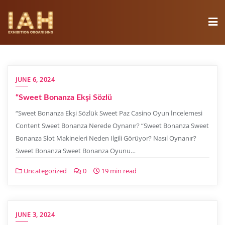
JUNE 6, 2024
“Sweet Bonanza Ekşi Sözlü
“Sweet Bonanza Ekşi Sözlük Sweet Paz Casino Oyun İncelemesi
Content Sweet Bonanza Nerede Oynanır? “Sweet Bonanza Sweet
Bonanza Slot Makineleri Neden Ilgili Görüyor? Nasıl Oynanır?
Sweet Bonanza Sweet Bonanza Oyunu…
Uncategorized
0
19 min read
JUNE 3, 2024