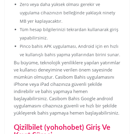
Zero veya daha yüksek olması gerekir ve
uygulama cihazınızın belleğinde yaklaşık ninety
MB yer kaplayacaktır.
Tüm hesap bilgilerinizi tekrardan kullanarak giriş
yapabilirsiniz.
Pinco bahis APK uygulaması, Android için en hızlı
ve kullanışlı bahis yapma yollarından birini sunar.
Bu büyüme, teknolojik yeniliklere yapılan yatırımlar
ve kullanıcı deneyimine verilen önem sayesinde
mümkün olmuştur. Casibom Bahis uygulamasını
iPhone veya iPad cihazınıza güvenli şekilde
indirebilir ve bahis yapmaya hemen
başlayabilirsiniz. Casibom Bahis Google android
uygulamasını cihazınıza güvenli ve hızlı bir şekilde
yükleyerek bahis yapmaya hemen başlayabilirsiniz.
Qizilbilet (yohohobet) Giriş Ve