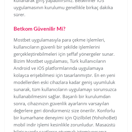
kullanarak giriş yapabilirsiniz. Betwinner iOS
uygulamasının kurulumu genellikle birkaç dakika
sürer.
Betkom Güvenilir Mi?
Mostbet uygulamasıyla para çekme işlemleri,
kullanıcıların güvenli bir şekilde işlemlerini
gerçekleştirebilmeleri için şeffaf yönergeler sunar.
Bizim Mostbet uygulaması, Türk kullanıcıların
Android ve iOS platformlarında uygulamaya
kolayca erişebilmesi için tasarlanmıştır. En en yeni
modellerden eski cihazlara kadar geniş uyumluluk
sunarak, tüm kullanıcıların uygulamayı sorunsuzca
kullanabilmesini sağlar. Başarılı bir kurulumdan
sonra, cihazınızın güvenlik ayarlarını varsayılan
değerlere geri döndürmeniz size önerilir. Konforlu
bir kumarhane deneyimi için Qizilbilet (YohohoBet)
mobil indir işlemi kesinlikle zorunludur. Masaüstü
bilgisayarda saatlerce oturmak istemiyorsanız