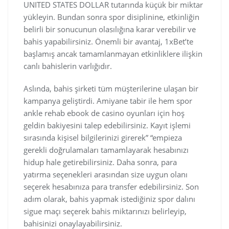
UNITED STATES DOLLAR tutarında küçük bir miktar
yükleyin. Bundan sonra spor disiplinine, etkinliğin
belirli bir sonucunun olasılığına karar verebilir ve
bahis yapabilirsiniz. Önemli bir avantaj, 1xBet’te
başlamış ancak tamamlanmayan etkinliklere ilişkin
canlı bahislerin varlığıdır.
Aslında, bahis şirketi tüm müşterilerine ulaşan bir
kampanya geliştirdi. Amiyane tabir ile hem spor
ankle rehab ebook de casino oyunları için hoş
geldin bakiyesini talep edebilirsiniz. Kayıt işlemi
sırasında kişisel bilgilerinizi girerek” “empieza
gerekli doğrulamaları tamamlayarak hesabınızı
hidup hale getirebilirsiniz. Daha sonra, para
yatırma seçenekleri arasından size uygun olanı
seçerek hesabınıza para transfer edebilirsiniz. Son
adım olarak, bahis yapmak istediğiniz spor dalını
sigue maçı seçerek bahis miktarınızı belirleyip,
bahisinizi onaylayabilirsiniz.