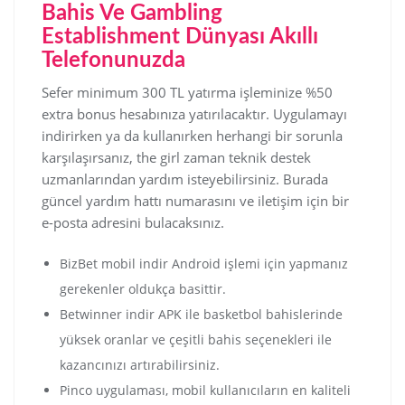
Bahis Ve Gambling
Establishment Dünyası Akıllı
Telefonunuzda
Sefer minimum 300 TL yatırma işleminize %50
extra bonus hesabınıza yatırılacaktır. Uygulamayı
indirirken ya da kullanırken herhangi bir sorunla
karşılaşırsanız, the girl zaman teknik destek
uzmanlarından yardım isteyebilirsiniz. Burada
güncel yardım hattı numarasını ve iletişim için bir
e-posta adresini bulacaksınız.
BizBet mobil indir Android işlemi için yapmanız
gerekenler oldukça basittir.
Betwinner indir APK ile basketbol bahislerinde
yüksek oranlar ve çeşitli bahis seçenekleri ile
kazancınızı artırabilirsiniz.
Pinco uygulaması, mobil kullanıcıların en kaliteli