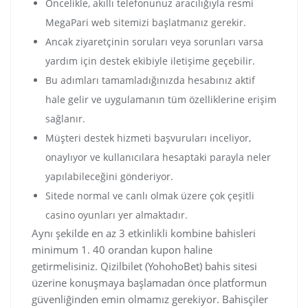
Öncelikle, akıllı telefonunuz aracılığıyla resmi
MegaPari web sitemizi başlatmanız gerekir.
Ancak ziyaretçinin soruları veya sorunları varsa
yardım için destek ekibiyle iletişime geçebilir.
Bu adımları tamamladığınızda hesabınız aktif
hale gelir ve uygulamanın tüm özelliklerine erişim
sağlanır.
Müşteri destek hizmeti başvuruları inceliyor,
onaylıyor ve kullanıcılara hesaptaki parayla neler
yapılabileceğini gönderiyor.
Sitede normal ve canlı olmak üzere çok çeşitli
casino oyunları yer almaktadır.
Aynı şekilde en az 3 etkinlikli kombine bahisleri
minimum 1. 40 orandan kupon haline
getirmelisiniz. Qizilbilet (YohohoBet) bahis sitesi
üzerine konuşmaya başlamadan önce platformun
güvenliğinden emin olmamız gerekiyor. Bahisçiler