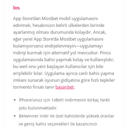
Ios
App Store’dan Mostbet mobil uygulamasını
edinmek, hesabınızın belirli ülkelerden birinde
ayarlanmış olması durumunda kolaydır. Ancak,
eğer yerel App Store’da Mostbet uygulamasını
bulamıyorsanız endişelenmeyin—uygulamayı
indirip kurmak için alternatif yol mevcuttur. Pinco
uygulamasında bahis yapmak kolay ve kullanışlıdır,
bu weil onu yeni başlayan kullanıcılar için bile
erişilebilir kılar. Uygulama ayrıca canlı bahis yapma
imkanı sunarak oyunun gidişatına göre hızlı tepkiler
tormento fırsatı tanır
başarıbet
.
İPhone’unuz için 1xBet’i indirmenin birkaç farklı
yolu bulunmaktadır.
Betwinner indir ile özel bahislerde yüksek oranlar
ve geniş bahis seçenekleri ile kazancınızı