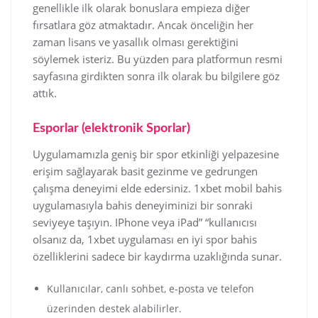
genellikle ilk olarak bonuslara empieza diğer
fırsatlara göz atmaktadır. Ancak önceliğin her
zaman lisans ve yasallık olması gerektiğini
söylemek isteriz. Bu yüzden para platformun resmi
sayfasına girdikten sonra ilk olarak bu bilgilere göz
attık.
Esporlar (elektronik Sporlar)
Uygulamamızla geniş bir spor etkinliği yelpazesine
erişim sağlayarak basit gezinme ve gedrungen
çalışma deneyimi elde edersiniz. 1xbet mobil bahis
uygulamasıyla bahis deneyiminizi bir sonraki
seviyeye taşıyın. IPhone veya iPad” “kullanıcısı
olsanız da, 1xbet uygulaması en iyi spor bahis
özelliklerini sadece bir kaydırma uzaklığında sunar.
Kullanıcılar, canlı sohbet, e-posta ve telefon
üzerinden destek alabilirler.