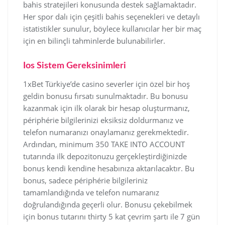
bahis stratejileri konusunda destek sağlamaktadır.
Her spor dalı için çeşitli bahis seçenekleri ve detaylı
istatistikler sunulur, böylece kullanıcılar her bir maç
için en bilinçli tahminlerde bulunabilirler.
Ios Sistem Gereksinimleri
1xBet Türkiye’de casino severler için özel bir hoş
geldin bonusu fırsatı sunulmaktadır. Bu bonusu
kazanmak için ilk olarak bir hesap oluşturmanız,
périphérie bilgilerinizi eksiksiz doldurmanız ve
telefon numaranızı onaylamanız gerekmektedir.
Ardından, minimum 350 TAKE INTO ACCOUNT
tutarında ilk depozitonuzu gerçekleştirdiğinizde
bonus kendi kendine hesabınıza aktarılacaktır. Bu
bonus, sadece périphérie bilgileriniz
tamamlandığında ve telefon numaranız
doğrulandığında geçerli olur. Bonusu çekebilmek
için bonus tutarını thirty 5 kat çevrim şartı ile 7 gün