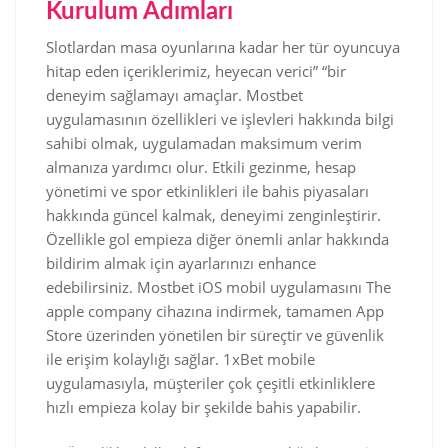
Kurulum Adımları
Slotlardan masa oyunlarına kadar her tür oyuncuya
hitap eden içeriklerimiz, heyecan verici” “bir
deneyim sağlamayı amaçlar. Mostbet
uygulamasının özellikleri ve işlevleri hakkında bilgi
sahibi olmak, uygulamadan maksimum verim
almanıza yardımcı olur. Etkili gezinme, hesap
yönetimi ve spor etkinlikleri ile bahis piyasaları
hakkında güncel kalmak, deneyimi zenginleştirir.
Özellikle gol empieza diğer önemli anlar hakkında
bildirim almak için ayarlarınızı enhance
edebilirsiniz. Mostbet iOS mobil uygulamasını The
apple company cihazına indirmek, tamamen App
Store üzerinden yönetilen bir süreçtir ve güvenlik
ile erişim kolaylığı sağlar. 1xBet mobile
uygulamasıyla, müşteriler çok çeşitli etkinliklere
hızlı empieza kolay bir şekilde bahis yapabilir.