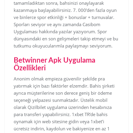
tamamladıktan sonra, bahsinizi onaylayarak
kazanmaya başlayabilirsiniz. 7. 000’den fazla oyun
ve binlerce spor etkinliği + bonuslar + turnuvalar.
Sporları seviyor ve aynı zamanda Casibom
Uygulaması hakkında yazılar yazıyorum. Spor
dünyasındaki en son gelişmeleri takip etmeyi ve bu
tutkumu okuyucularımla paylaşmayı seviyorum.
Betwinner Apk Uygulama
Özellikleri
Anonim olmak empieza güvenilir şekilde pra
yatırmak için bazı faktörler elzemdir. Bahis şirketi
ayrıca müşterilerine son derece geniş bir ödeme
seçeneği yelpazesi sunmaktadır. Üstelik mobil
olarak Qizilbilet uygulama üzerinden hesabınıza
para transferi yapabilirsiniz. 1xbet TR’de bahis
oynamak için web sitesine gidin veya 1xbet’i
ücretsiz indirin, kaydolun ve bakiyenize en az 1