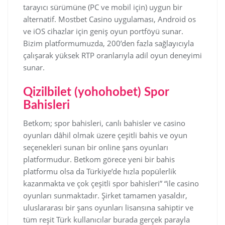
tarayıcı sürümüne (PC ve mobil için) uygun bir
alternatif. Mostbet Casino uygulaması, Android os
ve iOS cihazlar için geniş oyun portföyü sunar.
Bizim platformumuzda, 200’den fazla sağlayıcıyla
çalışarak yüksek RTP oranlarıyla adil oyun deneyimi
sunar.
Qizilbilet (yohohobet) Spor
Bahisleri
Betkom; spor bahisleri, canlı bahisler ve casino
oyunları dâhil olmak üzere çeşitli bahis ve oyun
seçenekleri sunan bir online şans oyunları
platformudur. Betkom görece yeni bir bahis
platformu olsa da Türkiye’de hızla popülerlik
kazanmakta ve çok çeşitli spor bahisleri” “ile casino
oyunları sunmaktadır. Şirket tamamen yasaldır,
uluslararası bir şans oyunları lisansına sahiptir ve
tüm reşit Türk kullanıcılar burada gerçek parayla