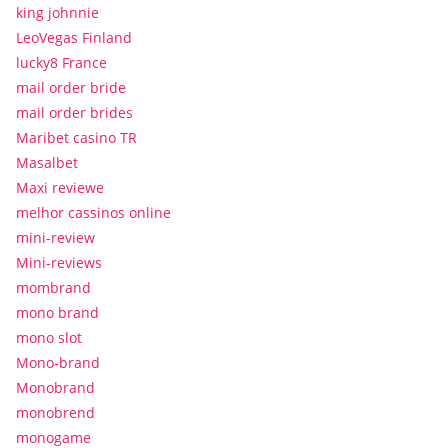
king johnnie
LeoVegas Finland
lucky8 France
mail order bride
mail order brides
Maribet casino TR
Masalbet
Maxi reviewe
melhor cassinos online
mini-review
Mini-reviews
mombrand
mono brand
mono slot
Mono-brand
Monobrand
monobrend
monogame