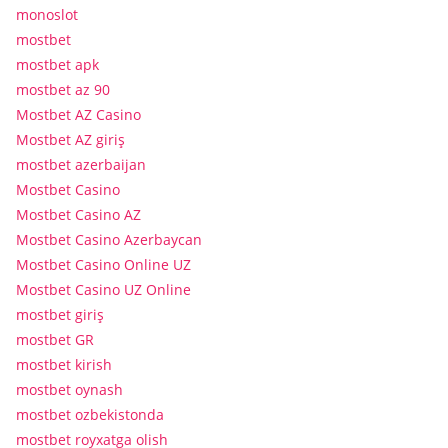
monoslot
mostbet
mostbet apk
mostbet az 90
Mostbet AZ Casino
Mostbet AZ giriş
mostbet azerbaijan
Mostbet Casino
Mostbet Casino AZ
Mostbet Casino Azerbaycan
Mostbet Casino Online UZ
Mostbet Casino UZ Online
mostbet giriş
mostbet GR
mostbet kirish
mostbet oynash
mostbet ozbekistonda
mostbet royxatga olish