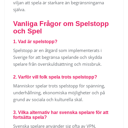
viljan att spela är starkare än begränsningarna
själva.
Vanliga Frågor om Spelstopp
och Spel
1. Vad är spelstopp?
Spelstopp är en åtgärd som implementerats i
Sverige för att begränsa spelande och skydda
spelare från överskuldsättning och missbruk.
2. Varför vill folk spela trots spelstopp?
Människor spelar trots spelstopp för spänning,
underhållning, ekonomiska möjligheter och på
grund av sociala och kulturella skäl.
3. Vilka alternativ har svenska spelare för att
fortsätta spela?
Svenska spelare använder sig ofta av VPN,