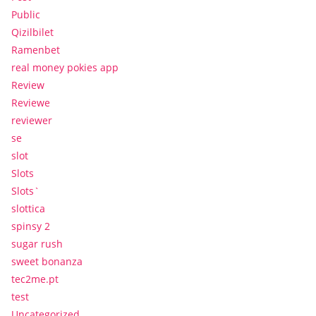
Public
Qizilbilet
Ramenbet
real money pokies app
Review
Reviewe
reviewer
se
slot
Slots
Slots`
slottica
spinsy 2
sugar rush
sweet bonanza
tec2me.pt
test
Uncategorized