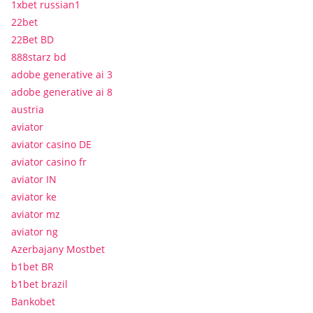
1xbet russian1
22bet
22Bet BD
888starz bd
adobe generative ai 3
adobe generative ai 8
austria
aviator
aviator casino DE
aviator casino fr
aviator IN
aviator ke
aviator mz
aviator ng
Azerbajany Mostbet
b1bet BR
b1bet brazil
Bankobet