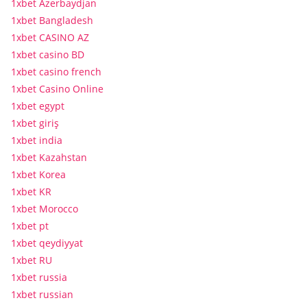
1xbet Azerbaydjan
1xbet Bangladesh
1xbet CASINO AZ
1xbet casino BD
1xbet casino french
1xbet Casino Online
1xbet egypt
1xbet giriş
1xbet india
1xbet Kazahstan
1xbet Korea
1xbet KR
1xbet Morocco
1xbet pt
1xbet qeydiyyat
1xbet RU
1xbet russia
1xbet russian