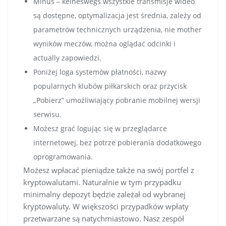
Minus – keineswegs wszystkie transmisje wideo
są dostępne, optymalizacja jest średnia, zależy od
parametrów technicznych urządzenia, nie mother
wyników meczów, można oglądać odcinki i
actually zapowiedzi.
Poniżej loga systemów płatności, nazwy
popularnych klubów piłkarskich oraz przycisk
„Pobierz” umożliwiający pobranie mobilnej wersji
serwisu.
Możesz grać logując się w przeglądarce
internetowej, bez potrze pobierania dodatkowego
oprogramowania.
Możesz wpłacać pieniądze także na swój portfel z
kryptowalutami. Naturalnie w tym przypadku
minimalny depozyt będzie zależał od wybranej
kryptowaluty. W większości przypadków wpłaty
przetwarzane są natychmiastowo. Nasz zespół