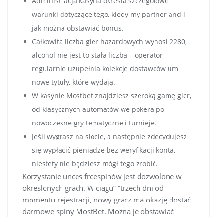
Administracja kasyna określa szczegółowe
warunki dotyczące tego, kiedy my partner and i
jak można obstawiać bonus.
Całkowita liczba gier hazardowych wynosi 2280,
alcohol nie jest to stała liczba – operator
regularnie uzupełnia kolekcje dostawców um
nowe tytuły, które wydają.
W kasynie Mostbet znajdziesz szeroką gamę gier,
od klasycznych automatów we pokera po
nowoczesne gry tematyczne i turnieje.
Jeśli wygrasz na slocie, a następnie zdecydujesz
się wypłacić pieniądze bez weryfikacji konta,
niestety nie będziesz mógł tego zrobić.
Korzystanie unces freespinów jest dozwolone w
określonych grach. W ciągu” “trzech dni od
momentu rejestracji, nowy gracz ma okazję dostać
darmowe spiny MostBet. Można je obstawiać