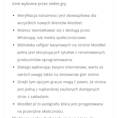
inne wybrane przez siebie gry.
Weryfikacja tożsamości jest obowiązkowa dla
wszystkich nowych klientów Mostbet.
Możesz skontaktować się z obsługą przez
Whatsapp, lub media społecznościowe.
Biblioteka raffgier kasynowych na stronie MostBet
pełna jest ekscytujących tytułów z renomowanych
producentów oprogramowania.
Dlatego wybierając kasyno internetowe, warto aś
zwrócił uwagę także na dostawców gier online.
Dzięki tym opcjom gracze mogą ć pewni, że strona
jest jedną z najbardziej zaufanych dostępnych
stron z zakładami.
MostBet pl to autógrafo, która jest przygotowana
na przeróżne okoliczności.