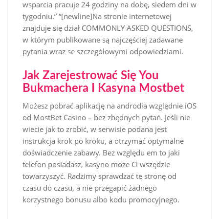
wsparcia pracuje 24 godziny na dobę, siedem dni w
tygodniu.” “[newline]Na stronie internetowej
znajduje się dział COMMONLY ASKED QUESTIONS,
w którym publikowane są najczęściej zadawane
pytania wraz se szczegółowymi odpowiedziami.
Jak Zarejestrować Się You
Bukmachera I Kasyna Mostbet
Możesz pobrać aplikację na androdia względnie iOS
od MostBet Casino – bez zbędnych pytań. Jeśli nie
wiecie jak to zrobić, w serwisie podana jest
instrukcja krok po kroku, a otrzymać optymalne
doświadczenie zabawy. Bez względu em to jaki
telefon posiadasz, kasyno może Ci wszędzie
towarzyszyć. Radzimy sprawdzać tę stronę od
czasu do czasu, a nie przegapić żadnego
korzystnego bonusu albo kodu promocyjnego.