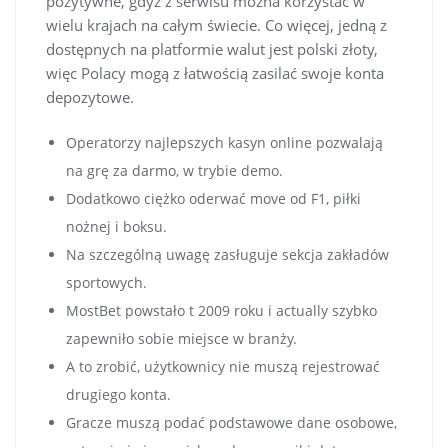
pozytywne, gdyż z serwisu można korzystać w
wielu krajach na całym świecie. Co więcej, jedną z
dostępnych na platformie walut jest polski złoty,
więc Polacy mogą z łatwością zasilać swoje konta
depozytowe.
Operatorzy najlepszych kasyn online pozwalają
na grę za darmo, w trybie demo.
Dodatkowo ciężko oderwać move od F1, piłki
nożnej i boksu.
Na szczególną uwagę zasługuje sekcja zakładów
sportowych.
MostBet powstało t 2009 roku i actually szybko
zapewniło sobie miejsce w branży.
A to zrobić, użytkownicy nie muszą rejestrować
drugiego konta.
Gracze muszą podać podstawowe dane osobowe,