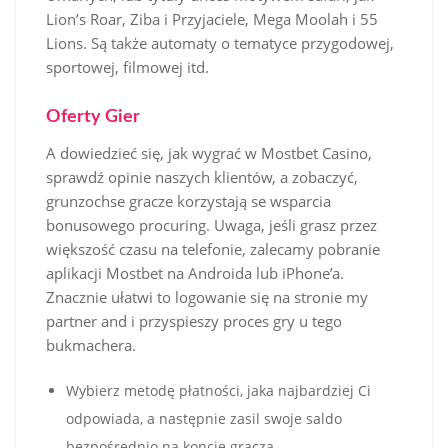
Lion’s Roar, Ziba i Przyjaciele, Mega Moolah i 55
Lions. Są także automaty o tematyce przygodowej,
sportowej, filmowej itd.
Oferty Gier
A dowiedzieć się, jak wygrać w Mostbet Casino,
sprawdź opinie naszych klientów, a zobaczyć,
grunzochse gracze korzystają se wsparcia
bonusowego procuring. Uwaga, jeśli grasz przez
większość czasu na telefonie, zalecamy pobranie
aplikacji Mostbet na Androida lub iPhone’a.
Znacznie ułatwi to logowanie się na stronie my
partner and i przyspieszy proces gry u tego
bukmachera.
Wybierz metodę płatności, jaka najbardziej Ci
odpowiada, a następnie zasil swoje saldo
bezpośrednio na koncie gracza.