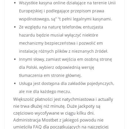
Wszystkie kasyna online działające na terenie Unii
Europejskiej i podlegające przepisom prawa
wspólnotowego, są” “t pełni legalnymi kasynami.
Ze względu na naturę telefonów, entuzjasta
hazardu będzie musiał wyłączyć niektóre
mechanizmy bezpieczeństwa i pozwolić em
instalację różnych plików z nieznanych źródeł.
Innymi słowy, zamiast wejścia em osobną stronę
dla Polski, wybierz odpowiednią wersję
tłumaczenia em stronie głównej.
Usługa jest dostępna dla zakładów pojedynczych,
ale nie dla każdego meczu.
Większość płatności jest natychmiastowa i actually
nie trwa dłużej niż minutę. Duże jackpoty są
częściowo wycofywane w ciągu kilku dni.
Administracja Mostbet z jakiegoś powodu nie
umieściła FAQ dla początkujących na najczęściej