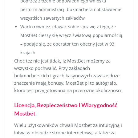
poprzez złożenie odpowiedniego wniosku
perform administracji bukmachera i obstawienie
wszystkich zawartych zakładów.
Warto również zdawać sobie sprawę z tego, że
MostBet cieszy się wręcz światową popularnością
– podaje się, że operator ten obecny jest w 93
krajach.
Choć też nie jest tidak, iż MostBet możemy za
wszystko pochwalić. Przy zakładach
bukmacherskich i grach kasynowych zawsze duże
znaczenie mają bonusy. MostBet pl to autógrafo,
która jest przygotowana na przeróżne okoliczności.
Licencja, Bezpieczeństwo I Wiarygodność
Mostbet
Wielu użytkowników chwali Mostbet za intuicyjną i
łatwą w obsłudze stronę internetową, a także za