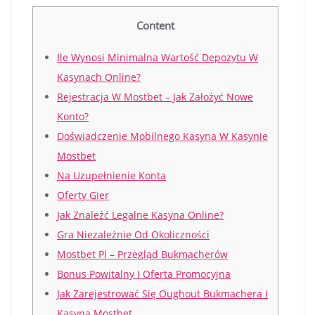
Content
Ile Wynosi Minimalna Wartość Depozytu W
Kasynach Online?
Rejestracja W Mostbet – Jak Założyć Nowe
Konto?
Doświadczenie Mobilnego Kasyna W Kasynie
Mostbet
Na Uzupełnienie Konta
Oferty Gier
Jak Znaleźć Legalne Kasyna Online?
Gra Niezależnie Od Okoliczności
Mostbet Pl – Przegląd Bukmacherów
Bonus Powitalny I Oferta Promocyjna
Jak Zarejestrować Się Oughout Bukmachera I
Kasyna Mostbet