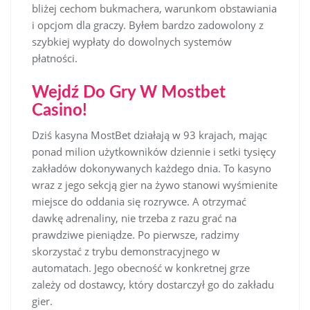
bliżej cechom bukmachera, warunkom obstawiania
i opcjom dla graczy. Byłem bardzo zadowolony z
szybkiej wypłaty do dowolnych systemów
płatności.
Wejdź Do Gry W Mostbet
Casino!
Dziś kasyna MostBet działają w 93 krajach, mając
ponad milion użytkowników dziennie i setki tysięcy
zakładów dokonywanych każdego dnia. To kasyno
wraz z jego sekcją gier na żywo stanowi wyśmienite
miejsce do oddania się rozrywce. A otrzymać
dawkę adrenaliny, nie trzeba z razu grać na
prawdziwe pieniądze. Po pierwsze, radzimy
skorzystać z trybu demonstracyjnego w
automatach. Jego obecność w konkretnej grze
zależy od dostawcy, który dostarczył go do zakładu
gier.