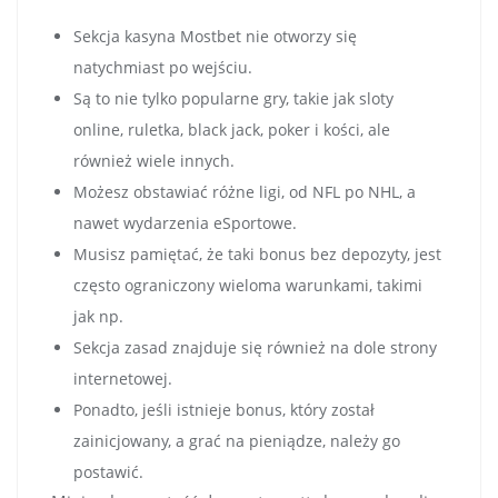
Sekcja kasyna Mostbet nie otworzy się
natychmiast po wejściu.
Są to nie tylko popularne gry, takie jak sloty
online, ruletka, black jack, poker i kości, ale
również wiele innych.
Możesz obstawiać różne ligi, od NFL po NHL, a
nawet wydarzenia eSportowe.
Musisz pamiętać, że taki bonus bez depozyty, jest
często ograniczony wieloma warunkami, takimi
jak np.
Sekcja zasad znajduje się również na dole strony
internetowej.
Ponadto, jeśli istnieje bonus, który został
zainicjowany, a grać na pieniądze, należy go
postawić.