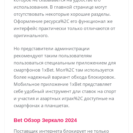
использования. В главной странице могут
отсутствовать некоторые хорошие разделы.
Оформление ресурса%2C его функционал же
интерфейс практически только отличаются от
оригинального.
Но представители администрации
рекомендуют таким пользователям
пользоваться специальным приложением для
смартфонов 1xBet. Мол%2C там используется
более надежный вариант обхода блокировок.
Мобильное приложение 1xBet представляет
себе удобный инструмент дли ставок на спорт
и участия и азартных играх%2C доступные на
смартфонах а планшетах.
Bet Обзор Зеркало 2024
Поставщик интернета блокирует не только