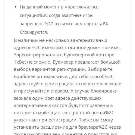
На данный момент в мире сложилась
ситуация%2C когда азартные игры
запрещены%2C в связи с чем порталы БК
блокируются.
В наличии не несколько альтернативных
адресов%2C имеющих отличное доменное имя.
Зарегистрироваться в букмекерской конторе
1xBet не сложно. Букмекер предлагает большой
выбора вариантов регистрации. Выбирайте
наиболее оптимальный дли себя способ%2C
здравствуйте регистрацию на почетном зеркале
и приступайте к ставкам. А случае блокировки
зеркала один xbet адреса действующих
альтернативных сайтов будут отправлены а
письме на мой ящик электронной почты%2C
указанные при регистрации. Также вы смогу
установить расширение для браузера%2C через
такое мы оповещаем клиентов о предстоящих