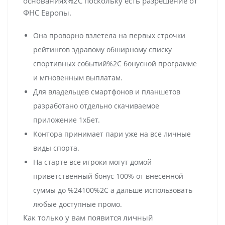
основаниях%2C поскольку есть разрешение от
ФНС Европы.
Она проворно взлетела на первых строчки
рейтингов здравому обширному списку
спортивных событий%2C бонусной программе
и мгновенным выплатам.
Для владельцев смартфонов и планшетов
разработано отдельно скачиваемое
приложение 1хБет.
Контора принимает пари уже на все личные
виды спорта.
На старте все игроки могут домой
приветственный бонус 100% от внесенной
суммы до %24100%2C а дальше использовать
любые доступные промо.
Как только у вам появится личный