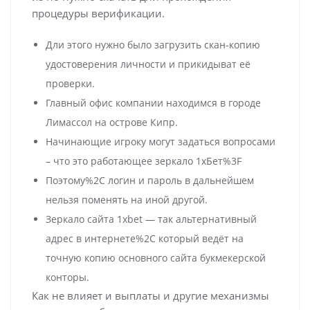
процедуры верификации.
Дли этого нужно было загрузить скан-копию
удостоверения личности и прикидыват её
проверки.
Главный офис компании находимся в городе
Лимассол на острове Кипр.
Начинающие игроку могут задаться вопросами
– что это работающее зеркало 1хБет%3F
Поэтому%2C логин и пароль в дальнейшем
нельзя поменять на иной другой.
Зеркало сайта 1xbet — так альтернативный
адрес в интернете%2C который ведёт на
точную копию основного сайта букмекерской
конторы.
Как не влияет и выплаты и другие механизмы