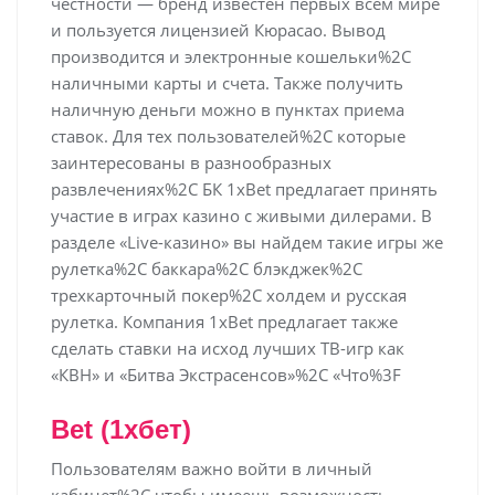
честности — бренд известен первых всем мире
и пользуется лицензией Кюрасао. Вывод
производится и электронные кошельки%2C
наличными карты и счета. Также получить
наличную деньги можно в пунктах приема
ставок. Для тех пользователей%2C которые
заинтересованы в разнообразных
развлечениях%2C БК 1xBet предлагает принять
участие в играх казино с живыми дилерами. В
разделе «Live-казино» вы найдем такие игры же
рулетка%2C баккара%2C блэкджек%2C
трехкарточный покер%2C холдем и русская
рулетка. Компания 1xBet предлагает также
сделать ставки на исход лучших ТВ-игр как
«КВН» и «Битва Экстрасенсов»%2C «Что%3F
Bet (1хбет)
Пользователям важно войти в личный
кабинет%2C чтобы имеешь возможность