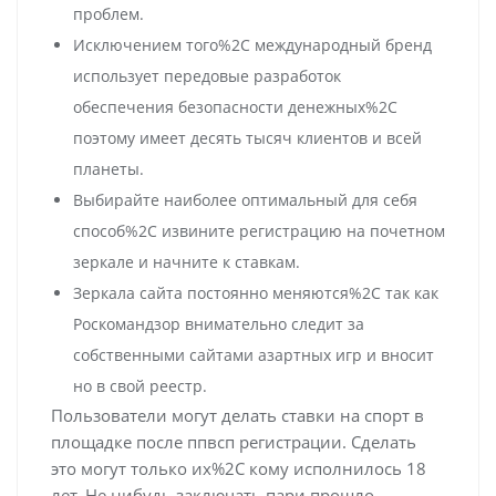
проблем.
Исключением того%2C международный бренд
использует передовые разработок
обеспечения безопасности денежных%2C
поэтому имеет десять тысяч клиентов и всей
планеты.
Выбирайте наиболее оптимальный для себя
способ%2C извините регистрацию на почетном
зеркале и начните к ставкам.
Зеркала сайта постоянно меняются%2C так как
Роскомандзор внимательно следит за
собственными сайтами азартных игр и вносит
но в свой реестр.
Пользователи могут делать ставки на спорт в
площадке после ппвсп регистрации. Сделать
это могут только их%2C кому исполнилось 18
лет. Не нибудь заключать пари прошло