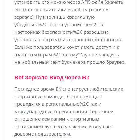
установить его можно через APK-файл (скачать
его можно в сайте или и любом рабочем
зеркале). Нужно лишь квасильную
убедиться%2C что на устройстве%2C в
настройках безопасности%2C разрешена
установка программ из сторонних источников.
Если же пользователь хочет иметь доступ и к
азартным играм%2C же ему” “лучше заходить
на мобильный сайт букмекера прошло браузер.
Bet Зеркало Вход через Вк
Последнее время БК спонсирует любительские
спортивные команды. С его помощью
проводятся а региональные%2C так и
международные соревнования. Серьезнее
отношение компании к спортивным
состязанием лучшего уважение и внушает
доверие пользователям.