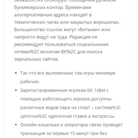
букмекерских контор. Временами
альтернативные адреса находят в
тематических чатах или закрытых воркшопах.
Большинство ссылок могут «битыми» или
напросто ведут не туда. Редакция не
рекомендует пользоваться социальными
сетями%2C включая ВК%2C для поиска
зеркальных сайтов.
Так что все выложенные там игры минимум
рабочие.
Зарегистрированным игрокам БК 1xBet с
помощью работающего зеркала доступны
различные видов пари на спорт – система%2C
цепочка%2C одиночная ставка а экспрессы.
Онлайн-кошельки и операторы связи проводят
транзакция за первые 15 минут при без