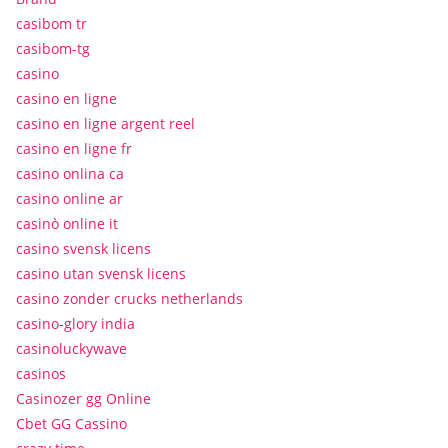
casibom tr
casibom-tg
casino
casino en ligne
casino en ligne argent reel
casino en ligne fr
casino onlina ca
casino online ar
casinò online it
casino svensk licens
casino utan svensk licens
casino zonder crucks netherlands
casino-glory india
casinoluckywave
casinos
Casinozer gg Online
Cbet GG Cassino