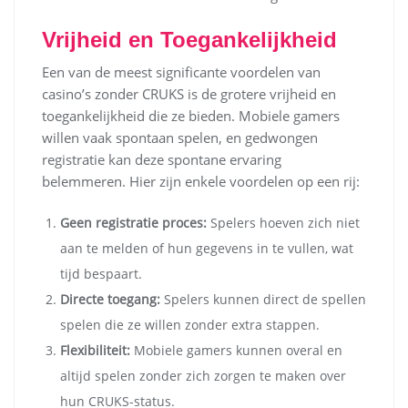
Vrijheid en Toegankelijkheid
Een van de meest significante voordelen van
casino’s zonder CRUKS is de grotere vrijheid en
toegankelijkheid die ze bieden. Mobiele gamers
willen vaak spontaan spelen, en gedwongen
registratie kan deze spontane ervaring
belemmeren. Hier zijn enkele voordelen op een rij:
Geen registratie proces:
Spelers hoeven zich niet
aan te melden of hun gegevens in te vullen, wat
tijd bespaart.
Directe toegang:
Spelers kunnen direct de spellen
spelen die ze willen zonder extra stappen.
Flexibiliteit:
Mobiele gamers kunnen overal en
altijd spelen zonder zich zorgen te maken over
hun CRUKS-status.