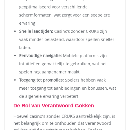
geoptimaliseerd voor verschillende
schermformaten, wat zorgt voor een soepelere
ervaring.
Snelle laadtijden:
Casino’s zonder CRUKS zijn
vaak minder belastend, waardoor spellen sneller
laden.
Eenvoudige navigatie:
Mobiele platforms zijn
intuïtief en gemakkelijk te gebruiken, wat het
spelen nog aangenamer maakt.
Toegang tot promoties:
Spelers hebben vaak
meer toegang tot aanbiedingen en bonussen, wat
de algehele ervaring verbetert.
De Rol van Verantwoord Gokken
Hoewel casino’s zonder CRUKS aantrekkelijk zijn, is
het belangrijk om te onthouden dat verantwoord
gokken altijd prioriteit moet hebben. Spelers