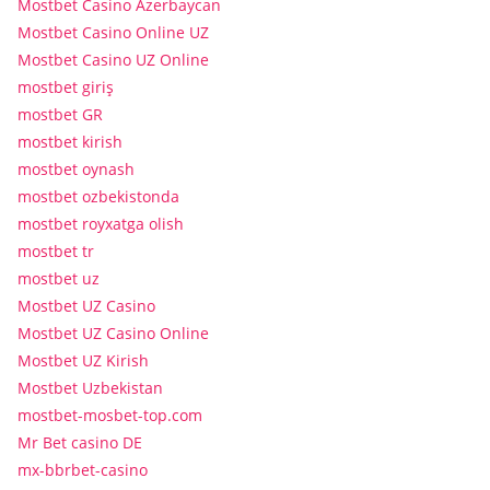
Mostbet Casino Azerbaycan
Mostbet Casino Online UZ
Mostbet Casino UZ Online
mostbet giriş
mostbet GR
mostbet kirish
mostbet oynash
mostbet ozbekistonda
mostbet royxatga olish
mostbet tr
mostbet uz
Mostbet UZ Casino
Mostbet UZ Casino Online
Mostbet UZ Kirish
Mostbet Uzbekistan
mostbet-mosbet-top.com
Mr Bet casino DE
mx-bbrbet-casino