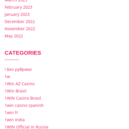
February 2023
January 2023
December 2022
November 2022
May 2022
CATEGORIES
! Без рубрики
1w
1Win AZ Casino
1Win Brasil
1WIN Casino Brasil
1win casino spanish
1win fr
1win India
1WIN Official In Russia