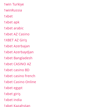
1win Turkiye
1winRussia
1xbet
1xbet apk
1xbet arabic
1xbet AZ Casino
1XBET AZ Giriş
1xbet Azerbajan
1xbet Azerbaydjan
1xbet Bangladesh
1xbet CASINO AZ
1xbet casino BD
1xbet casino french
1xbet Casino Online
1xbet egypt
1xbet giriş
1xbet india
1xbet Kazahstan