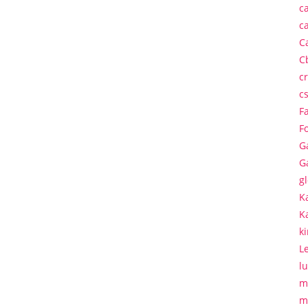
c
c
C
C
c
c
F
F
G
G
gl
K
K
k
L
l
m
m