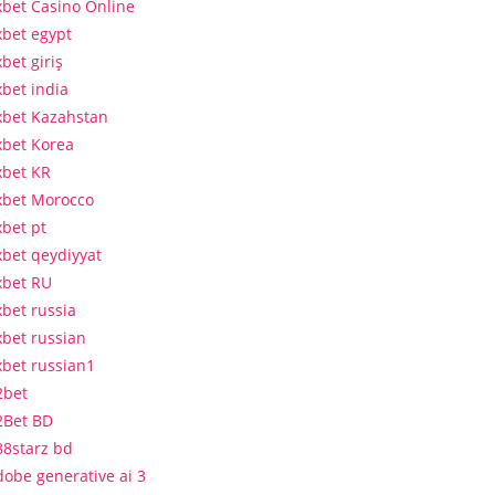
xbet Casino Online
xbet egypt
bet giriş
xbet india
xbet Kazahstan
xbet Korea
xbet KR
xbet Morocco
xbet pt
xbet qeydiyyat
xbet RU
xbet russia
xbet russian
xbet russian1
2bet
2Bet BD
88starz bd
dobe generative ai 3