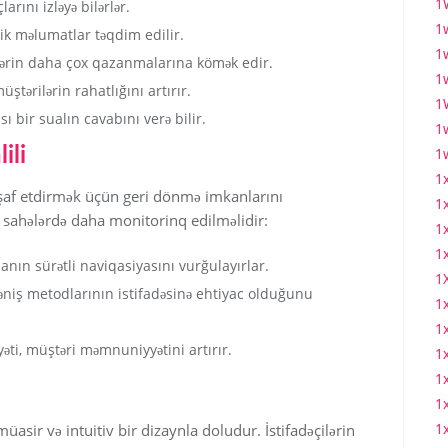
1
arını izləyə bilərlər.
1
k məlumatlar təqdim edilir.
1
ilərin daha çox qazanmalarına kömək edir.
1
üştərilərin rahatlığını artırır.
1
ı bir sualın cavabını verə bilir.
1
ili
1
1
kişaf etdirmək üçün geri dönmə imkanlarını
1
kı sahələrdə daha monitorinq edilməlidir:
1
1
manın sürətli naviqasiyasını vurğulayırlar.
1
dəniş metodlarının istifadəsinə ehtiyac olduğunu
1
1
yəti, müştəri məmnuniyyətini artırır.
1
1
1
1
müasir və intuitiv bir dizaynla doludur. İstifadəçilərin