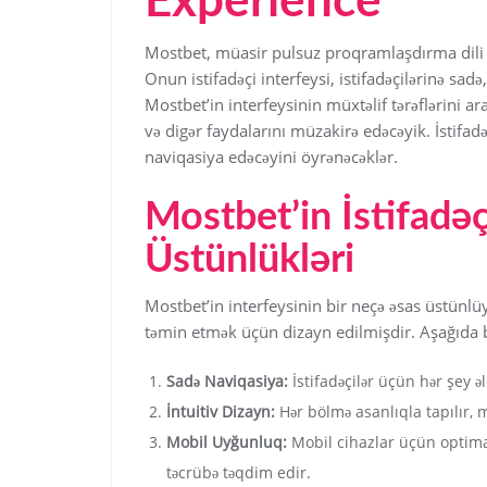
Experience
Mostbet, müasir pulsuz proqramlaşdırma dili il
Onun istifadəçi interfeysi, istifadəçilərinə sad
Mostbet’in interfeysinin müxtəlif tərəflərini ara
və digər faydalarını müzakirə edəcəyik. İstifad
naviqasiya edəcəyini öyrənəcəklər.
Mostbet’in İstifadəç
Üstünlükləri
Mostbet’in interfeysinin bir neçə əsas üstünlüy
təmin etmək üçün dizayn edilmişdir. Aşağıda b
Sadə Naviqasiya:
İstifadəçilər üçün hər şey əl
İntuitiv Dizayn:
Hər bölmə asanlıqla tapılır, 
Mobil Uyğunluq:
Mobil cihazlar üçün optimal
təcrübə təqdim edir.