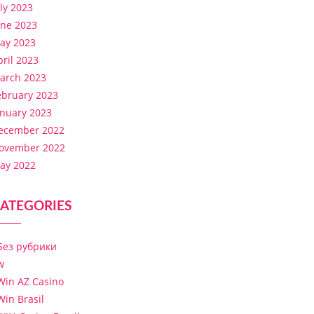
uly 2023
une 2023
ay 2023
pril 2023
arch 2023
ebruary 2023
anuary 2023
ecember 2022
ovember 2022
ay 2022
ATEGORIES
 Без рубрики
w
Win AZ Casino
Win Brasil