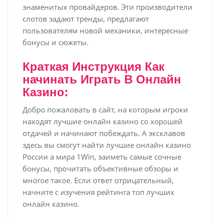
знаменитых провайдеров. Эти производители
слотов задают тренды, предлагают
пользователям новой механики, интересные
бонусы и сюжеты.
Краткая Инструкция Как
начинать Играть В Онлайн
Казино:
Добро пожаловать в сайт, на которым игроки
находят лучшие онлайн казино со хорошей
отдачей и начинают побеждать. А эксклавов
здесь вы смогут найти лучшие онлайн казино
России а мира 1Win, заиметь самые сочные
бонусы, прочитать объективные обзоры и
многое такое. Если ответ отрицательный,
начните с изучения рейтинга топ лучших
онлайн казино.