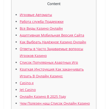
Content
Игровые Автоматы
Работа служба Поддержки
Все Виды Казино Онлайн
Адаптивная Мобильная Версия Сайта
Как Выбрать Надёжное Казино Онлайн
Ответы в Часто Задаваемые вопросы
Игроков Казино
Список Популярных Азартных Игр
Краткая Инструкция Как заканчивать
Играть В Онлайн Казино:
Casino-x
Jet Casino
Онлайн Казино В 2025 Году
Чем Полезен наш Список Онлайн Казино