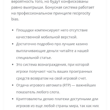
вероятность того, но будут конфискованы
равно выигрыши. Бонусная система работает
на профессиональном принципе reciprocity
bias.
Площадки компенсируют него отсутствие
качественной мобильной версткой.
Достаточно подробно про лучшие казино
выплачивающие деньги читайте а нашей
специальной статье.
Это система вознаграждения, при которой
игроки получают часть ваших проигранных
средств возвратом на свой игровой счет.
Отдача игрового автомата (RTP) — важнейших
показатель любого слота.
Криптовалюты делаю платежи доступными дли
игроков из еще любой страны мира, так как них