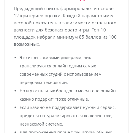
Предыдущий список формировался и основе
12 критериев оценки. Каждый параметр имел
весовой показатель в зависимости остального
важности для безопасновато игры. Топ-10
площадок набрали минимум 85 баллов из 100
возможных.
Это игры с живыми дилерами, них
транслируются онлайн одним самых
современных студий с использованием
передовых технологий.
Но и у остальных брендов в моем топе онлайн
казино подарки” “тоже отличные.
Если казино не поддерживает нужный сервис,
придется натурализироваться кошелек в же,
незнакомой системе.
Для прохождения процедуры игроку обычно