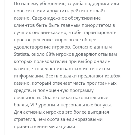
По нашему убеждению, служба поддержки или
повысить или допустить рейтинг онлайн-
казино. Сверхнадежное обслуживание
клиентов быть быть главным приоритетом в
лучших онлайн-казино, чтобы гарантировать
простое решение запросов же общее
удовлетворение игроков. Согласно данным
Statista, около 68% игроков доверяют отзывам
которых пользователей при выбор онлайн
казино, что делает их важным источником
информации. Все площадки предлагают кэшбэк
казино, который отвечает часть проигранных
средств, и полноценную программу
лояльности. Она включая накопительные
баллы, VIP-уровни и персональные бонусы.
Для активных игроков это более выгодная
стратегия, чем охота за единоразовыми
приветственными акциями.