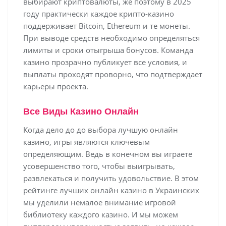
выбирают криптовалюты, же поэтому в 2025
году практически каждое крипто-казино
поддерживает Bitcoin, Ethereum и те монеты.
При выводе средств необходимо определяться
лимиты и сроки отыгрыша бонусов. Команда
казино прозрачно публикует все условия, и
выплаты проходят проворно, что подтверждает
карьеры проекта.
Все Виды Казино Онлайн
Когда дело до до выбора лучшую онлайн
казино, игры являются ключевым
определяющим. Ведь в конечном вы играете
усовершенство того, чтобы выигрывать,
развлекаться и получить удовольствие. В этом
рейтинге лучших онлайн казино в Украинских
мы уделили немалое внимание игровой
библиотеку каждого казино. И мы можем