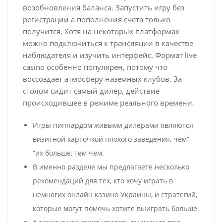
возобновления баланса. Запустить игру без
регистрации а пополнения счета только
получится. Хотя на некоторых платформах
можно подключиться к трансляции в качестве
наблюдателя и изучить интерфейс. Формат live
casino особенно популярен, потому что
воссоздает атмосферу наземных клубов. За
столом сидит самый дилер, действие
происходившее в режиме реального времени.
Игры пиппардом живыми дилерами являются
визитной карточкой плохого заведения, чем”
“их больше, тем чем.
В именно разделе мы предлагаете несколько
рекомендаций для тех, кто хочу играть в
немногих онлайн казино Украины, и стратегий,
которые могут помочь хотите выиграть больше.