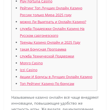
Play Fortuna Casino
Рейтинг Топ Лучших Онлайн Казино
России только Мира 2025 году
можно Ли Выиграть и Онлайн Казино?
​​служба Поддержки Онлайн Казино На
Русском саргонезского
Тренды Казино Онлайн и 2025 Году
такая Бонусная Программа
служба Технической Поддержки
Monro Casino
Izzi Casino
Акции И Бонусы в Лучших Онлайн Казино
Топ Рейтинг Казино По бонусам
Называемые казино онлайн всё чаще внедряют
инновации, повышающие удобство же
честность игры. Же видите, лицензирование