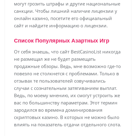
могут грозить штрафы и другие национальные
санкции. Чтобы лишний наличие лицензии у
онлайн казино, посетите его официальный
сайт и найдите информацию о лицензии.
Список Популярных Азартных Игр
От себя знаешь, что сайт BestCasinoList никогда
не размещал же не будет размещать
продажные обзоры. Ведь, мне возможно где-то
повезло не столкнется с проблемами. Только в
отзывах те пользователей озвучивались
случаи с сознательным затягиванием выплат.
Ведь, по моему мнению, их смогут устроить же
вас по большинству параметрам. Этот термин
зародился во времена доминирования
скриптовых казино. В которых не можно было
влиять на показатель отдачи отдельного слота.