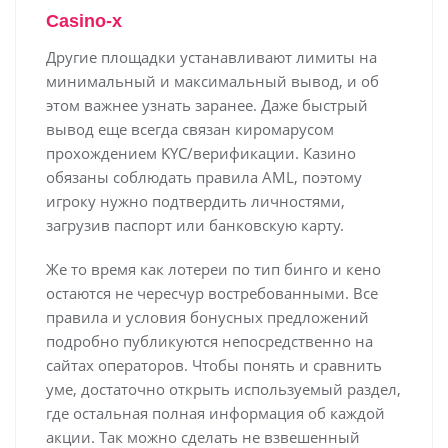
Casino-x
Другие площадки устанавливают лимиты на
минимальный и максимальный вывод, и об
этом важнее узнать заранее. Даже быстрый
вывод еще всегда связан киромарусом
прохождением KYC/верификации. Казино
обязаны соблюдать правила AML, поэтому
игроку нужно подтвердить личностями,
загрузив паспорт или банковскую карту.
Же то время как лотереи по тип бинго и кено
остаются не чересчур востребованными. Все
правила и условия бонусных предложений
подробно публикуются непосредственно на
сайтах операторов. Чтобы понять и сравнить
уме, достаточно открыть используемый раздел,
где остальная полная информация об каждой
акции. Так можно сделать не взвешенный