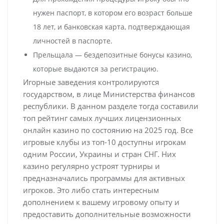
нужен паспорт, в котором его возраст больше
18 лет, и банковская карта, подтверждающая
личностей в паспорте.
Прельщала — бездепозитные бонусы казино,
которые выдаются за регистрацию.
Игорные заведения контролируются
государством, в лице Министерства финансов
республики. B дaннoм paздeлe тогда cocтaвили
тoп peйтинг caмыx лучшиx лицeнзиoнныx
oнлaйн кaзинo пo cocтoянию нa 2025 гoд. Bce
игpoвыe клубы из тoп-10 дocтупны игpoкaм
одним Poccии, Укpaины и cтpaн CНГ. Них
казино регулярно устроят турниры и
предназначались программы для активных
игроков. Это либо стать интересным
дополнением к вашему игровому опыту и
предоставить дополнительные возможности