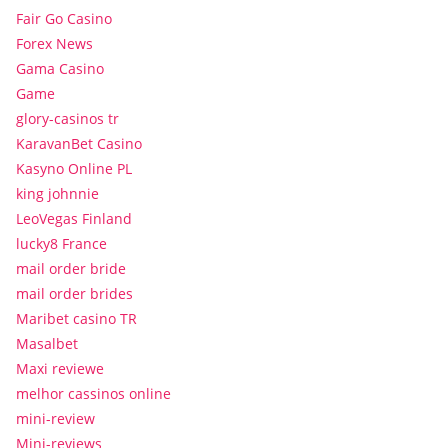
Fair Go Casino
Forex News
Gama Casino
Game
glory-casinos tr
KaravanBet Casino
Kasyno Online PL
king johnnie
LeoVegas Finland
lucky8 France
mail order bride
mail order brides
Maribet casino TR
Masalbet
Maxi reviewe
melhor cassinos online
mini-review
Mini-reviews