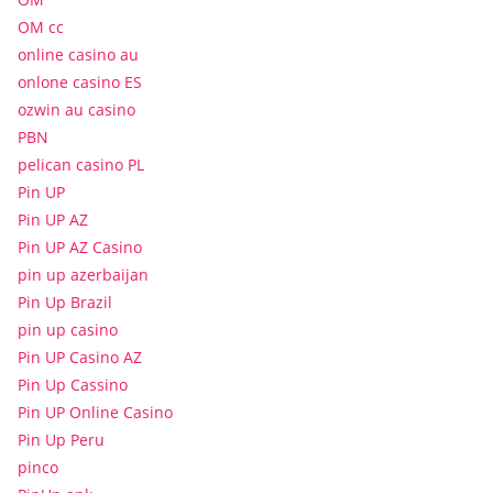
OM cc
online casino au
onlone casino ES
ozwin au casino
PBN
pelican casino PL
Pin UP
Pin UP AZ
Pin UP AZ Casino
pin up azerbaijan
Pin Up Brazil
pin up casino
Pin UP Casino AZ
Pin Up Cassino
Pin UP Online Casino
Pin Up Peru
pinco