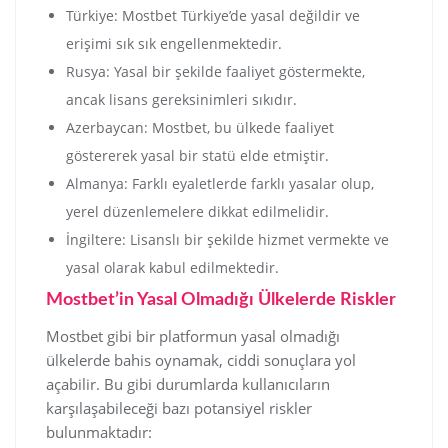
Türkiye: Mostbet Türkiye’de yasal değildir ve
erişimi sık sık engellenmektedir.
Rusya: Yasal bir şekilde faaliyet göstermekte,
ancak lisans gereksinimleri sıkıdır.
Azerbaycan: Mostbet, bu ülkede faaliyet
göstererek yasal bir statü elde etmiştir.
Almanya: Farklı eyaletlerde farklı yasalar olup,
yerel düzenlemelere dikkat edilmelidir.
İngiltere: Lisanslı bir şekilde hizmet vermekte ve
yasal olarak kabul edilmektedir.
Mostbet’in Yasal Olmadığı Ülkelerde Riskler
Mostbet gibi bir platformun yasal olmadığı
ülkelerde bahis oynamak, ciddi sonuçlara yol
açabilir. Bu gibi durumlarda kullanıcıların
karşılaşabileceği bazı potansiyel riskler
bulunmaktadır: