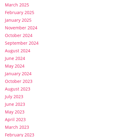
March 2025
February 2025
January 2025
November 2024
October 2024
September 2024
August 2024
June 2024
May 2024
January 2024
October 2023
August 2023
July 2023
June 2023
May 2023
April 2023
March 2023
February 2023