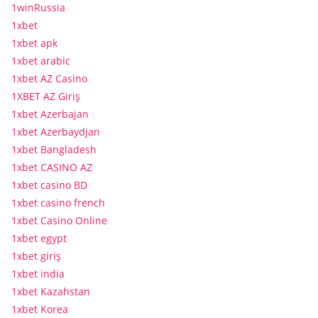
1winRussia
1xbet
1xbet apk
1xbet arabic
1xbet AZ Casino
1XBET AZ Giriş
1xbet Azerbajan
1xbet Azerbaydjan
1xbet Bangladesh
1xbet CASINO AZ
1xbet casino BD
1xbet casino french
1xbet Casino Online
1xbet egypt
1xbet giriş
1xbet india
1xbet Kazahstan
1xbet Korea