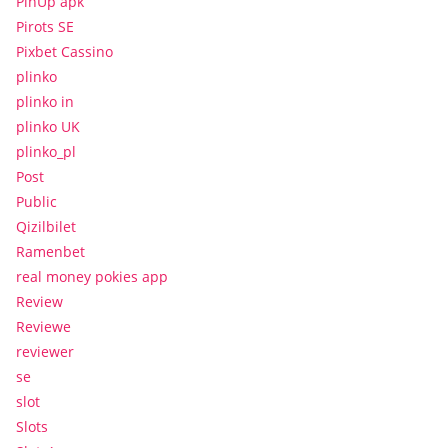
PinUp apk
Pirots SE
Pixbet Cassino
plinko
plinko in
plinko UK
plinko_pl
Post
Public
Qizilbilet
Ramenbet
real money pokies app
Review
Reviewe
reviewer
se
slot
Slots