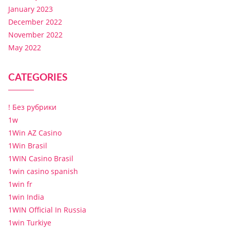
January 2023
December 2022
November 2022
May 2022
CATEGORIES
! Без рубрики
1w
1Win AZ Casino
1Win Brasil
1WIN Casino Brasil
1win casino spanish
1win fr
1win India
1WIN Official In Russia
1win Turkiye