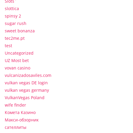
Slots`
slottica
spinsy 2
sugar rush
sweet bonanza
tec2me.pt
test
Uncategorized
UZ Most bet
vovan casino
vulcanizadosaviles.com
vulkan vegas DE login
vulkan vegas germany
VulkanVegas Poland
wife finder
Комета Казино
Макси-обзорник
сателлиты