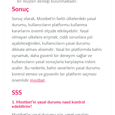
bir müşteri desteği bulunmaktadır.
Sonuç
Sonuç olarak, Mostbet’in farklı ülkelerdeki yasal
durumu, kullanıcıların platformu kullanma
kararlarını önemli ölçüde etkileyebilir. Yasal
olmayan ülkelere erişmek, ciddi sorunlara yol
açabileceğinden, kullanıcıların yasal durumu
dikkate alması elzemdir. Yasal bir platformda bahis
oynamak, daha güvenli bir deneyim sağlar ve
kullanıcıların yasal sonuçlarla karşılaşma riskini
azaltır. Bu nedenle, bahis severlerin yasal durumu
kontrol etmesi ve güvenilir bir platform seçmesi
önemlidir
mostbet
.
SSS
1. Mostbet’in yasal durumu nasıl kontrol
edebilirim?
Mostbet’in yasal durumu için, yerel yasaları