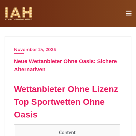
November 24, 2025
Neue Wettanbieter Ohne Oasis: Sichere
Alternativen
Wettanbieter Ohne Lizenz
Top Sportwetten Ohne
Oasis
Content