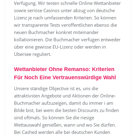
Verfügung. Wir testen schnelle Online Wettanbieter
sowie seriöse Casinos unter abzug von deutsche
Lizenz je nach umfassenden Kriterien. So können
wir transparente Tests veröffentlichen ebenso die
neuen Buchmacher konkret miteinander
kollationieren. Die Buchmacher verfügen entweder
über eine gewisse EU-Lizenz oder werden in
Übersee reguliert.
Wettanbieter Ohne Remanso: Kriterien
Für Noch Eine Vertrauenswürdige Wahl
Unsere ständige Objective ist es, uns die
attraktivsten Angebote und Aktionen der Online-
Buchmacher aufzuzeigen, damit du immer i am
Bilde bist, bei wem die besten Discounts zu finden
sind oftmals. So können Sie die riesige
Wettauswahl genießen, wann und wo Sie dürfen.
Bei Cashed werden alle bei deutschen Kunden