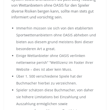
von Wettanbietern ohne OASIS für den Spieler
diverse Risiken bergen kann, sollte man stets gut
informiert und vorsichtig sein.
Immerhin müssen sie sich von den etablierten
Sportwettenanbietern ohne OASIS abheben und
bieten aus diesem grund meistens Boni dieser
besonderen Art a great.
Einige Wettanbieter ohne OASIS verlinken
netterweise perish” “Wettlizenz im Footer ihrer
Website – dies ist aber kein Muss.
Über 1. 500 verschiedene Spiele hat der
Buchmacher hierbei zu verzeichnen.
Spieler schätzen diese Buchmacher, von daher
sie höhere Limitations bei Einzahlung und
Auszahlung ermöglichen sowie