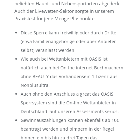
beliebten Haupt- und Nebensportarten abgedeckt.
Auch der Livewetten-Sektor sorgte in unserem
Praxistest für jede Menge Pluspunkte.
Diese Sperre kann freiwillig oder durch Dritte
(etwa Familienangehörige oder aber Anbieter
selbst) veranlasst werden.
Wie auch bei Wettanbietern mit OASIS ist
natürlich auch bei On the internet Buchmachern
ohne BEAUTY das Vorhandensein 1 Lizenz aus
Nonplusultra.
Auch ohne den Anschluss a great das OASIS
Sperrsystem sind die On-line Wettanbieter in
Deutschland laut unseren Assessments seriös.
Gewinnauszahlungen können ebenfalls ab 10€
beantragt werden und pimpern in der Regel
binnen ein bis hin zu drei Tagen das.