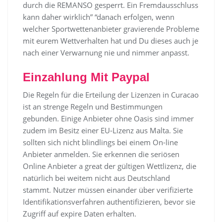
durch die REMANSO gesperrt. Ein Fremdausschluss
kann daher wirklich” “danach erfolgen, wenn
welcher Sportwettenanbieter gravierende Probleme
mit eurem Wettverhalten hat und Du dieses auch je
nach einer Verwarnung nie und nimmer anpasst.
Einzahlung Mit Paypal
Die Regeln für die Erteilung der Lizenzen in Curacao
ist an strenge Regeln und Bestimmungen
gebunden. Einige Anbieter ohne Oasis sind immer
zudem im Besitz einer EU-Lizenz aus Malta. Sie
sollten sich nicht blindlings bei einem On-line
Anbieter anmelden. Sie erkennen die seriösen
Online Anbieter a great der gültigen Wettlizenz, die
natürlich bei weitem nicht aus Deutschland
stammt. Nutzer müssen einander über verifizierte
Identifikationsverfahren authentifizieren, bevor sie
Zugriff auf expire Daten erhalten.