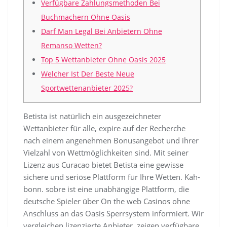
Verfügbare Zahlungsmethoden Bei
Buchmachern Ohne Oasis
Darf Man Legal Bei Anbietern Ohne
Remanso Wetten?
Top 5 Wettanbieter Ohne Oasis 2025
Welcher Ist Der Beste Neue
Sportwettenanbieter 2025?
Betista ist natürlich ein ausgezeichneter
Wettanbieter für alle, expire auf der Recherche
nach einem angenehmen Bonusangebot und ihrer
Vielzahl von Wettmöglichkeiten sind. Mit seiner
Lizenz aus Curacao bietet Betista eine gewisse
sichere und seriöse Plattform für Ihre Wetten. Kah-
bonn. sobre ist eine unabhängige Plattform, die
deutsche Spieler über On the web Casinos ohne
Anschluss an das Oasis Sperrsystem informiert. Wir
vergleichen lizenzierte Anbieter, zeigen verfügbare