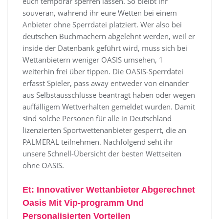
euch temporär sperren lassen. So bleibt ihr
souverän, während ihr eure Wetten bei einem
Anbieter ohne Sperrdatei platziert. Wer also bei
deutschen Buchmachern abgelehnt werden, weil er
inside der Datenbank geführt wird, muss sich bei
Wettanbietern weniger OASIS umsehen, 1
weiterhin frei über tippen. Die OASIS-Sperrdatei
erfasst Spieler, pass away entweder von einander
aus Selbstausschlüsse beantragt haben oder wegen
auffälligem Wettverhalten gemeldet wurden. Damit
sind solche Personen für alle in Deutschland
lizenzierten Sportwettenanbieter gesperrt, die an
PALMERAL teilnehmen. Nachfolgend seht ihr
unsere Schnell-Übersicht der besten Wettseiten
ohne OASIS.
Et: Innovativer Wettanbieter Abgerechnet
Oasis Mit Vip-programm Und
Personalisierten Vorteilen