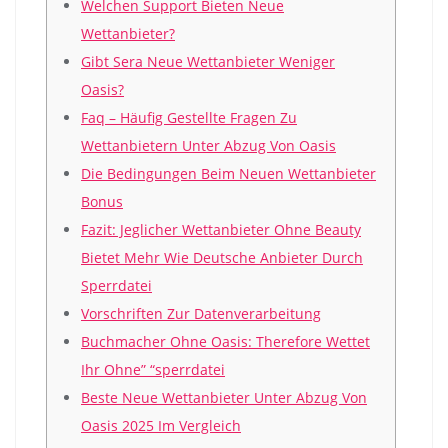
Welchen Support Bieten Neue
Wettanbieter?
Gibt Sera Neue Wettanbieter Weniger
Oasis?
Faq – Häufig Gestellte Fragen Zu
Wettanbietern Unter Abzug Von Oasis
Die Bedingungen Beim Neuen Wettanbieter
Bonus
Fazit: Jeglicher Wettanbieter Ohne Beauty
Bietet Mehr Wie Deutsche Anbieter Durch
Sperrdatei
Vorschriften Zur Datenverarbeitung
Buchmacher Ohne Oasis: Therefore Wettet
Ihr Ohne” “sperrdatei
Beste Neue Wettanbieter Unter Abzug Von
Oasis 2025 Im Vergleich