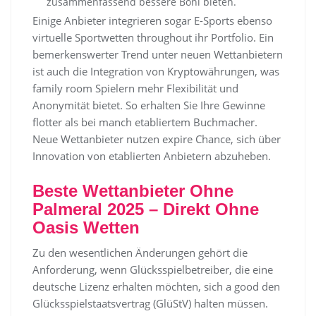
zusammenfassend bessere Boni bieten.
Einige Anbieter integrieren sogar E-Sports ebenso
virtuelle Sportwetten throughout ihr Portfolio. Ein
bemerkenswerter Trend unter neuen Wettanbietern
ist auch die Integration von Kryptowährungen, was
family room Spielern mehr Flexibilität und
Anonymität bietet. So erhalten Sie Ihre Gewinne
flotter als bei manch etabliertem Buchmacher.
Neue Wettanbieter nutzen expire Chance, sich über
Innovation von etablierten Anbietern abzuheben.
Beste Wettanbieter Ohne
Palmeral 2025 – Direkt Ohne
Oasis Wetten
Zu den wesentlichen Änderungen gehört die
Anforderung, wenn Glücksspielbetreiber, die eine
deutsche Lizenz erhalten möchten, sich a good den
Glücksspielstaatsvertrag (GlüStV) halten müssen.