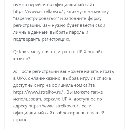
нужно перейти на официальный сайт
https://www.istrelkov.ru/ , кликнуть на кнопку
“Зарегистрироваться” и заполнить форму
регистрации. Вам нужно будет ввести свои
личные данные, выбрать пароль и
подтвердить регистрацию.
Q: Как я могу начать играть в UP-X онлайн-
казино?
A: После регистрации вы можете начать играть
в UP-X онлайн-казино, выбрав игру из списка
доступных игр на официальном сайте
https://www.istrelkov.ru/ . Вы можете также
использовать зеркало UP-X, доступное по
адресу https://www.istrelkov.ru/ , если
официальный сайт заблокирован в вашей
стране.