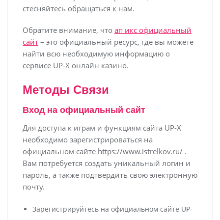
стесняйтесь обращаться к нам.
Обратите внимание, что
ап икс официальный
сайт
– это официальный ресурс, где вы можете
найти всю необходимую информацию о
сервисе UP-X онлайн казино.
Методы Связи
Вход на официальный сайт
Для доступа к играм и функциям сайта UP-X
необходимо зарегистрироваться на
официальном сайте https://www.istrelkov.ru/ .
Вам потребуется создать уникальный логин и
пароль, а также подтвердить свою электронную
почту.
Зарегистрируйтесь на официальном сайте UP-