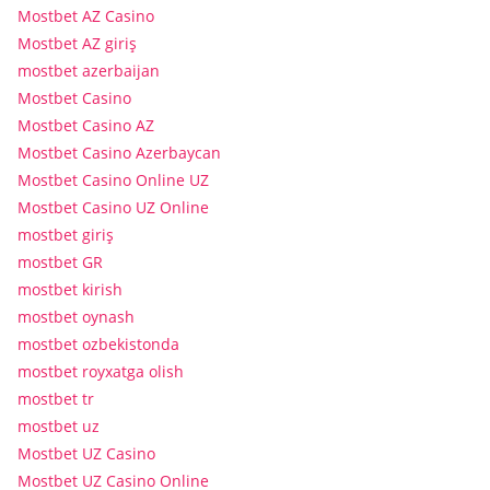
Mostbet AZ Casino
Mostbet AZ giriş
mostbet azerbaijan
Mostbet Casino
Mostbet Casino AZ
Mostbet Casino Azerbaycan
Mostbet Casino Online UZ
Mostbet Casino UZ Online
mostbet giriş
mostbet GR
mostbet kirish
mostbet oynash
mostbet ozbekistonda
mostbet royxatga olish
mostbet tr
mostbet uz
Mostbet UZ Casino
Mostbet UZ Casino Online