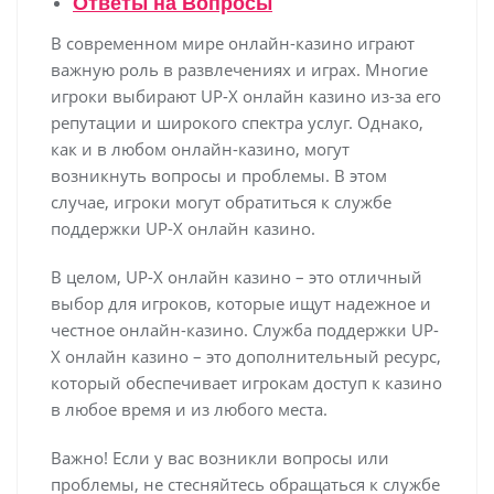
Ответы на Вопросы
В современном мире онлайн-казино играют
важную роль в развлечениях и играх. Многие
игроки выбирают UP-X онлайн казино из-за его
репутации и широкого спектра услуг. Однако,
как и в любом онлайн-казино, могут
возникнуть вопросы и проблемы. В этом
случае, игроки могут обратиться к службе
поддержки UP-X онлайн казино.
В целом, UP-X онлайн казино – это отличный
выбор для игроков, которые ищут надежное и
честное онлайн-казино. Служба поддержки UP-
X онлайн казино – это дополнительный ресурс,
который обеспечивает игрокам доступ к казино
в любое время и из любого места.
Важно! Если у вас возникли вопросы или
проблемы, не стесняйтесь обращаться к службе