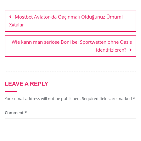
Mostbet Aviator-da Qaçınmalı Olduğunuz Ümumi
Xətalar
Wie kann man seriöse Boni bei Sportwetten ohne Oasis
identifizieren?
LEAVE A REPLY
Your email address will not be published.
Required fields are marked
*
Comment
*