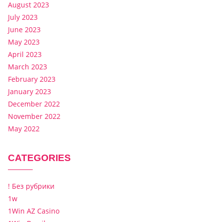
August 2023
July 2023
June 2023
May 2023
April 2023
March 2023
February 2023
January 2023
December 2022
November 2022
May 2022
CATEGORIES
! Без рубрики
1w
1Win AZ Casino