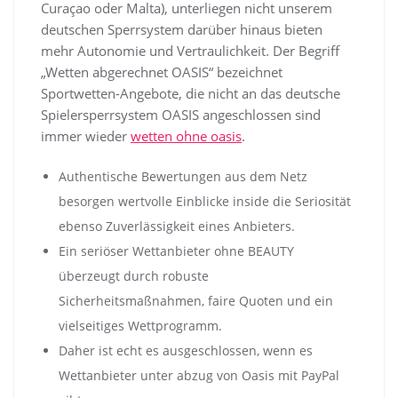
Curaçao oder Malta), unterliegen nicht unserem
deutschen Sperrsystem darüber hinaus bieten
mehr Autonomie und Vertraulichkeit. Der Begriff
„Wetten abgerechnet OASIS“ bezeichnet
Sportwetten-Angebote, die nicht an das deutsche
Spielersperrsystem OASIS angeschlossen sind
immer wieder
wetten ohne oasis
.
Authentische Bewertungen aus dem Netz
besorgen wertvolle Einblicke inside die Seriosität
ebenso Zuverlässigkeit eines Anbieters.
Ein seriöser Wettanbieter ohne BEAUTY
überzeugt durch robuste
Sicherheitsmaßnahmen, faire Quoten und ein
vielseitiges Wettprogramm.
Daher ist echt es ausgeschlossen, wenn es
Wettanbieter unter abzug von Oasis mit PayPal