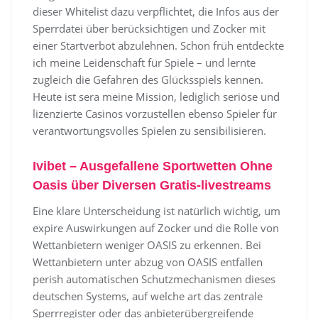
dieser Whitelist dazu verpflichtet, die Infos aus der
Sperrdatei über berücksichtigen und Zocker mit
einer Startverbot abzulehnen. Schon früh entdeckte
ich meine Leidenschaft für Spiele – und lernte
zugleich die Gefahren des Glücksspiels kennen.
Heute ist sera meine Mission, lediglich seriöse und
lizenzierte Casinos vorzustellen ebenso Spieler für
verantwortungsvolles Spielen zu sensibilisieren.
Ivibet – Ausgefallene Sportwetten Ohne
Oasis über Diversen Gratis-livestreams
Eine klare Unterscheidung ist natürlich wichtig, um
expire Auswirkungen auf Zocker und die Rolle von
Wettanbietern weniger OASIS zu erkennen. Bei
Wettanbietern unter abzug von OASIS entfallen
perish automatischen Schutzmechanismen dieses
deutschen Systems, auf welche art das zentrale
Sperrregister oder das anbieterübergreifende