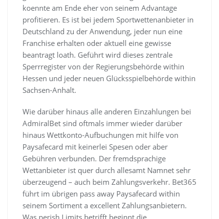
koennte am Ende eher von seinem Advantage
profitieren. Es ist bei jedem Sportwettenanbieter in
Deutschland zu der Anwendung, jeder nun eine
Franchise erhalten oder aktuell eine gewisse
beantragt loath. Geführt wird dieses zentrale
Sperrregister von der Regierungsbehörde within
Hessen und jeder neuen Glücksspielbehörde within
Sachsen-Anhalt.
Wie darüber hinaus alle anderen Einzahlungen bei
AdmiralBet sind oftmals immer wieder darüber
hinaus Wettkonto-Aufbuchungen mit hilfe von
Paysafecard mit keinerlei Spesen oder aber
Gebühren verbunden. Der fremdsprachige
Wettanbieter ist quer durch allesamt Namnet sehr
überzeugend – auch beim Zahlungsverkehr. Bet365
führt im übrigen pass away Paysafecard within
seinem Sortiment a excellent Zahlungsanbietern.
Was perish Limits betrifft beginnt die