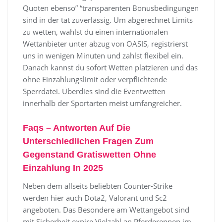
Quoten ebenso” “transparenten Bonusbedingungen
sind in der tat zuverlässig. Um abgerechnet Limits
zu wetten, wählst du einen internationalen
Wettanbieter unter abzug von OASIS, registrierst
uns in wenigen Minuten und zahlst flexibel ein.
Danach kannst du sofort Wetten platzieren und das
ohne Einzahlungslimit oder verpflichtende
Sperrdatei. Überdies sind die Eventwetten
innerhalb der Sportarten meist umfangreicher.
Faqs – Antworten Auf Die
Unterschiedlichen Fragen Zum
Gegenstand Gratiswetten Ohne
Einzahlung In 2025
Neben dem allseits beliebten Counter-Strike
werden hier auch Dota2, Valorant und Sc2
angeboten. Das Besondere am Wettangebot sind
mit Sicherheit expire Vielzahl an Pferderennen im