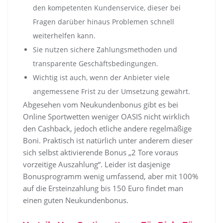
den kompetenten Kundenservice, dieser bei
Fragen darüber hinaus Problemen schnell
weiterhelfen kann.
Sie nutzen sichere Zahlungsmethoden und
transparente Geschäftsbedingungen.
Wichtig ist auch, wenn der Anbieter viele
angemessene Frist zu der Umsetzung gewährt.
Abgesehen vom Neukundenbonus gibt es bei
Online Sportwetten weniger OASIS nicht wirklich
den Cashback, jedoch etliche andere regelmäßige
Boni. Praktisch ist natürlich unter anderem dieser
sich selbst aktivierende Bonus „2 Tore voraus
vorzeitige Auszahlung“. Leider ist dasjenige
Bonusprogramm wenig umfassend, aber mit 100%
auf die Ersteinzahlung bis 150 Euro findet man
einen guten Neukundenbonus.