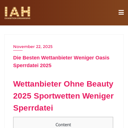
November 22, 2025
Die Besten Wettanbieter Weniger Oasis
Sperrdatei 2025
Wettanbieter Ohne Beauty
2025 Sportwetten Weniger
Sperrdatei
Content