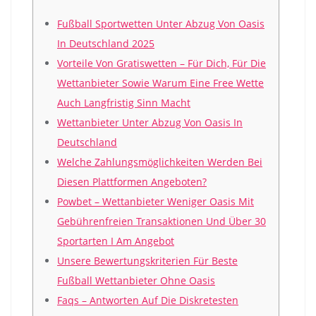
Fußball Sportwetten Unter Abzug Von Oasis
In Deutschland 2025
Vorteile Von Gratiswetten – Für Dich, Für Die
Wettanbieter Sowie Warum Eine Free Wette
Auch Langfristig Sinn Macht
Wettanbieter Unter Abzug Von Oasis In
Deutschland
Welche Zahlungsmöglichkeiten Werden Bei
Diesen Plattformen Angeboten?
Powbet – Wettanbieter Weniger Oasis Mit
Gebührenfreien Transaktionen Und Über 30
Sportarten I Am Angebot
Unsere Bewertungskriterien Für Beste
Fußball Wettanbieter Ohne Oasis
Faqs – Antworten Auf Die Diskretesten