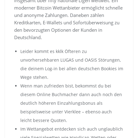
insgesamt über fifty nationale Ligen weltweit. Ein
moderner Bitcoin Wettanbieter ermöglicht schnelle
und anonyme Zahlungen. Daneben zählen
Kreditkarten, E-Wallets und Sofortüberweisung zu
den bevorzugten Optionen der Kunden in
Deutschland.
Leider kommt es kklk Öfteren zu
unvorhersehbaren LUGAS und OASIS Störungen,
die deinem Log-in bei allen deutschen Bookies im
Wege stehen.
Wenn man zufrieden bist, bekommst du bei
diesem Online Buchmacher dann auch noch den
deutlich höheren Einzahlungsbonus als
beispielsweise unter Vierklee – ebenso auch
leicht bessere Quoten.
Im Wettangebot entdecken sich auch unglaublich
viele Spezialwetten wie Handicap-Wetten oder