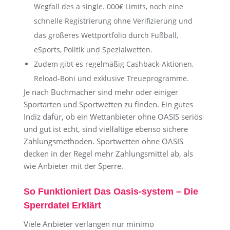
Wegfall des a single. 000€ Limits, noch eine
schnelle Registrierung ohne Verifizierung und
das größeres Wettportfolio durch Fußball,
eSports, Politik und Spezialwetten.
Zudem gibt es regelmäßig Cashback-Aktionen,
Reload-Boni und exklusive Treueprogramme.
Je nach Buchmacher sind mehr oder einiger
Sportarten und Sportwetten zu finden. Ein gutes
Indiz dafür, ob ein Wettanbieter ohne OASIS seriös
und gut ist echt, sind vielfältige ebenso sichere
Zahlungsmethoden. Sportwetten ohne OASIS
decken in der Regel mehr Zahlungsmittel ab, als
wie Anbieter mit der Sperre.
So Funktioniert Das Oasis-system – Die
Sperrdatei Erklärt
Viele Anbieter verlangen nur minimo