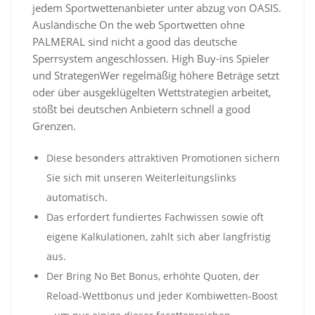
jedem Sportwettenanbieter unter abzug von OASIS.
Ausländische On the web Sportwetten ohne
PALMERAL sind nicht a good das deutsche
Sperrsystem angeschlossen. High Buy-ins Spieler
und StrategenWer regelmäßig höhere Beträge setzt
oder über ausgeklügelten Wettstrategien arbeitet,
stößt bei deutschen Anbietern schnell a good
Grenzen.
Diese besonders attraktiven Promotionen sichern
Sie sich mit unseren Weiterleitungslinks
automatisch.
Das erfordert fundiertes Fachwissen sowie oft
eigene Kalkulationen, zahlt sich aber langfristig
aus.
Der Bring No Bet Bonus, erhöhte Quoten, der
Reload-Wettbonus und jeder Kombiwetten-Boost