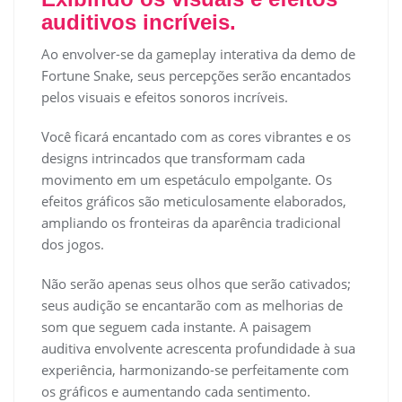
auditivos incríveis.
Ao envolver-se da gameplay interativa da demo de
Fortune Snake, seus percepções serão encantados
pelos visuais e efeitos sonoros incríveis.
Você ficará encantado com as cores vibrantes e os
designs intrincados que transformam cada
movimento em um espetáculo empolgante. Os
efeitos gráficos são meticulosamente elaborados,
ampliando os fronteiras da aparência tradicional
dos jogos.
Não serão apenas seus olhos que serão cativados;
seus audição se encantarão com as melhorias de
som que seguem cada instante. A paisagem
auditiva envolvente acrescenta profundidade à sua
experiência, harmonizando-se perfeitamente com
os gráficos e aumentando cada sentimento.