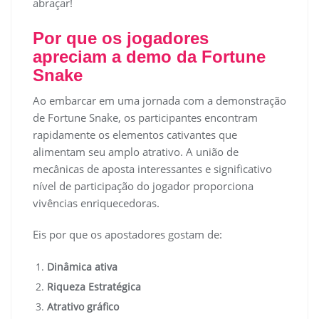
abraçar!
Por que os jogadores
apreciam a demo da Fortune
Snake
Ao embarcar em uma jornada com a demonstração
de Fortune Snake, os participantes encontram
rapidamente os elementos cativantes que
alimentam seu amplo atrativo. A união de
mecânicas de aposta interessantes e significativo
nível de participação do jogador proporciona
vivências enriquecedoras.
Eis por que os apostadores gostam de:
Dinâmica ativa
Riqueza Estratégica
Atrativo gráfico