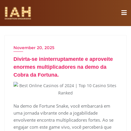
November 20, 2025
Divirta-se ininterruptamente e aproveite
enormes multiplicadores na demo da
Cobra da Fortuna.
Na demo de Fortune Snake, você embarcará em
uma jornada vibrante onde a jogabilidade
envolvente encontra multiplicadores fortes. Ao se
engajar com este game vivo, você perceberá que