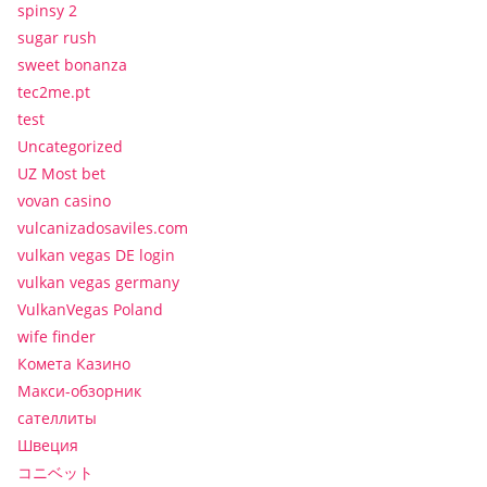
spinsy 2
sugar rush
sweet bonanza
tec2me.pt
test
Uncategorized
UZ Most bet
vovan casino
vulcanizadosaviles.com
vulkan vegas DE login
vulkan vegas germany
VulkanVegas Poland
wife finder
Комета Казино
Макси-обзорник
сателлиты
Швеция
コニベット