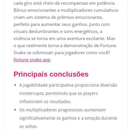
cada giro está cheio de recompensas em potência.
Bônus emocionantes e multiplicadores cumulativos
criam um sistema de prêmios emocionante,
perfeito para aumentar seus ganhos. Junto com
visuais deslumbrantes e sons energéticos, a
vivência se torna em uma aventura excitante. Mas
o que realmente torna a demonstração de Fortune
Snake se sobressair para jogadores como você?
fortune snake app
Principais conclusões
A jogabilidade participativa proporciona diversão
ininterrupta, permitindo que os players
influenciem os resultados.
Os multiplicadores progressivos aumentam
significativamente os ganhos e a emoção durante
as voltas.