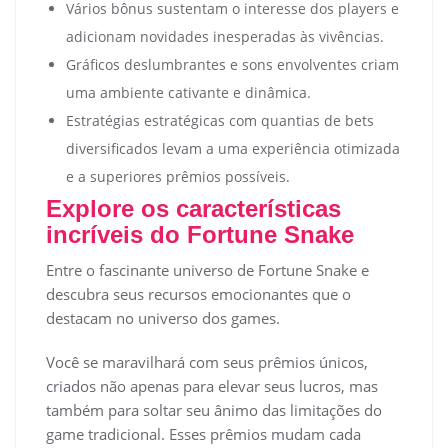
Vários bônus sustentam o interesse dos players e
adicionam novidades inesperadas às vivências.
Gráficos deslumbrantes e sons envolventes criam
uma ambiente cativante e dinâmica.
Estratégias estratégicas com quantias de bets
diversificados levam a uma experiência otimizada
e a superiores prêmios possíveis.
Explore os características
incríveis do Fortune Snake
Entre o fascinante universo de Fortune Snake e
descubra seus recursos emocionantes que o
destacam no universo dos games.
Você se maravilhará com seus prêmios únicos,
criados não apenas para elevar seus lucros, mas
também para soltar seu ânimo das limitações do
game tradicional. Esses prêmios mudam cada