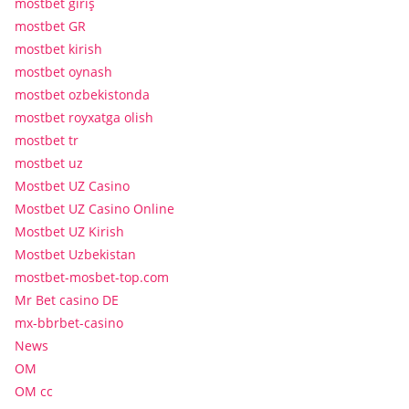
mostbet giriş
mostbet GR
mostbet kirish
mostbet oynash
mostbet ozbekistonda
mostbet royxatga olish
mostbet tr
mostbet uz
Mostbet UZ Casino
Mostbet UZ Casino Online
Mostbet UZ Kirish
Mostbet Uzbekistan
mostbet-mosbet-top.com
Mr Bet casino DE
mx-bbrbet-casino
News
OM
OM cc