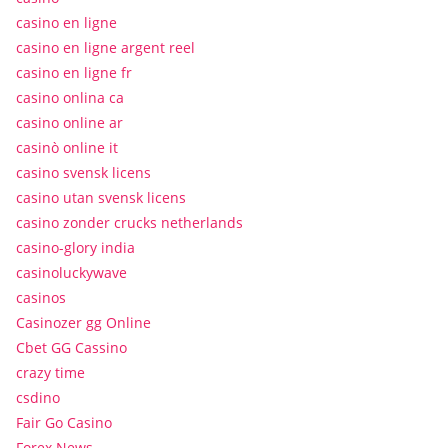
casino en ligne
casino en ligne argent reel
casino en ligne fr
casino onlina ca
casino online ar
casinò online it
casino svensk licens
casino utan svensk licens
casino zonder crucks netherlands
casino-glory india
casinoluckywave
casinos
Casinozer gg Online
Cbet GG Cassino
crazy time
csdino
Fair Go Casino
Forex News