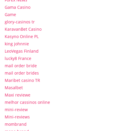
Gama Casino
Game
glory-casinos tr
KaravanBet Casino
Kasyno Online PL
king johnnie
LeoVegas Finland
lucky8 France
mail order bride
mail order brides
Maribet casino TR
Masalbet
Maxi reviewe
melhor cassinos online
mini-review
Mini-reviews
mombrand