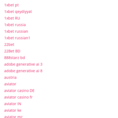
1xbet pt
1xbet qeydiyyat
1xbet RU
1xbet russia
1xbet russian
1xbet russian1
22bet
22Bet BD
888starz bd
adobe generative ai 3
adobe generative ai 8
austria
aviator
aviator casino DE
aviator casino fr
aviator IN
aviator ke
aviator mz