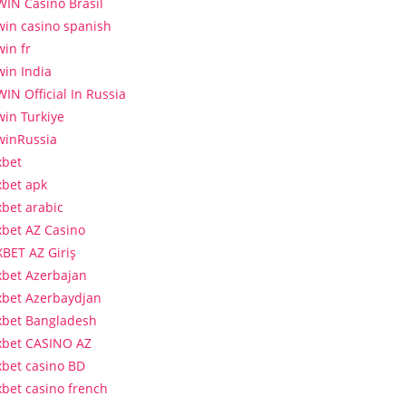
WIN Casino Brasil
win casino spanish
win fr
win India
WIN Official In Russia
win Turkiye
winRussia
xbet
xbet apk
xbet arabic
xbet AZ Casino
XBET AZ Giriş
xbet Azerbajan
xbet Azerbaydjan
xbet Bangladesh
xbet CASINO AZ
xbet casino BD
xbet casino french