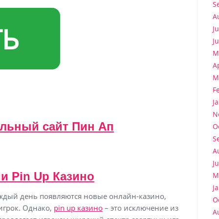
S
A
ТЬ
J
J
M
A
M
F
J
N
альный сайт Пин Ап
O
S
A
J
и Pin Up Казино
M
J
аждый день появляются новые онлайн-казино,
O
грок. Однако,
pin up казино
– это исключение из
A