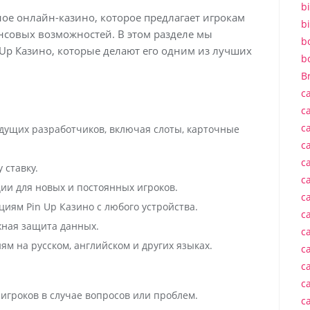
b
ное онлайн-казино, которое предлагает игрокам
b
нсовых возможностей. В этом разделе мы
b
Up Казино, которые делают его одним из лучших
bo
B
c
c
c
едущих разработчиков, включая слоты, карточные
c
c
 ставку.
ca
ии для новых и постоянных игроков.
c
циям Pin Up Казино с любого устройства.
c
жная защита данных.
ca
ям на русском, английском и других языках.
c
c
c
игроков в случае вопросов или проблем.
c