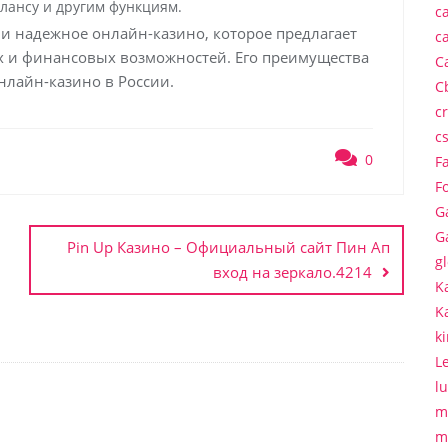
алансу и другим функциям.
c
е и надежное онлайн-казино, которое предлагает
c
х и финансовых возможностей. Его преимущества
C
нлайн-казино в России.
C
c
c
0
F
F
G
G
Pin Up Казино – Официальный сайт Пин Ап
gl
вход на зеркало.4214
K
K
k
L
l
m
m