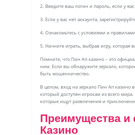
2. Введите ваш логин и пароль, если у вас
3. Если у вас нет аккаунта, зарегистриру
4. Ознакомьтесь с условиями и правилам
5. Начните играть, выбрав игру, которая 
Помните, что Пин Ап казино – это официа
ним. Если вы обнаружите зеркало, которо
быть мошенничество.
В целом, вход на зеркало Пин Ап казино в
который доступен игрокам из всего мира. 
которые ищут развлечения и приключени
Преимущества и 
Казино