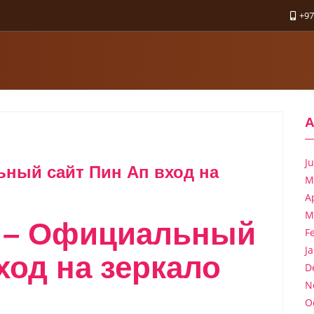
+97
A
J
ьный сайт Пин Ап вход на
M
A
M
о – Официальный
F
J
ход на зеркало
D
N
O