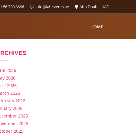
1 56 730 8666
info@iahevents.ae
Abu Dhabi - UAE
HOME
RCHIVES
une 2026
ay 2026
pril 2026
arch 2026
ebruary 2026
anuary 2026
ecember 2025
ovember 2025
ctober 2025