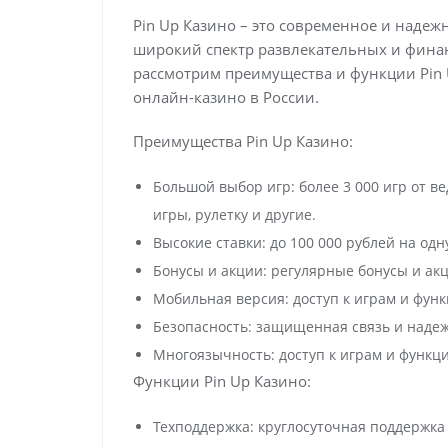
Pin Up Казино – это современное и надеж
широкий спектр развлекательных и фина
рассмотрим преимущества и функции Pin 
онлайн-казино в России.
Преимущества Pin Up Казино:
Большой выбор игр: более 3 000 игр от в
игры, рулетку и другие.
Высокие ставки: до 100 000 рублей на одну
Бонусы и акции: регулярные бонусы и акц
Мобильная версия: доступ к играм и функ
Безопасность: защищенная связь и наде
Многоязычность: доступ к играм и функци
Функции Pin Up Казино:
Техподдержка: круглосуточная поддержка 