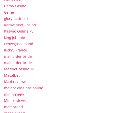
Gama Casino
Game
glory-casinos tr
KaravanBet Casino
Kasyno Online PL
king johnnie
LeoVegas Finland
lucky8 France
mail order bride
mail order brides
Maribet casino TR
Masalbet
Maxi reviewe
melhor cassinos online
mini-review
Mini-reviews
mombrand