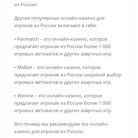
из России.
Другие популярные онлайн-казино для
игроков из России включают в себя:
• Parimatch – это онлайн-казино, которое
предлагает игрокам из России более 1 000
игровых автоматов и других азартных игр.
• Melbet – это онлайн-казино, которое
предлагает игрокам из России широкий выбор
игровых автоматов и других азартных игр.
• Winline – это онлайн-казино, которое
предлагает игрокам из России более 1 000
игровых автоматов и других азартных игр.
Вот почему мы рекомендуем эти онлайн-
казино для игроков из России: