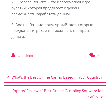
2. European Roulette – это классическая игра
рулетки, которая предлагает игрокам
возможность заработать деньги.
3. Book of Ra – это популярный слот, который
предлагает игрокам возможность выиграть
деньги.
iahadmin
0
What’s the Best Online Casino Based in Your Country?
Experts’ Review of Best Online Gambling Software for
Safety