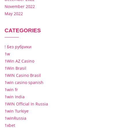
November 2022
May 2022
CATEGORIES
! Без рубрики
1w
1Win AZ Casino
1Win Brasil
1WIN Casino Brasil
1win casino spanish
1win fr
1win India
1WIN Official In Russia
1win Turkiye
1winRussia
1xbet