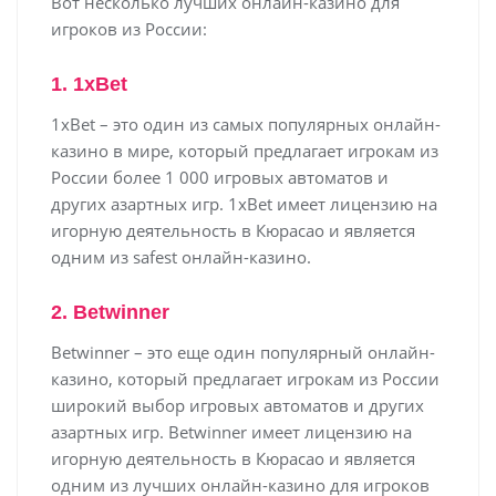
Вот несколько лучших онлайн-казино для
игроков из России:
1. 1xBet
1xBet – это один из самых популярных онлайн-
казино в мире, который предлагает игрокам из
России более 1 000 игровых автоматов и
других азартных игр. 1xBet имеет лицензию на
игорную деятельность в Кюрасао и является
одним из safest онлайн-казино.
2. Betwinner
Betwinner – это еще один популярный онлайн-
казино, который предлагает игрокам из России
широкий выбор игровых автоматов и других
азартных игр. Betwinner имеет лицензию на
игорную деятельность в Кюрасао и является
одним из лучших онлайн-казино для игроков