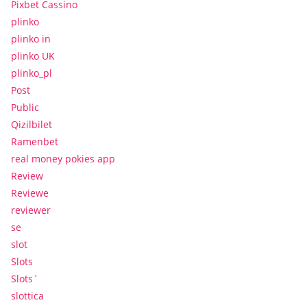
Pixbet Cassino
plinko
plinko in
plinko UK
plinko_pl
Post
Public
Qizilbilet
Ramenbet
real money pokies app
Review
Reviewe
reviewer
se
slot
Slots
Slots`
slottica