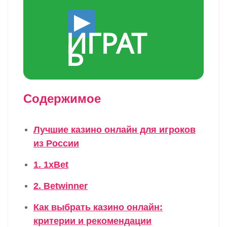
ИГРАТ
Ь
Содержимое
Лучшие казино онлайн для игроков
из России
1. 1xBet
2. Betwinner
Как выбрать казино онлайн:
критерии и рекомендации