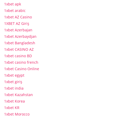
1xbet apk
1xbet arabic
1xbet AZ Casino
1XBET AZ Giriş
1xbet Azerbajan
1xbet Azerbaydjan
1xbet Bangladesh
1xbet CASINO AZ
1xbet casino BD
1xbet casino french
1xbet Casino Online
1xbet egypt
1xbet giriş
1xbet india
1xbet Kazahstan
1xbet Korea
1xbet KR
1xbet Morocco