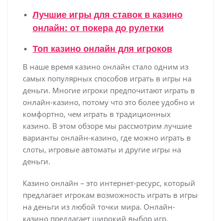
Лучшие игры для ставок в казино
онлайн: от покера до рулетки
Топ казино онлайн для игроков
В наше время казино онлайн стало одним из
самых популярных способов играть в игры на
деньги. Многие игроки предпочитают играть в
онлайн-казино, потому что это более удобно и
комфортно, чем играть в традиционных
казино. В этом обзоре мы рассмотрим лучшие
варианты онлайн-казино, где можно играть в
слоты, игровые автоматы и другие игры на
деньги.
Казино онлайн – это интернет-ресурс, который
предлагает игрокам возможность играть в игры
на деньги из любой точки мира. Онлайн-
казино предлагает широкий выбор игр,