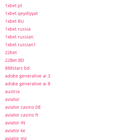
1xbet pt
1xbet qeydiyyat
1xbet RU
1xbet russia
1xbet russian
1xbet russian1
22bet
22Bet BD
888starz bd
adobe generative ai 3
adobe generative ai 8
austria
aviator
aviator casino DE
aviator casino fr
aviator IN
aviator ke
aviator mz