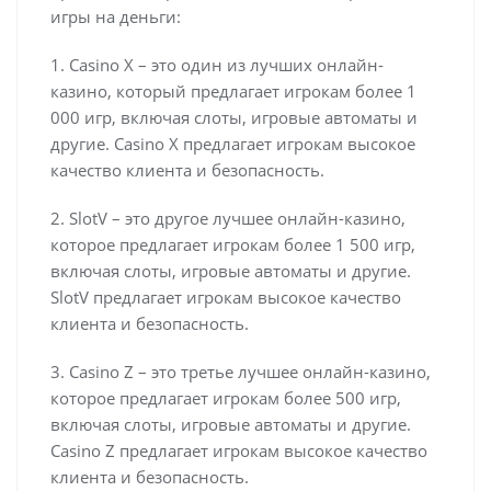
игры на деньги:
1. Casino X – это один из лучших онлайн-
казино, который предлагает игрокам более 1
000 игр, включая слоты, игровые автоматы и
другие. Casino X предлагает игрокам высокое
качество клиента и безопасность.
2. SlotV – это другое лучшее онлайн-казино,
которое предлагает игрокам более 1 500 игр,
включая слоты, игровые автоматы и другие.
SlotV предлагает игрокам высокое качество
клиента и безопасность.
3. Casino Z – это третье лучшее онлайн-казино,
которое предлагает игрокам более 500 игр,
включая слоты, игровые автоматы и другие.
Casino Z предлагает игрокам высокое качество
клиента и безопасность.