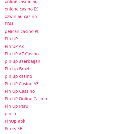
online casino au
onlone casino ES
ozwin au casino
PBN
pelican casino PL
Pin UP
Pin UP AZ
Pin UP AZ Casino
pin up azerbaijan
Pin Up Brazil
pin up casino
Pin UP Casino AZ
Pin Up Cassino
Pin UP Online Casino
Pin Up Peru
pinco
PinUp apk
Pirots SE