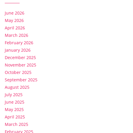
June 2026
May 2026
April 2026
March 2026
February 2026
January 2026
December 2025
November 2025
October 2025
September 2025
August 2025
July 2025
June 2025
May 2025
April 2025
March 2025
February 2025