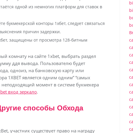
b
таётся одной из немногих платформ для ставок в
b
b
те букмекерской конторы 1хбет, следует связаться
bo
выяснения причин задержки.
B
xбет, защищены от просмотра 128-битным
c
c
c
ый комнату на сайте 1xbet, выбрать раздел
c
сумму ддя вывода. Пользователю будет
c
да, одноиз, на банковскую карту или
ca
ора 1XBET является одним одним” “самых
а неподходящий момент в системе букмекера
c
bet вход зеркало
.
c
ca
 Другие способы Обхода
c
c
c
c
xBet, участник существует право на награду