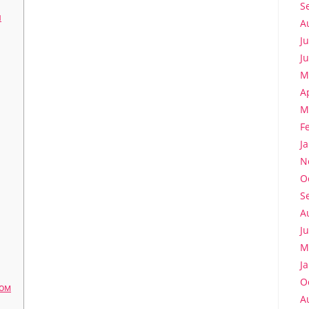
S
й
A
J
J
M
A
M
F
J
N
O
S
A
J
M
J
O
ом
A