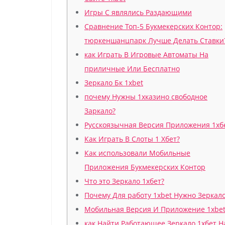
Игры С являлись Раздающими
Сравнение Топ-5 Букмекерских Контор:
тюркеншанцпарк Лучше Делать Ставки
как Играть В Игровые Автоматы На
приличные Или Бесплатно
Зеркало Бк 1xbet
почему Нужны 1xказино свободное
Заркало?
Русскоязычная Версия Приложения 1хб
Как Играть В Слоты 1 Хбет?
Как использовали Мобильные
Приложения Букмекерских Контор
Что это Зеркало 1хбет?
Почему Для работу 1xbet Нужно Зеркал
Мобильная Версия И Приложение 1xbe
как Найти Работающее Зеркало 1хбет Н