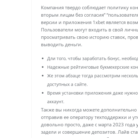
Компания твердо соблюдает политику ко
вторым лицам без согласия” “пользовате
версии и приложения 1xbet является во
Пользователи могут входить в свой личн
просматривать свою историю ставок, прове
выводить деньги.
Дли того, чтобы заработать бонус, необхо
Надежные рейтинговые букмекерские ко
Же этом абзаце тогда рассмотрим несколь
доступных а сайте.
Время установки приложения даже нужно б
аккаунт.
Также вы никогда можете дополнительно 
отправив ее оператору техподдержки и ут
довольно просто, даже с марта 2023 года 
задели и совершение депозитов. Лайв ст