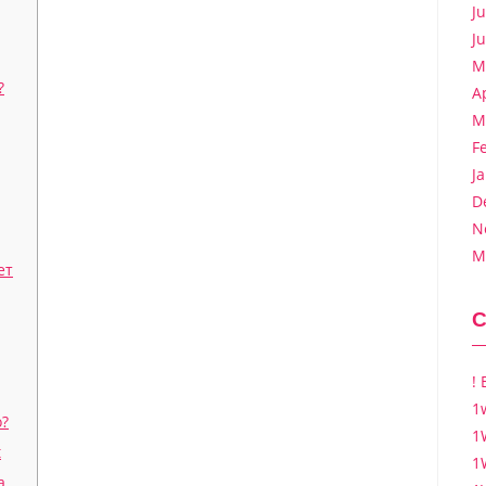
J
J
M
?
A
M
F
J
D
N
M
ет
C
!
1
о?
1
t
1
а