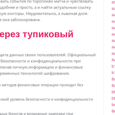
вать события по торопливо матча и чувствовать
a
удобнее и просто, а и найти актуальным ссылку
a
скую конторы. Неудивительно, а львиная доля
a
де она заблокирована.
a
av
Через тупиковый
av
av
a
a
ащита данных своих пользователей. Официальный
A
ь безопасности и конфиденциальности при
b
включая личную информацию и финансовые
b
временных технологий шифрования.
B
 методов финансовые операции проходит без
B
b
b
сокий уровень безопасности и конфиденциальности
b
B
рышу бонусов и возможные задержки при