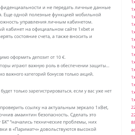
1
нфиденциальности и не передать личные данные
1
ля. Еще одной полезные функцией мобильной
1x
зможность управления личным кабинетом.
1
ый кабинет на официальном сайте 1xbet и
1
рять состояние счета, а также вносить и
1
1
1
димо оформить депозит от 10 €.
1
нторы играют важную роль в обеспечении защиты…
1
ко важного категорий бонусов только акций,
1
1
удет только зарегистрироваться, если у вас уже нет
1
1
проверить ссылку на актуальным зеркало 1xBet,
2
очнив амаинтин безопасность. Сделать это
2
у БК” “начались технические проблемы, них
8
авки в «Париматч» довольствуются высокой
a