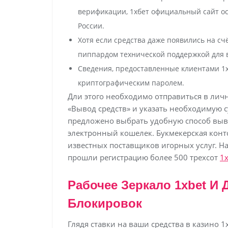
верификации, 1хбет официальный сайт ос
России.
Хотя если средства даже появились на счё
пиппардом технической поддержкой для 
Сведения, предоставленные клиентами 1
криптографическим паролем.
Дли этого необходимо отправиться в личн
«Вывод средств» и указать необходимую 
предложено выбрать удобную способ выво
электронный кошелек. Букмекерская конт
известных поставщиков игорных услуг. Н
прошли регистрацию более 500 трехсот
1x
Рабочее Зеркало 1xbet И
Блокировок
Глядя ставки на ваши средства в казино 1