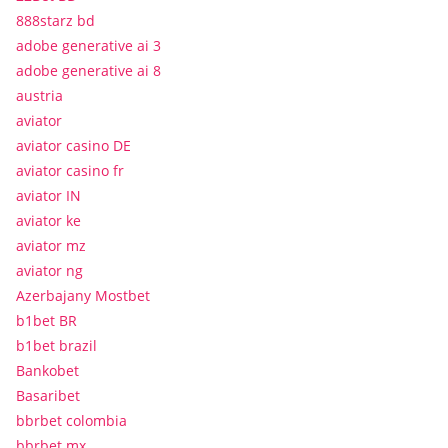
888starz bd
adobe generative ai 3
adobe generative ai 8
austria
aviator
aviator casino DE
aviator casino fr
aviator IN
aviator ke
aviator mz
aviator ng
Azerbajany Mostbet
b1bet BR
b1bet brazil
Bankobet
Basaribet
bbrbet colombia
bbrbet mx