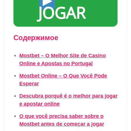
JOGAR
Содержимое
Mostbet – O Melhor Site de Casino
Online e Apostas no Portugal
Mostbet Online – O Que Você Pode
Esperar
Descubra porquê é o melhor para jogar
e apostar online
O que você precisa saber sobre o
Mostbet antes de começar a jogar