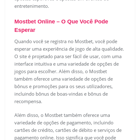
entretenimento.
Mostbet Online – O Que Você Pode
Esperar
Quando você se registra no Mostbet, você pode
esperar uma experiência de jogo de alta qualidade.
O site é projetado para ser fácil de usar, com uma
interface intuitiva e uma variedade de opções de
jogos para escolher. Além disso, o Mostbet
também oferece uma variedade de opções de
bônus e promoções para os seus utilizadores,
incluindo bônus de boas-vindas e bônus de
recompensa.
Além disso, o Mostbet também oferece uma
variedade de opções de pagamento, incluindo
cartões de crédito, cartões de débito e serviços de
pagamento online. Isso significa que você pode