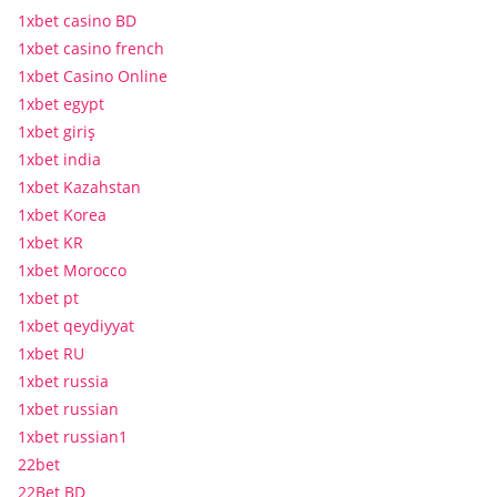
1xbet casino BD
1xbet casino french
1xbet Casino Online
1xbet egypt
1xbet giriş
1xbet india
1xbet Kazahstan
1xbet Korea
1xbet KR
1xbet Morocco
1xbet pt
1xbet qeydiyyat
1xbet RU
1xbet russia
1xbet russian
1xbet russian1
22bet
22Bet BD