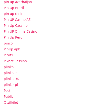
pin up azerbaijan
Pin Up Brazil
pin up casino
Pin UP Casino AZ
Pin Up Cassino
Pin UP Online Casino
Pin Up Peru
pinco
PinUp apk
Pirots SE
Pixbet Cassino
plinko
plinko in
plinko UK
plinko_pl
Post
Public
Qizilbilet