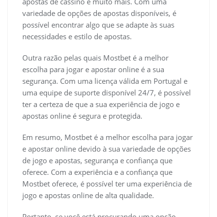
apostas de cassino e muito mais. Com uma
variedade de opções de apostas disponíveis, é
possível encontrar algo que se adapte às suas
necessidades e estilo de apostas.
Outra razão pelas quais Mostbet é a melhor
escolha para jogar e apostar online é a sua
segurança. Com uma licença válida em Portugal e
uma equipe de suporte disponível 24/7, é possível
ter a certeza de que a sua experiência de jogo e
apostas online é segura e protegida.
Em resumo, Mostbet é a melhor escolha para jogar
e apostar online devido à sua variedade de opções
de jogo e apostas, segurança e confiança que
oferece. Com a experiência e a confiança que
Mostbet oferece, é possível ter uma experiência de
jogo e apostas online de alta qualidade.
Portanto, se você está procurando uma opção