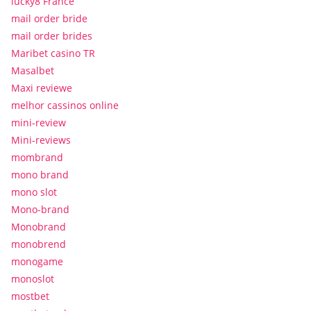
lucky8 France
mail order bride
mail order brides
Maribet casino TR
Masalbet
Maxi reviewe
melhor cassinos online
mini-review
Mini-reviews
mombrand
mono brand
mono slot
Mono-brand
Monobrand
monobrend
monogame
monoslot
mostbet