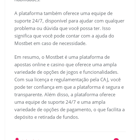
A plataforma também oferece uma equipe de
suporte 24/7, disponível para ajudar com qualquer
problema ou dúvida que você possa ter. Isso
significa que você pode contar com a ajuda do
Mostbet em caso de necessidade.
Em resumo, o Mostbet é uma plataforma de
apostas online e casino que oferece uma ampla
variedade de opções de jogos e funcionalidades.
Com sua licença e regulamentação pela CAJ, você
pode ter confiança em que a plataforma é segura e
transparente. Além disso, a plataforma oferece
uma equipe de suporte 24/7 e uma ampla
variedade de opções de pagamento, o que facilita a
depósito e retirada de fundos.