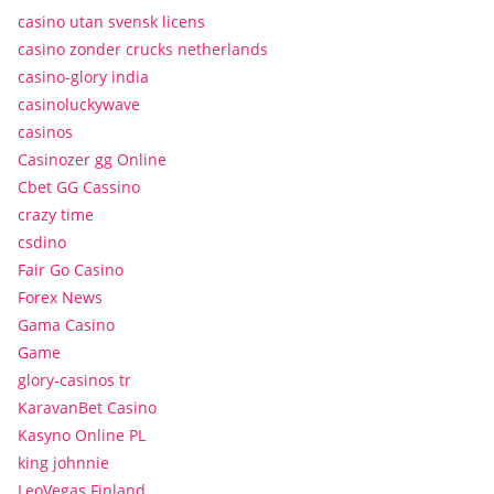
casino utan svensk licens
casino zonder crucks netherlands
casino-glory india
casinoluckywave
casinos
Casinozer gg Online
Cbet GG Cassino
crazy time
csdino
Fair Go Casino
Forex News
Gama Casino
Game
glory-casinos tr
KaravanBet Casino
Kasyno Online PL
king johnnie
LeoVegas Finland