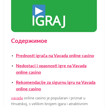
IGRAJ
Содержимое
Prednosti igrača na Vavada online casino
Nedostaci i opasnosti igre na Vavada
online casino
Rekomendacije za sigurnu igru na Vavada
online casino
vavada
online casino je popularan i priznat u
Hrvatskoj, s velikim brojem igara i atraktivnim