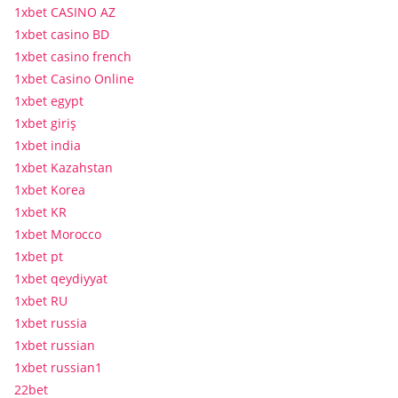
1xbet CASINO AZ
1xbet casino BD
1xbet casino french
1xbet Casino Online
1xbet egypt
1xbet giriş
1xbet india
1xbet Kazahstan
1xbet Korea
1xbet KR
1xbet Morocco
1xbet pt
1xbet qeydiyyat
1xbet RU
1xbet russia
1xbet russian
1xbet russian1
22bet