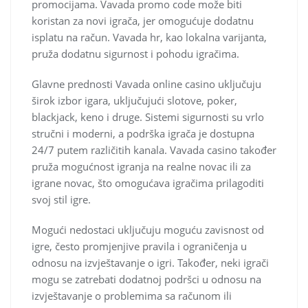
promocijama. Vavada promo code može biti
koristan za novi igrača, jer omogućuje dodatnu
isplatu na račun. Vavada hr, kao lokalna varijanta,
pruža dodatnu sigurnost i pohodu igračima.
Glavne prednosti Vavada online casino uključuju
širok izbor igara, uključujući slotove, poker,
blackjack, keno i druge. Sistemi sigurnosti su vrlo
stručni i moderni, a podrška igrača je dostupna
24/7 putem različitih kanala. Vavada casino također
pruža mogućnost igranja na realne novac ili za
igrane novac, što omogućava igračima prilagoditi
svoj stil igre.
Mogući nedostaci uključuju moguću zavisnost od
igre, često promjenjive pravila i ograničenja u
odnosu na izvještavanje o igri. Također, neki igrači
mogu se zatrebati dodatnoj podršci u odnosu na
izvještavanje o problemima sa računom ili