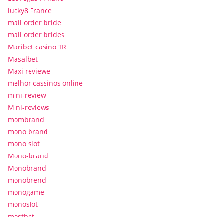
lucky8 France
mail order bride
mail order brides
Maribet casino TR
Masalbet
Maxi reviewe
melhor cassinos online
mini-review
Mini-reviews
mombrand
mono brand
mono slot
Mono-brand
Monobrand
monobrend
monogame
monoslot
mostbet