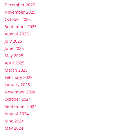
December 2025
November 2025
October 2025
September 2025
August 2025
July 2025
June 2025
May 2025
April 2025
March 2025
February 2025
January 2025
November 2024
October 2024
September 2024
August 2024
June 2024
May 2024