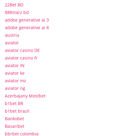
22Bet BD
888starz bd
adobe generative ai 3
adobe generative ai 8
austria
aviator
aviator casino DE
aviator casino fr
aviator IN
aviator ke
aviator mz
aviator ng
Azerbajany Mostbet
b1bet BR
b1bet brazil
Bankobet
Basaribet
bbrbet colombia