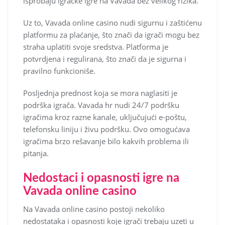
isprobaju igračke igre na Vavada bez velikog rizika.
Uz to, Vavada online casino nudi sigurnu i zaštićenu
platformu za plaćanje, što znači da igrači mogu bez
straha uplatiti svoje sredstva. Platforma je
potvrdjena i regulirana, što znači da je sigurna i
pravilno funkcioniše.
Posljednja prednost koja se mora naglasiti je
podrška igrača. Vavada hr nudi 24/7 podršku
igračima kroz razne kanale, uključujući e-poštu,
telefonsku liniju i živu podršku. Ovo omogućava
igračima brzo rešavanje bilo kakvih problema ili
pitanja.
Nedostaci i opasnosti igre na
Vavada online casino
Na Vavada online casino postoji nekoliko
nedostataka i opasnosti koje igrači trebaju uzeti u