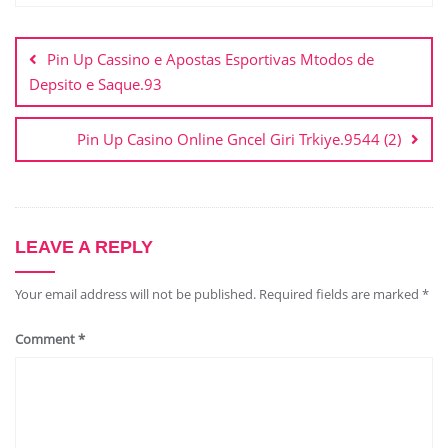
Pin Up Cassino e Apostas Esportivas Mtodos de
Depsito e Saque.93
Pin Up Casino Online Gncel Giri Trkiye.9544 (2)
LEAVE A REPLY
Your email address will not be published.
Required fields are marked
*
Comment
*