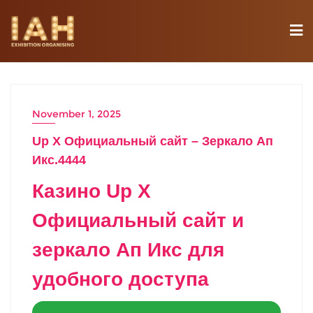
November 1, 2025
Up X Официальный сайт – Зеркало Ап
Икс.4444
Казино Up X
Официальный сайт и
зеркало Ап Икс для
удобного доступа