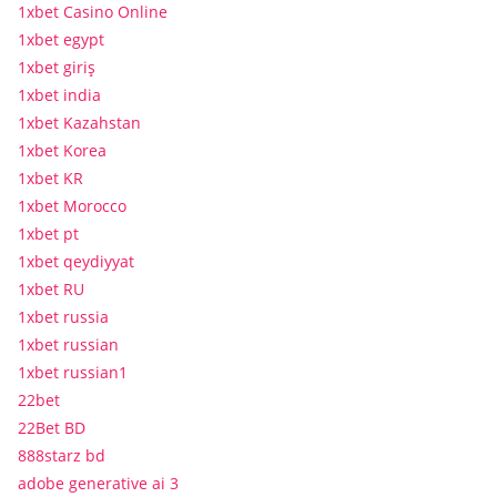
1xbet Casino Online
1xbet egypt
1xbet giriş
1xbet india
1xbet Kazahstan
1xbet Korea
1xbet KR
1xbet Morocco
1xbet pt
1xbet qeydiyyat
1xbet RU
1xbet russia
1xbet russian
1xbet russian1
22bet
22Bet BD
888starz bd
adobe generative ai 3