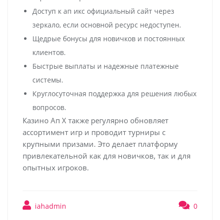
Доступ к ап икс официальный сайт через
зеркало, если основной ресурс недоступен.
Щедрые бонусы для новичков и постоянных
клиентов.
Быстрые выплаты и надежные платежные
системы.
Круглосуточная поддержка для решения любых
вопросов.
Казино Ап Х также регулярно обновляет
ассортимент игр и проводит турниры с
крупными призами. Это делает платформу
привлекательной как для новичков, так и для
опытных игроков.
iahadmin
0