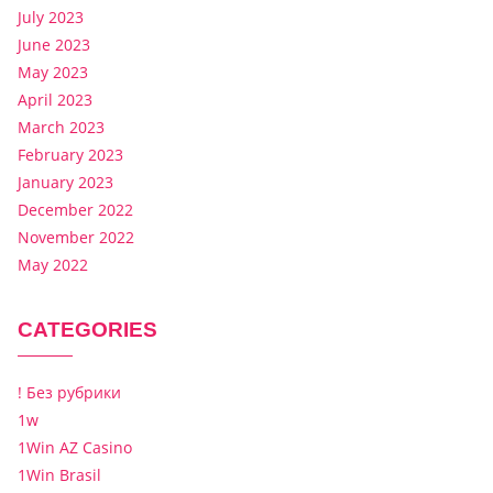
July 2023
June 2023
May 2023
April 2023
March 2023
February 2023
January 2023
December 2022
November 2022
May 2022
CATEGORIES
! Без рубрики
1w
1Win AZ Casino
1Win Brasil