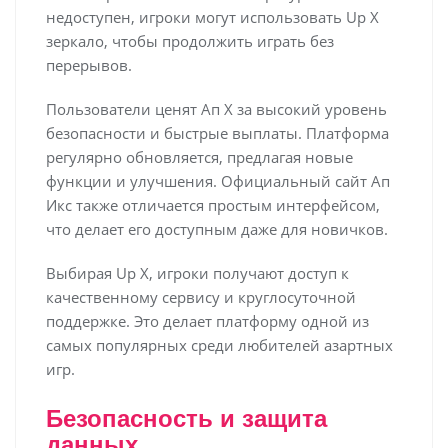
недоступен, игроки могут использовать Up X
зеркало, чтобы продолжить играть без
перерывов.
Пользователи ценят Ап Х за высокий уровень
безопасности и быстрые выплаты. Платформа
регулярно обновляется, предлагая новые
функции и улучшения. Официальный сайт Ап
Икс также отличается простым интерфейсом,
что делает его доступным даже для новичков.
Выбирая Up X, игроки получают доступ к
качественному сервису и круглосуточной
поддержке. Это делает платформу одной из
самых популярных среди любителей азартных
игр.
Безопасность и защита
данных