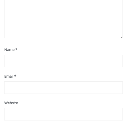
Name
*
Email
*
Website