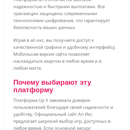
надежностью и быстрыми выплатами. Все
транзакции защищены современными
технологиями шифрования, что гарантирует
безопасность ваших данных.
Играя в ап икс, вы получаете доступ к
качественной графике и удобному интерфейсу.
Мобильная версия сайта позволяет
наслаждаться азартом в любое время и в
любом месте.
Почему выбирают эту
платформу
Платформа Up X завоевала доверие
пользователей благодаря своей надежности и
удобству. Официальный сайт Ап Икс
предлагает широкий выбор игр, доступных в
любое время. Если основной ресурс