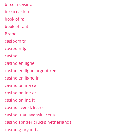
bitcoin casino
bizzo casino
book of ra
book of ra it
Brand
casibom tr
casibom-tg
casino
casino en ligne
casino en ligne argent reel
casino en ligne fr
casino onlina ca
casino online ar
casinò online it
casino svensk licens
casino utan svensk licens
casino zonder crucks netherlands
casino-glory india