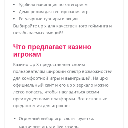
Удобная навигация по категориям.
Демо-режим для тестирования игр.
Регулярные турниры и акции.
Выбирайте up x для качественного гейминга и
незабываемых эмоций!
Что предлагает казино
игрокам
Казино Up X предоставляет своим
пользователям широкий спектр возможностей
для комфортной игры и выигрышей. На up-x
официальный сайт и его up x зеркало можно
легко попасть, чтобы насладиться всеми
преимуществами платформы. Вот основные
предложения для игроков:
Огромный выбор игр: слоты, рулетки,
карточные игры и live-казино.