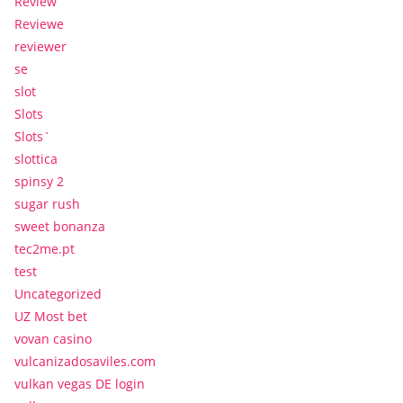
Review
Reviewe
reviewer
se
slot
Slots
Slots`
slottica
spinsy 2
sugar rush
sweet bonanza
tec2me.pt
test
Uncategorized
UZ Most bet
vovan casino
vulcanizadosaviles.com
vulkan vegas DE login