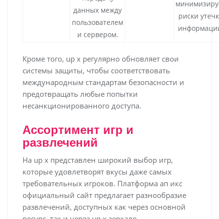
минимизиру
данных между
риски утеч
пользователем
информаци
и сервером.
Кроме того, up x регулярно обновляет свои
системы защиты, чтобы соответствовать
международным стандартам безопасности и
предотвращать любые попытки
несанкционированного доступа.
Ассортимент игр и
развлечений
На up x представлен широкий выбор игр,
которые удовлетворят вкусы даже самых
требовательных игроков. Платформа ап икс
официальный сайт предлагает разнообразие
развлечений, доступных как через основной
ресурс, так и через up x зеркало.