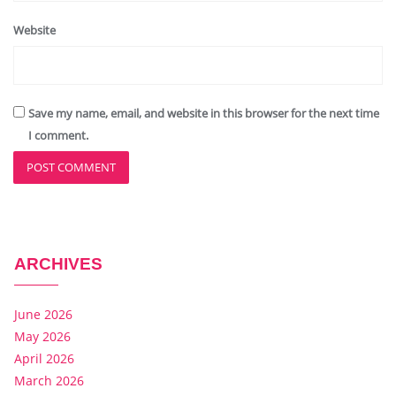
Website
Save my name, email, and website in this browser for the next time
I comment.
ARCHIVES
June 2026
May 2026
April 2026
March 2026