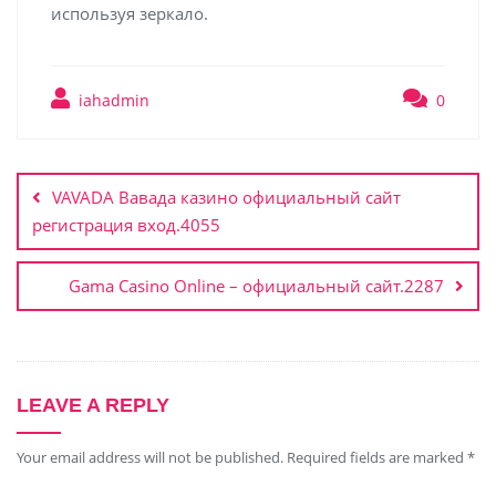
используя зеркало.
iahadmin
0
VAVADA Вавада казино официальный сайт
регистрация вход.4055
Gama Casino Online – официальный сайт.2287
LEAVE A REPLY
Your email address will not be published.
Required fields are marked
*