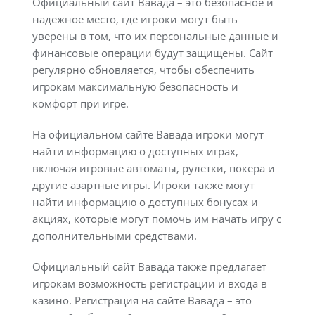
Официальный сайт Вавада – это безопасное и
надежное место, где игроки могут быть
уверены в том, что их персональные данные и
финансовые операции будут защищены. Сайт
регулярно обновляется, чтобы обеспечить
игрокам максимальную безопасность и
комфорт при игре.
На официальном сайте Вавада игроки могут
найти информацию о доступных играх,
включая игровые автоматы, рулетки, покера и
другие азартные игры. Игроки также могут
найти информацию о доступных бонусах и
акциях, которые могут помочь им начать игру с
дополнительными средствами.
Официальный сайт Вавада также предлагает
игрокам возможность регистрации и входа в
казино. Регистрация на сайте Вавада – это