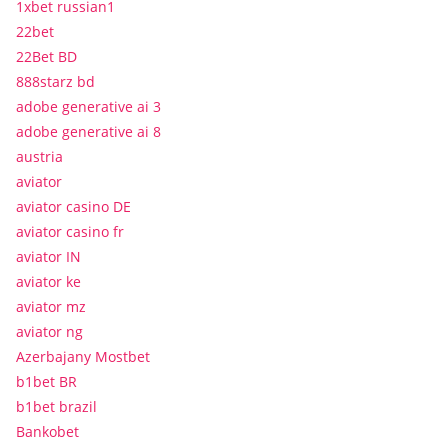
1xbet russian1
22bet
22Bet BD
888starz bd
adobe generative ai 3
adobe generative ai 8
austria
aviator
aviator casino DE
aviator casino fr
aviator IN
aviator ke
aviator mz
aviator ng
Azerbajany Mostbet
b1bet BR
b1bet brazil
Bankobet