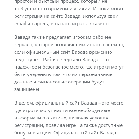
простой и быстрый процесс, который не
требует много времени и усилий. Игроки могут
регистрация на сайте Вавада, используя свои
email и пароль, и начать играть в казино.
Вавада также предлагает игрокам рабочее
зеркало, которое позволяет им играть в казино,
если официальный сайт Вавада временно
недоступен. Рабочее зеркало Вавада – это
надежное и безопасное место, где игроки могут
быть уверены в том, что их персональные
данные и финансовые операции будут
защищены.
В целом, официальный сайт Вавада – это место,
где игроки могут найти все необходимые
информацию о казино, включая условия
регистрации, правила игры, а также доступные
бонусы и акции. Официальный сайт Вавада –