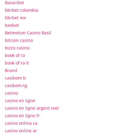
Basaribet
bbrbet colombia
bbrbet mx
beebet
Betmotion Casino Basil
bitcoin casino
bizzo casino
book of ra
book of ra it
Brand
casibom tr
casibom-tg
casino
casino en ligne
casino en ligne argent reel
casino en ligne fr
casino onlina ca
casino online ar