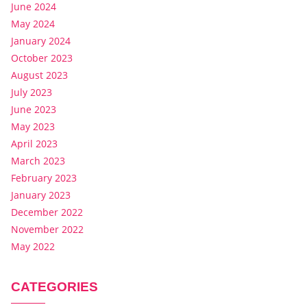
June 2024
May 2024
January 2024
October 2023
August 2023
July 2023
June 2023
May 2023
April 2023
March 2023
February 2023
January 2023
December 2022
November 2022
May 2022
CATEGORIES