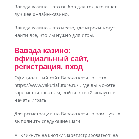
Вавада казино – это выбор для тех, кто ищет
лучшее онлайн-казино.
Вавада казино – это место, где игроки могут
найти все, что им нужно для игры.
Вавада казино:
официальный сайт,
регистрация, вход
Официальный сайт Вавада казино – это
https://www.yakutiafuture.ru/ , где вы можете
зарегистрироваться, войти в свой аккаунт и
начать играть.
Для регистрации на Вавада казино вам нужно
выполнить следующие шаги:
Кликнуть на кнопку “Зарегистрироваться” на