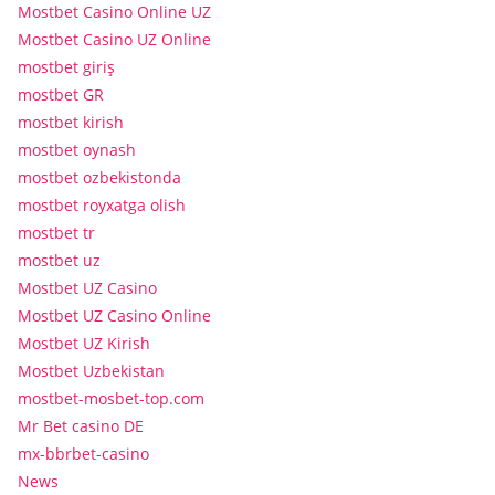
Mostbet Casino Online UZ
Mostbet Casino UZ Online
mostbet giriş
mostbet GR
mostbet kirish
mostbet oynash
mostbet ozbekistonda
mostbet royxatga olish
mostbet tr
mostbet uz
Mostbet UZ Casino
Mostbet UZ Casino Online
Mostbet UZ Kirish
Mostbet Uzbekistan
mostbet-mosbet-top.com
Mr Bet casino DE
mx-bbrbet-casino
News