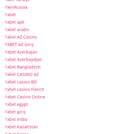
1winRussia
1xbet
1xbet apk
1xbet arabic
1xbet AZ Casino
1XBET AZ Giriş
1xbet Azerbajan
1xbet Azerbaydjan
1xbet Bangladesh
1xbet CASINO AZ
1xbet casino BD
1xbet casino french
1xbet Casino Online
1xbet egypt
1xbet giriş
1xbet india
1xbet Kazahstan