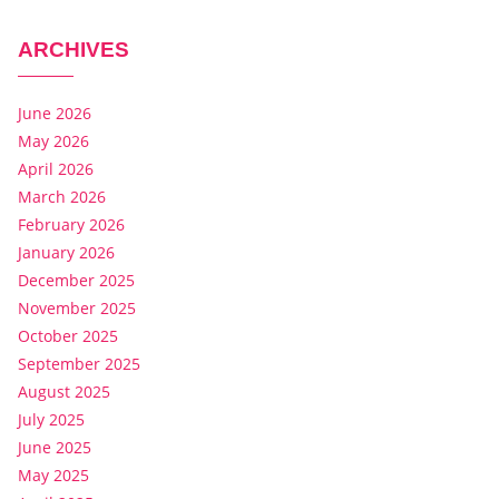
ARCHIVES
June 2026
May 2026
April 2026
March 2026
February 2026
January 2026
December 2025
November 2025
October 2025
September 2025
August 2025
July 2025
June 2025
May 2025