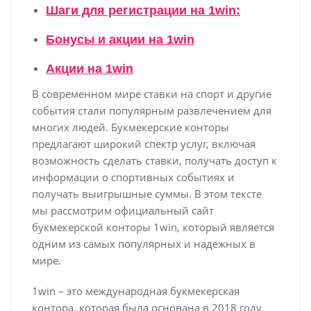
Шаги для регистрации на 1win:
Бонусы и акции на 1win
Акции на 1win
В современном мире ставки на спорт и другие
события стали популярным развлечением для
многих людей. Букмекерские конторы
предлагают широкий спектр услуг, включая
возможность сделать ставки, получать доступ к
информации о спортивных событиях и
получать выигрышные суммы. В этом тексте
мы рассмотрим официальный сайт
букмекерской конторы 1win, который является
одним из самых популярных и надежных в
мире.
1win – это международная букмекерская
контора, которая была основана в 2018 году.