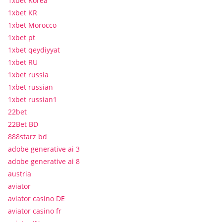
1xbet Korea
1xbet KR
1xbet Morocco
1xbet pt
1xbet qeydiyyat
1xbet RU
1xbet russia
1xbet russian
1xbet russian1
22bet
22Bet BD
888starz bd
adobe generative ai 3
adobe generative ai 8
austria
aviator
aviator casino DE
aviator casino fr