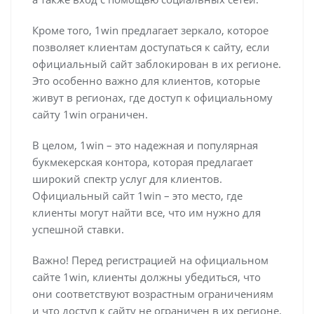
Кроме того, 1win предлагает зеркало, которое
позволяет клиентам доступаться к сайту, если
официальный сайт заблокирован в их регионе.
Это особенно важно для клиентов, которые
живут в регионах, где доступ к официальному
сайту 1win ограничен.
В целом, 1win – это надежная и популярная
букмекерская контора, которая предлагает
широкий спектр услуг для клиентов.
Официальный сайт 1win – это место, где
клиенты могут найти все, что им нужно для
успешной ставки.
Важно! Перед регистрацией на официальном
сайте 1win, клиенты должны убедиться, что
они соответствуют возрастным ограничениям
и что доступ к сайту не ограничен в их регионе.