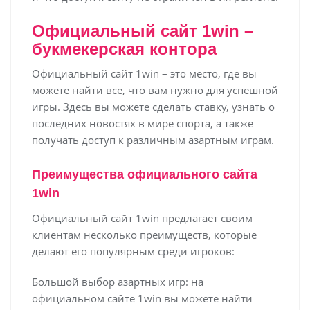
Официальный сайт 1win –
букмекерская контора
Официальный сайт 1win – это место, где вы
можете найти все, что вам нужно для успешной
игры. Здесь вы можете сделать ставку, узнать о
последних новостях в мире спорта, а также
получать доступ к различным азартным играм.
Преимущества официального сайта
1win
Официальный сайт 1win предлагает своим
клиентам несколько преимуществ, которые
делают его популярным среди игроков:
Большой выбор азартных игр: на
официальном сайте 1win вы можете найти