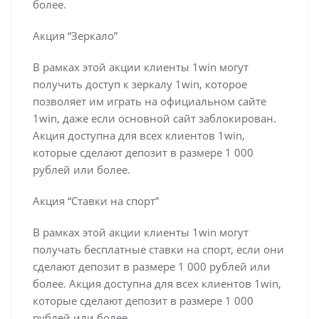
более.
Акция “Зеркало”
В рамках этой акции клиенты 1win могут
получить доступ к зеркалу 1win, которое
позволяет им играть на официальном сайте
1win, даже если основной сайт заблокирован.
Акция доступна для всех клиентов 1win,
которые сделают депозит в размере 1 000
рублей или более.
Акция “Ставки на спорт”
В рамках этой акции клиенты 1win могут
получать бесплатные ставки на спорт, если они
сделают депозит в размере 1 000 рублей или
более. Акция доступна для всех клиентов 1win,
которые сделают депозит в размере 1 000
рублей или более.