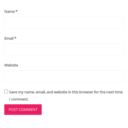
Name
*
Email
*
Website
Save my name, email, and website in this browser for the next time
I comment.