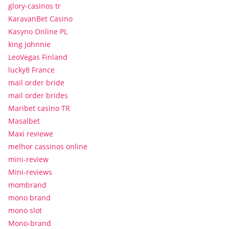
glory-casinos tr
KaravanBet Casino
Kasyno Online PL
king johnnie
LeoVegas Finland
lucky8 France
mail order bride
mail order brides
Maribet casino TR
Masalbet
Maxi reviewe
melhor cassinos online
mini-review
Mini-reviews
mombrand
mono brand
mono slot
Mono-brand