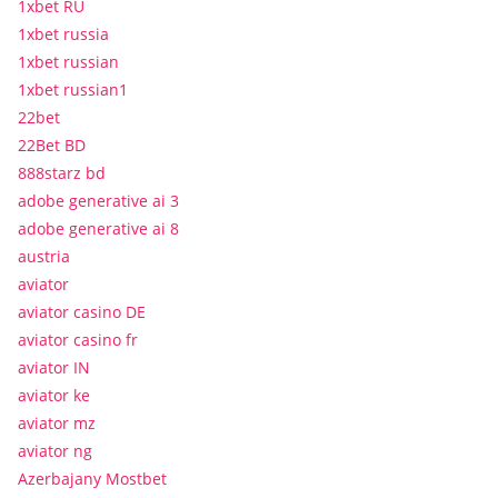
1xbet RU
1xbet russia
1xbet russian
1xbet russian1
22bet
22Bet BD
888starz bd
adobe generative ai 3
adobe generative ai 8
austria
aviator
aviator casino DE
aviator casino fr
aviator IN
aviator ke
aviator mz
aviator ng
Azerbajany Mostbet