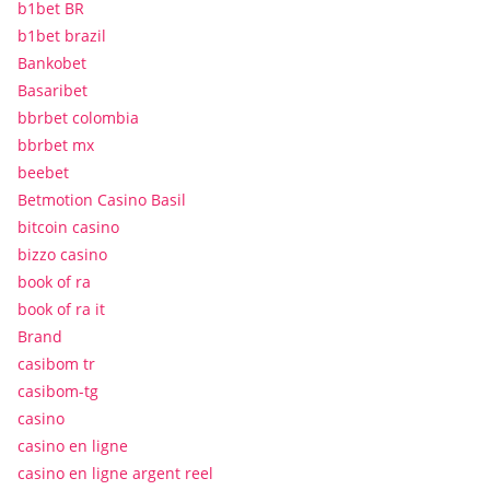
b1bet BR
b1bet brazil
Bankobet
Basaribet
bbrbet colombia
bbrbet mx
beebet
Betmotion Casino Basil
bitcoin casino
bizzo casino
book of ra
book of ra it
Brand
casibom tr
casibom-tg
casino
casino en ligne
casino en ligne argent reel