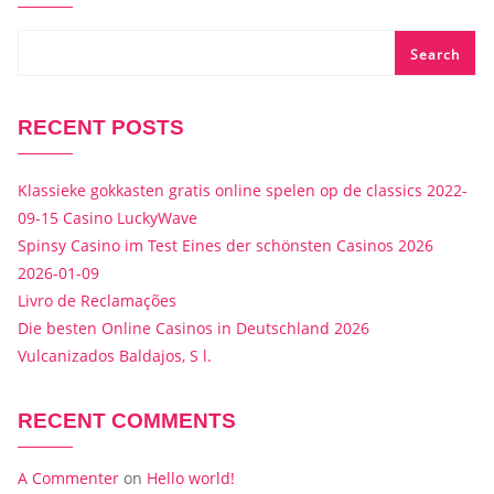
Search
RECENT POSTS
Klassieke gokkasten gratis online spelen op de classics 2022-
09-15 Casino LuckyWave
Spinsy Casino im Test Eines der schönsten Casinos 2026
2026-01-09
Livro de Reclamações
Die besten Online Casinos in Deutschland 2026
Vulcanizados Baldajos, S l.
RECENT COMMENTS
A Commenter
on
Hello world!