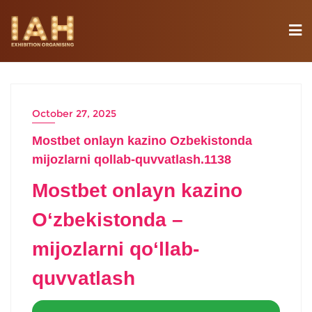
October 27, 2025
Mostbet onlayn kazino Ozbekistonda
mijozlarni qollab-quvvatlash.1138
Mostbet onlayn kazino
O‘zbekistonda –
mijozlarni qo‘llab-
quvvatlash