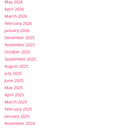
May 2026
April 2026
March 2026
February 2026
January 2026
December 2025
November 2025
October 2025
September 2025
August 2025
July 2025
June 2025
May 2025
April 2025
March 2025
February 2025
January 2025
November 2024