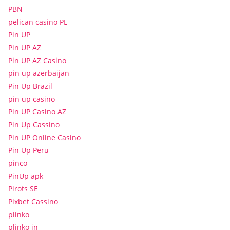
PBN
pelican casino PL
Pin UP
Pin UP AZ
Pin UP AZ Casino
pin up azerbaijan
Pin Up Brazil
pin up casino
Pin UP Casino AZ
Pin Up Cassino
Pin UP Online Casino
Pin Up Peru
pinco
PinUp apk
Pirots SE
Pixbet Cassino
plinko
plinko in