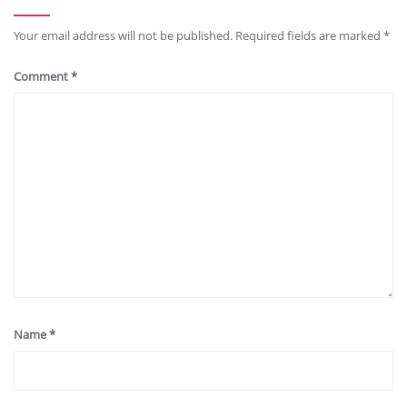
Your email address will not be published.
Required fields are marked
*
Comment
*
Name
*