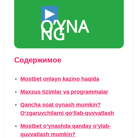
O’YNA
NG
Содержимое
Mostbet onlayn kazino haqida
Maxsus tizimlar va programmalar
Qancha soat oynash mumkin?
O‘zgaruvchilarni qo‘llab-quvvatlash
Mostbet o’ynashda qanday o’ylab-
quvvatlash mumkin?