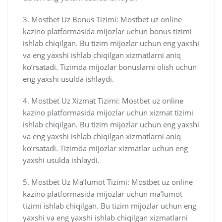
3. Mostbet Uz Bonus Tizimi: Mostbet uz online
kazino platformasida mijozlar uchun bonus tizimi
ishlab chiqilgan. Bu tizim mijozlar uchun eng yaxshi
va eng yaxshi ishlab chiqilgan xizmatlarni aniq
ko’rsatadi. Tizimda mijozlar bonuslarni olish uchun
eng yaxshi usulda ishlaydi.
4. Mostbet Uz Xizmat Tizimi: Mostbet uz online
kazino platformasida mijozlar uchun xizmat tizimi
ishlab chiqilgan. Bu tizim mijozlar uchun eng yaxshi
va eng yaxshi ishlab chiqilgan xizmatlarni aniq
ko’rsatadi. Tizimda mijozlar xizmatlar uchun eng
yaxshi usulda ishlaydi.
5. Mostbet Uz Ma’lumot Tizimi: Mostbet uz online
kazino platformasida mijozlar uchun ma’lumot
tizimi ishlab chiqilgan. Bu tizim mijozlar uchun eng
yaxshi va eng yaxshi ishlab chiqilgan xizmatlarni