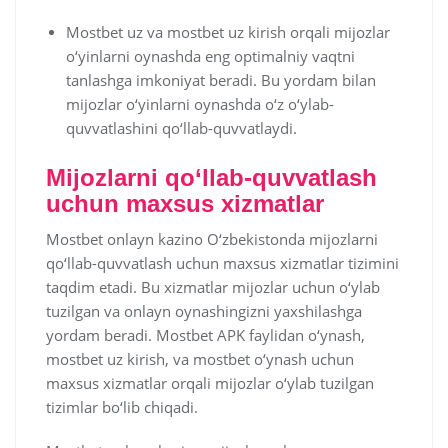
Mostbet uz va mostbet uz kirish orqali mijozlar
o‘yinlarni oynashda eng optimalniy vaqtni
tanlashga imkoniyat beradi. Bu yordam bilan
mijozlar o‘yinlarni oynashda o‘z o‘ylab-
quvvatlashini qo‘llab-quvvatlaydi.
Mijozlarni qo‘llab-quvvatlash
uchun maxsus xizmatlar
Mostbet onlayn kazino O‘zbekistonda mijozlarni
qo‘llab-quvvatlash uchun maxsus xizmatlar tizimini
taqdim etadi. Bu xizmatlar mijozlar uchun o‘ylab
tuzilgan va onlayn oynashingizni yaxshilashga
yordam beradi. Mostbet APK faylidan o‘ynash,
mostbet uz kirish, va mostbet o‘ynash uchun
maxsus xizmatlar orqali mijozlar o‘ylab tuzilgan
tizimlar bo‘lib chiqadi.