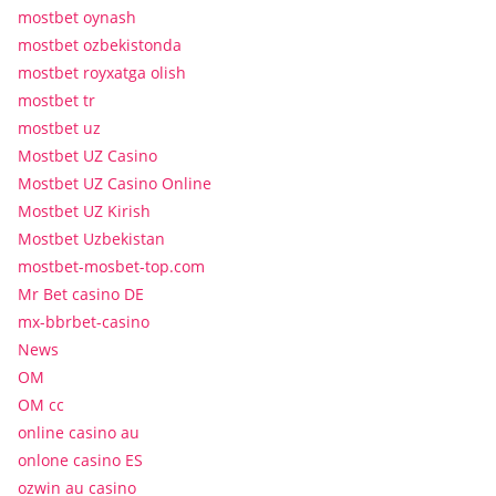
mostbet oynash
mostbet ozbekistonda
mostbet royxatga olish
mostbet tr
mostbet uz
Mostbet UZ Casino
Mostbet UZ Casino Online
Mostbet UZ Kirish
Mostbet Uzbekistan
mostbet-mosbet-top.com
Mr Bet casino DE
mx-bbrbet-casino
News
OM
OM cc
online casino au
onlone casino ES
ozwin au casino