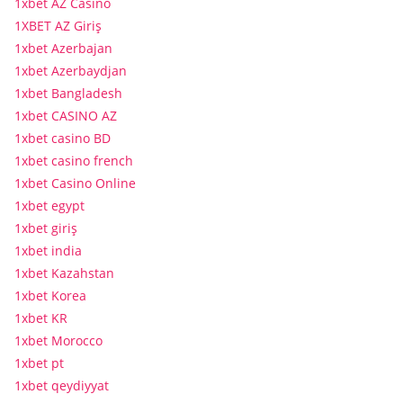
1xbet AZ Casino
1XBET AZ Giriş
1xbet Azerbajan
1xbet Azerbaydjan
1xbet Bangladesh
1xbet CASINO AZ
1xbet casino BD
1xbet casino french
1xbet Casino Online
1xbet egypt
1xbet giriş
1xbet india
1xbet Kazahstan
1xbet Korea
1xbet KR
1xbet Morocco
1xbet pt
1xbet qeydiyyat