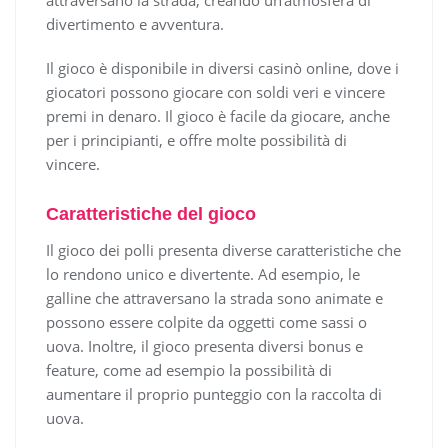
divertimento e avventura.
Il gioco è disponibile in diversi casinò online, dove i
giocatori possono giocare con soldi veri e vincere
premi in denaro. Il gioco è facile da giocare, anche
per i principianti, e offre molte possibilità di
vincere.
Caratteristiche del gioco
Il gioco dei polli presenta diverse caratteristiche che
lo rendono unico e divertente. Ad esempio, le
galline che attraversano la strada sono animate e
possono essere colpite da oggetti come sassi o
uova. Inoltre, il gioco presenta diversi bonus e
feature, come ad esempio la possibilità di
aumentare il proprio punteggio con la raccolta di
uova.