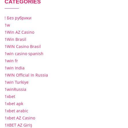
CATEGORIES
! Без рубрики
1w
1Win AZ Casino
1Win Brasil
1WIN Casino Brasil
1win casino spanish
1win fr
1win India
1WIN Official In Russia
1win Turkiye
1winRussia
1xbet
1xbet apk
1xbet arabic
1xbet AZ Casino
1XBET AZ Giriş