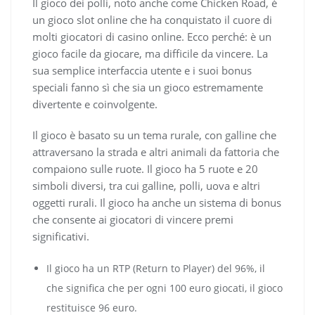
Il gioco dei polli, noto anche come Chicken Road, è
un gioco slot online che ha conquistato il cuore di
molti giocatori di casino online. Ecco perché: è un
gioco facile da giocare, ma difficile da vincere. La
sua semplice interfaccia utente e i suoi bonus
speciali fanno sì che sia un gioco estremamente
divertente e coinvolgente.
Il gioco è basato su un tema rurale, con galline che
attraversano la strada e altri animali da fattoria che
compaiono sulle ruote. Il gioco ha 5 ruote e 20
simboli diversi, tra cui galline, polli, uova e altri
oggetti rurali. Il gioco ha anche un sistema di bonus
che consente ai giocatori di vincere premi
significativi.
Il gioco ha un RTP (Return to Player) del 96%, il
che significa che per ogni 100 euro giocati, il gioco
restituisce 96 euro.