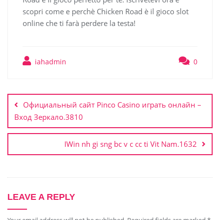
scopri come e perchè Chicken Road è il gioco slot
online che ti farà perdere la testa!
iahadmin
0
Официальный сайт Pinco Casino играть онлайн –
Вход Зеркало.3810
IWin nh gi sng bc v c cc ti Vit Nam.1632
LEAVE A REPLY
Your email address will not be published.
Required fields are marked
*