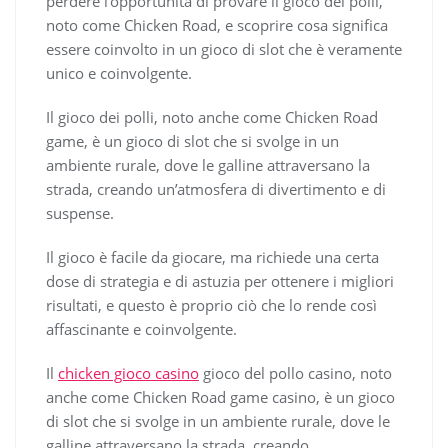
perdere l’opportunità di provare il gioco dei polli,
noto come Chicken Road, e scoprire cosa significa
essere coinvolto in un gioco di slot che è veramente
unico e coinvolgente.
Il gioco dei polli, noto anche come Chicken Road
game, è un gioco di slot che si svolge in un
ambiente rurale, dove le galline attraversano la
strada, creando un’atmosfera di divertimento e di
suspense.
Il gioco è facile da giocare, ma richiede una certa
dose di strategia e di astuzia per ottenere i migliori
risultati, e questo è proprio ciò che lo rende così
affascinante e coinvolgente.
Il
chicken gioco casino
gioco del pollo casino, noto
anche come Chicken Road game casino, è un gioco
di slot che si svolge in un ambiente rurale, dove le
galline attraversano la strada, creando