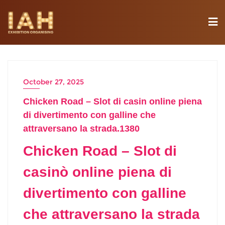
October 27, 2025
Chicken Road – Slot di casin online piena
di divertimento con galline che
attraversano la strada.1380
Chicken Road – Slot di
casinò online piena di
divertimento con galline
che attraversano la strada