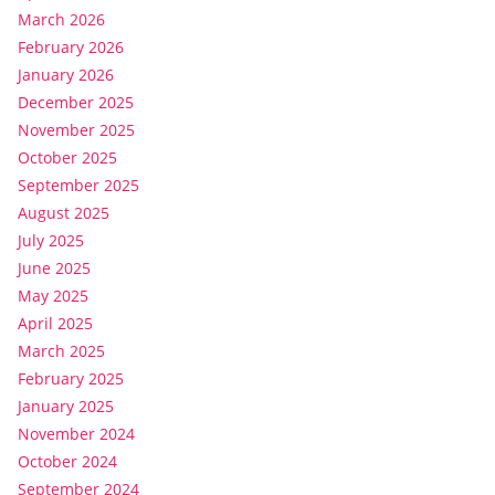
March 2026
February 2026
January 2026
December 2025
November 2025
October 2025
September 2025
August 2025
July 2025
June 2025
May 2025
April 2025
March 2025
February 2025
January 2025
November 2024
October 2024
September 2024