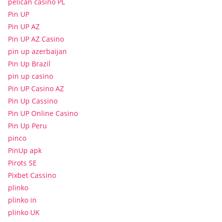
pelican casino PL
Pin UP
Pin UP AZ
Pin UP AZ Casino
pin up azerbaijan
Pin Up Brazil
pin up casino
Pin UP Casino AZ
Pin Up Cassino
Pin UP Online Casino
Pin Up Peru
pinco
PinUp apk
Pirots SE
Pixbet Cassino
plinko
plinko in
plinko UK