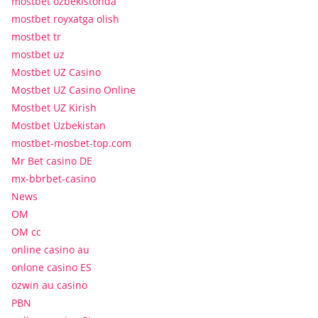
mostbet ozbekistonda
mostbet royxatga olish
mostbet tr
mostbet uz
Mostbet UZ Casino
Mostbet UZ Casino Online
Mostbet UZ Kirish
Mostbet Uzbekistan
mostbet-mosbet-top.com
Mr Bet casino DE
mx-bbrbet-casino
News
OM
OM cc
online casino au
onlone casino ES
ozwin au casino
PBN