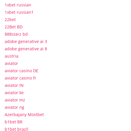
1xbet russian
1xbet russian1
22bet
22Bet BD
888starz bd
adobe generative ai 3
adobe generative ai 8
austria
aviator
aviator casino DE
aviator casino fr
aviator IN
aviator ke
aviator mz
aviator ng
Azerbajany Mostbet
b1bet BR
b1bet brazil