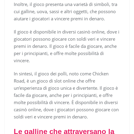
Inoltre, il gioco presenta una varietà di simboli, tra
cui galline, uova, sassi e altri oggetti, che possono
aiutare i giocatori a vincere premi in denaro.
Il gioco è disponibile in diversi casinò online, dove i
giocatori possono giocare con soldi veri e vincere
premi in denaro. Il gioco è facile da giocare, anche
per i principianti, e offre molte possibilità di
vincere.
In sintesi, il gioco dei polli, noto come Chicken
Road, è un gioco di slot online che offre
un’esperienza di gioco unica e divertente. Il gioco è
facile da giocare, anche per i principianti, e offre
molte possibilità di vincere. È disponibile in diversi
casinò online, dove i giocatori possono giocare con
soldi veri e vincere premi in denaro.
Le galline che attraversano la