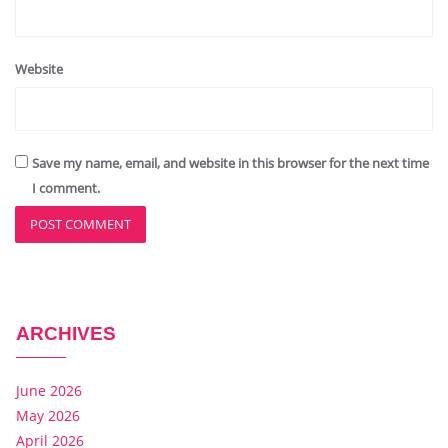
Website
Save my name, email, and website in this browser for the next time
I comment.
ARCHIVES
June 2026
May 2026
April 2026