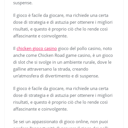
suspense.
Il gioco è facile da giocare, ma richiede una certa
dose di strategia e di astuzia per ottenere i migliori
risultati, e questo è proprio ciò che lo rende così
affascinante e coinvolgente.
Il
chicken gioco casino
gioco del pollo casino, noto
anche come Chicken Road game casino, è un gioco
di slot che si svolge in un ambiente rurale, dove le
galline attraversano la strada, creando
un’atmosfera di divertimento e di suspense.
Il gioco è facile da giocare, ma richiede una certa
dose di strategia e di astuzia per ottenere i migliori
risultati, e questo è proprio ciò che lo rende così
affascinante e coinvolgente.
Se sei un appassionato di gioco online, non puoi