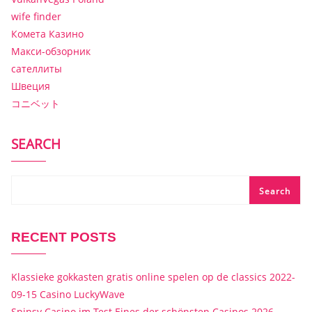
wife finder
Комета Казино
Макси-обзорник
сателлиты
Швеция
コニベット
SEARCH
Search
RECENT POSTS
Klassieke gokkasten gratis online spelen op de classics 2022-
09-15 Casino LuckyWave
Spinsy Casino im Test Eines der schönsten Casinos 2026