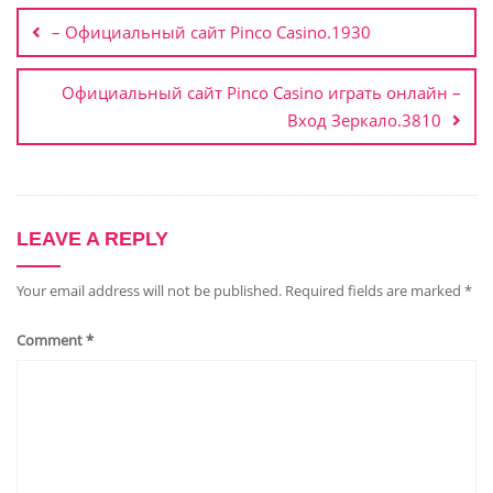
– Официальный сайт Pinco Casino.1930
Официальный сайт Pinco Casino играть онлайн –
Вход Зеркало.3810
LEAVE A REPLY
Your email address will not be published.
Required fields are marked
*
Comment
*