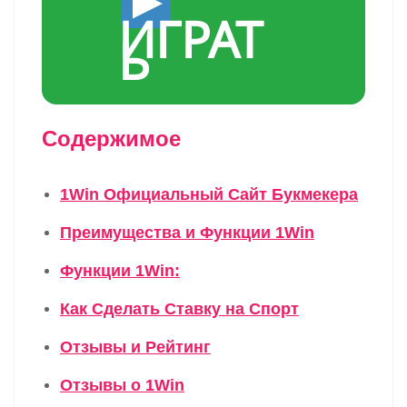
ИГРАТ
Ь
Содержимое
1Win Официальный Сайт Букмекера
Преимущества и Функции 1Win
Функции 1Win:
Как Сделать Ставку на Спорт
Отзывы и Рейтинг
Отзывы о 1Win