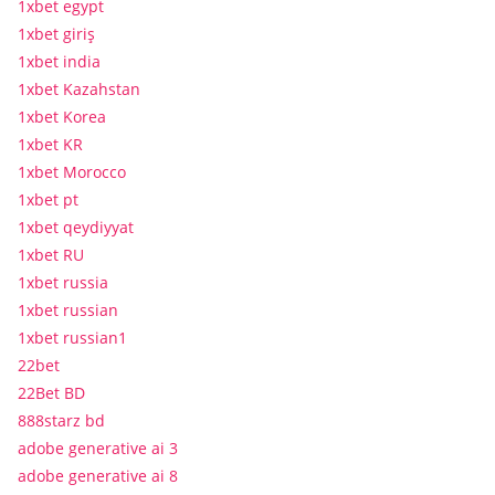
1xbet egypt
1xbet giriş
1xbet india
1xbet Kazahstan
1xbet Korea
1xbet KR
1xbet Morocco
1xbet pt
1xbet qeydiyyat
1xbet RU
1xbet russia
1xbet russian
1xbet russian1
22bet
22Bet BD
888starz bd
adobe generative ai 3
adobe generative ai 8