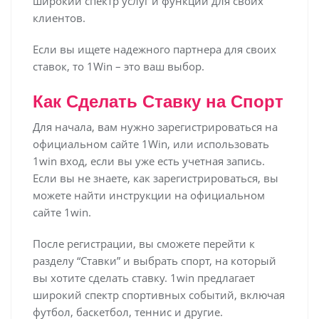
широкий спектр услуг и функций для своих
клиентов.
Если вы ищете надежного партнера для своих
ставок, то 1Win – это ваш выбор.
Как Сделать Ставку на Спорт
Для начала, вам нужно зарегистрироваться на
официальном сайте 1Win, или использовать
1win вход, если вы уже есть учетная запись.
Если вы не знаете, как зарегистрироваться, вы
можете найти инструкции на официальном
сайте 1win.
После регистрации, вы сможете перейти к
разделу “Ставки” и выбрать спорт, на который
вы хотите сделать ставку. 1win предлагает
широкий спектр спортивных событий, включая
футбол, баскетбол, теннис и другие.