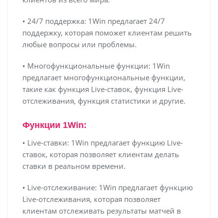
• 24/7 поддержка: 1Win предлагает 24/7
поддержку, которая поможет клиентам решить
любые вопросы или проблемы.
• Многофункциональные функции: 1Win
предлагает многофункциональные функции,
такие как функция Live-ставок, функция Live-
отслеживания, функция статистики и другие.
Функции 1Win:
• Live-ставки: 1Win предлагает функцию Live-
ставок, которая позволяет клиентам делать
ставки в реальном времени.
• Live-отслеживание: 1Win предлагает функцию
Live-отслеживания, которая позволяет
клиентам отслеживать результаты матчей в