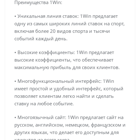
Преимущества 1Win:
• Уникальная линия ставок: 1Win предлагает
одну из самых широких линий ставок на спорт,
включая более 20 видов спорта и тысячи
событий каждый день.
• Высокие коэффициенты: 1Win предлагает
высокие коэффициенты, что обеспечивает
максимальную прибыль для своих клиентов.
• Многофункциональный интерфейс: 1Win
имеет простой и удобный интерфейс, который
позволяет клиентам легко найти и сделать
ставку на любое событие.
• Многоязычный сайт: 1Win предлагает сайт на
русском, английском, немецком, французском и
других языках, что делает его доступным для
клиентов из всего мира.