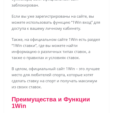
заблокирован.
Если вы уже зарегистрированы на сайте, вы
можете использовать функцию “1Win вход” для
доступа к вашему личному кабинету.
Также, на официальном сайте 1Win есть раздел
“1Win ставки”, где вы можете найти
информацию о различных типах ставок, а
также о правилах и условиях ставок.
В целом, официальный сайт 1Win – это лучшее
место для любителей спорта, которые хотят
сделать ставку на спорт и получать максимум
из своих ставок.
Преимущества и Функции
1Win