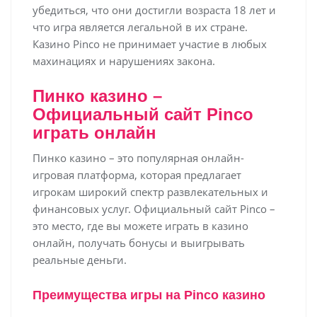
убедиться, что они достигли возраста 18 лет и
что игра является легальной в их стране.
Казино Pinco не принимает участие в любых
махинациях и нарушениях закона.
Пинко казино –
Официальный сайт Pinco
играть онлайн
Пинко казино – это популярная онлайн-
игровая платформа, которая предлагает
игрокам широкий спектр развлекательных и
финансовых услуг. Официальный сайт Pinco –
это место, где вы можете играть в казино
онлайн, получать бонусы и выигрывать
реальные деньги.
Преимущества игры на Pinco казино