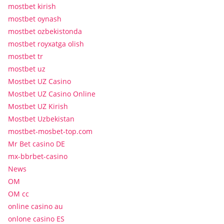
mostbet kirish
mostbet oynash
mostbet ozbekistonda
mostbet royxatga olish
mostbet tr
mostbet uz
Mostbet UZ Casino
Mostbet UZ Casino Online
Mostbet UZ Kirish
Mostbet Uzbekistan
mostbet-mosbet-top.com
Mr Bet casino DE
mx-bbrbet-casino
News
OM
OM cc
online casino au
onlone casino ES