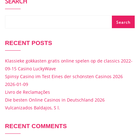
SEARCH
Search
RECENT POSTS
Klassieke gokkasten gratis online spelen op de classics 2022-
09-15 Casino LuckyWave
Spinsy Casino im Test Eines der schönsten Casinos 2026
2026-01-09
Livro de Reclamações
Die besten Online Casinos in Deutschland 2026
Vulcanizados Baldajos, S l.
RECENT COMMENTS