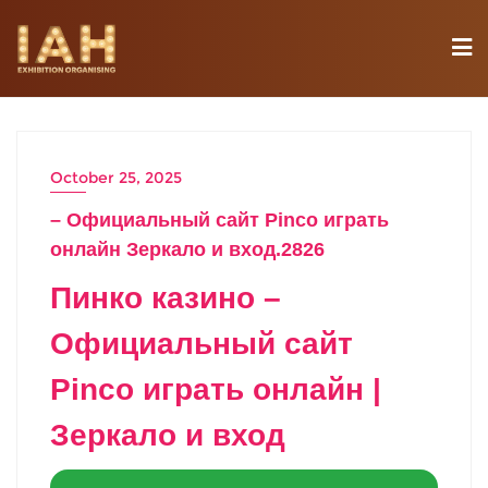
October 25, 2025
– Официальный сайт Pinco играть
онлайн Зеркало и вход.2826
Пинко казино –
Официальный сайт
Pinco играть онлайн |
Зеркало и вход