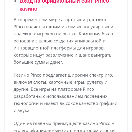
Вход на официальный сайт Pinco
казино
В современном мире азартных игр, казино
Pinco является одним из самых популярных и
надежных игроков на рынке. Компания была
основана с целью создания уникальной и
инновационной платформы для игроков,
которые ищут развлечение и шанс выиграть
большие суммы денег.
Казино Pinco предлагает широкий спектр игр,
включая слоты, карточные игры, рулетку и
другие. Все игры на платформе Pinco
разработаны с использованием последних
технологий и имеют высокое качество графики
и звука.
Один из главных преимуществ казино Pinco –
это его официальный сайт, на котором игроки