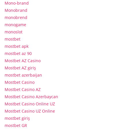
Mono-brand
Monobrand
monobrend
monogame
monoslot
mostbet
mostbet apk
mostbet az 90
Mostbet AZ Casino
Mostbet AZ giriş
mostbet azerbaijan
Mostbet Casino
Mostbet Casino AZ
Mostbet Casino Azerbaycan
Mostbet Casino Online UZ
Mostbet Casino UZ Online
mostbet giriş
mostbet GR