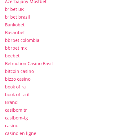
Azerbajany Mostbet
b1bet BR
b1bet brazil
Bankobet
Basaribet
bbrbet colombia
bbrbet mx
beebet
Betmotion Casino Basil
bitcoin casino
bizzo casino
book of ra
book of ra it
Brand
casibom tr
casibom-tg
casino
casino en ligne