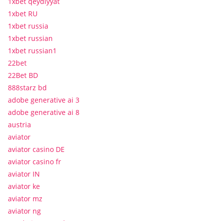
1xbet qeydiyyat
1xbet RU
1xbet russia
1xbet russian
1xbet russian1
22bet
22Bet BD
888starz bd
adobe generative ai 3
adobe generative ai 8
austria
aviator
aviator casino DE
aviator casino fr
aviator IN
aviator ke
aviator mz
aviator ng