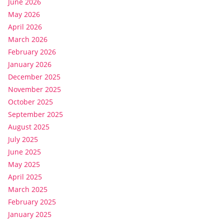
June 2026
May 2026
April 2026
March 2026
February 2026
January 2026
December 2025
November 2025
October 2025
September 2025
August 2025
July 2025
June 2025
May 2025
April 2025
March 2025
February 2025
January 2025