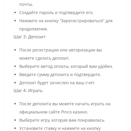
почты.
Создайте пароль и подтвердите его.
Нажмите на кнопку “Зарегистрироваться” для
продолжения.
Шаг 3: Депозит
После регистрации или авторизации вы
можете сделать депозит.
Выберите метод оплаты, который вам удобен.
Введите сумму депозита и подтвердите.
Депозит будет зачислен на ваш счет.
Шаг 4: Играть
После депозита вы можете начать играть на
официальном сайте Pinco казино.
Выберите игру, которая вам понравилась.
Установите ставку и нажмите на кнопку