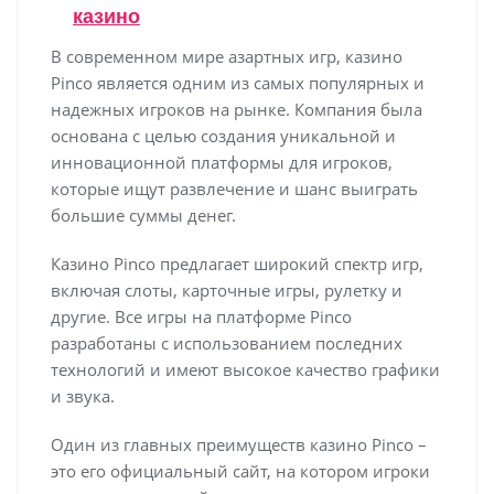
казино
В современном мире азартных игр, казино
Pinco является одним из самых популярных и
надежных игроков на рынке. Компания была
основана с целью создания уникальной и
инновационной платформы для игроков,
которые ищут развлечение и шанс выиграть
большие суммы денег.
Казино Pinco предлагает широкий спектр игр,
включая слоты, карточные игры, рулетку и
другие. Все игры на платформе Pinco
разработаны с использованием последних
технологий и имеют высокое качество графики
и звука.
Один из главных преимуществ казино Pinco –
это его официальный сайт, на котором игроки