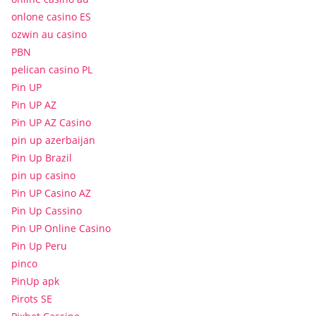
onlone casino ES
ozwin au casino
PBN
pelican casino PL
Pin UP
Pin UP AZ
Pin UP AZ Casino
pin up azerbaijan
Pin Up Brazil
pin up casino
Pin UP Casino AZ
Pin Up Cassino
Pin UP Online Casino
Pin Up Peru
pinco
PinUp apk
Pirots SE