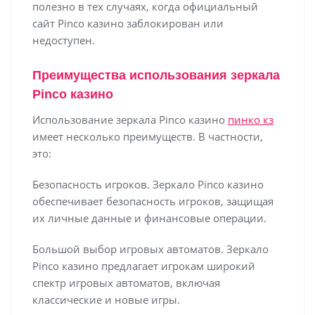
полезно в тех случаях, когда официальный
сайт Pinco казино заблокирован или
недоступен.
Преимущества использования зеркала
Pinco казино
Использование зеркала Pinco казино
пинко кз
имеет несколько преимуществ. В частности,
это:
Безопасность игроков. Зеркало Pinco казино
обеспечивает безопасность игроков, защищая
их личные данные и финансовые операции.
Большой выбор игровых автоматов. Зеркало
Pinco казино предлагает игрокам широкий
спектр игровых автоматов, включая
классические и новые игры.