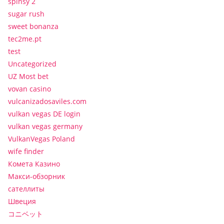
spinsy 2
sugar rush
sweet bonanza
tec2me.pt
test
Uncategorized
UZ Most bet
vovan casino
vulcanizadosaviles.com
vulkan vegas DE login
vulkan vegas germany
VulkanVegas Poland
wife finder
Комета Казино
Макси-обзорник
сателлиты
Швеция
コニベット