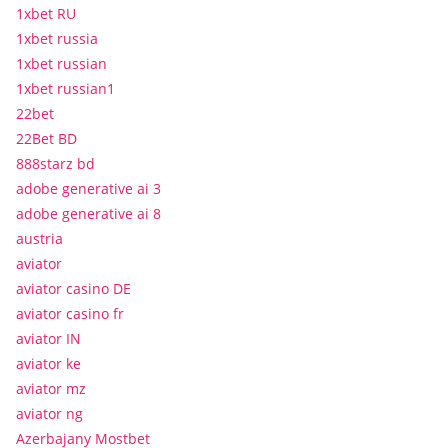
1xbet RU
1xbet russia
1xbet russian
1xbet russian1
22bet
22Bet BD
888starz bd
adobe generative ai 3
adobe generative ai 8
austria
aviator
aviator casino DE
aviator casino fr
aviator IN
aviator ke
aviator mz
aviator ng
Azerbajany Mostbet