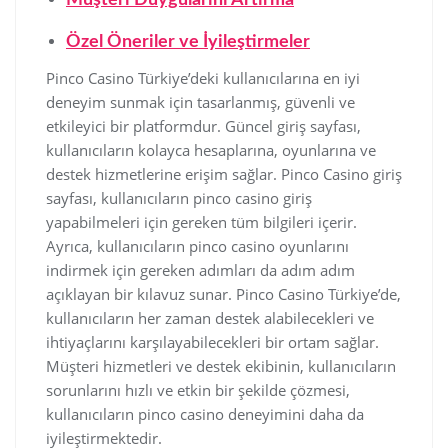
Özel Öneriler ve İyileştirmeler
Pinco Casino Türkiye’deki kullanıcılarına en iyi
deneyim sunmak için tasarlanmış, güvenli ve
etkileyici bir platformdur. Güncel giriş sayfası,
kullanıcıların kolayca hesaplarına, oyunlarına ve
destek hizmetlerine erişim sağlar. Pinco Casino giriş
sayfası, kullanıcıların pinco casino giriş
yapabilmeleri için gereken tüm bilgileri içerir.
Ayrıca, kullanıcıların pinco casino oyunlarını
indirmek için gereken adımları da adım adım
açıklayan bir kılavuz sunar. Pinco Casino Türkiye’de,
kullanıcıların her zaman destek alabilecekleri ve
ihtiyaçlarını karşılayabilecekleri bir ortam sağlar.
Müşteri hizmetleri ve destek ekibinin, kullanıcıların
sorunlarını hızlı ve etkin bir şekilde çözmesi,
kullanıcıların pinco casino deneyimini daha da
iyileştirmektedir.