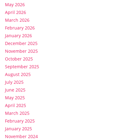
May 2026
April 2026
March 2026
February 2026
January 2026
December 2025
November 2025
October 2025
September 2025
August 2025
July 2025
June 2025
May 2025
April 2025
March 2025
February 2025
January 2025
November 2024