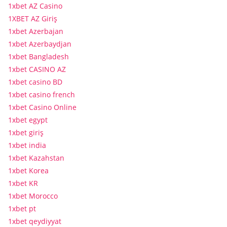
1xbet AZ Casino
1XBET AZ Giriş
1xbet Azerbajan
1xbet Azerbaydjan
1xbet Bangladesh
1xbet CASINO AZ
1xbet casino BD
1xbet casino french
1xbet Casino Online
1xbet egypt
1xbet giriş
1xbet india
1xbet Kazahstan
1xbet Korea
1xbet KR
1xbet Morocco
1xbet pt
1xbet qeydiyyat