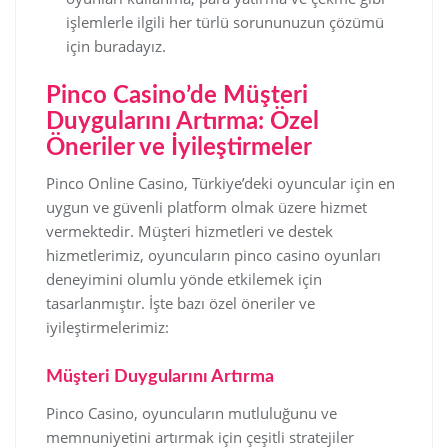
işlemlerle ilgili her türlü sorununuzun çözümü
için buradayız.
Pinco Casino’de Müşteri
Duygularını Artırma: Özel
Öneriler ve İyileştirmeler
Pinco Online Casino, Türkiye’deki oyuncular için en
uygun ve güvenli platform olmak üzere hizmet
vermektedir. Müşteri hizmetleri ve destek
hizmetlerimiz, oyuncuların pinco casino oyunları
deneyimini olumlu yönde etkilemek için
tasarlanmıştır. İşte bazı özel öneriler ve
iyileştirmelerimiz:
Müşteri Duygularını Artırma
Pinco Casino, oyuncuların mutluluğunu ve
memnuniyetini artırmak için çeşitli stratejiler