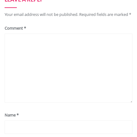
Your email address will not be published.
Required fields are marked
*
Comment
*
Name
*