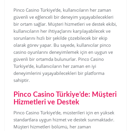
Pinco Casino Türkiye’de, kullanıcıların her zaman
güvenli ve eğlenceli bir deneyim yaşayabilecekleri
bir ortam sağlar. Müşteri hizmetleri ve destek ekibi,
kullanıcıların her ihtiyaçlarını karşılayabilecek ve
sorunlarını hızlı bir şekilde çözebilecek bir ekip
olarak görev yapar. Bu sayede, kullanıcılar pinco
casino oyunlarını deneyimlemek için en uygun ve
güvenli bir ortamda bulunurlar. Pinco Casino
Türkiye’de, kullanıcıların her zaman en iyi
deneyimlerini yaşayabilecekleri bir platforma
sahiptir.
Pinco Casino Türkiye’de: Müşteri
Hizmetleri ve Destek
Pinco Casino Türkiye’de, müsterileri için en yüksek
standartlara uygun hizmet ve destek sunmaktadır.
Müşteri hizmetleri bölümü, her zaman