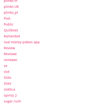
plinko in
plinko UK
plinko_pl
Post
Public
Qizilbilet
Ramenbet
real money pokies app
Review
Reviewe
reviewer
se
slot
Slots
Slots`
slottica
spinsy 2
sugar rush