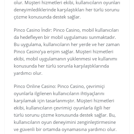
olur. Müşteri hizmetleri ekibi, kullanıcıların oyunları
deneyimlediklerinde karşılaştıkları her türlü sorunu
çözme konusunda destek sağlar.
Pinco Casino İndir: Pinco Casino, mobil kullanıcıları
da hedefleyen bir mobil uygulaması sunmaktadır.
Bu uygulama, kullanıcıların her yerde ve her zaman
Pinco Casino’ya erişim sağlar. Müşteri hizmetleri
ekibi, mobil uygulamanın yüklenmesi ve kullanımı
konusunda her türlü sorunla karşılaştıklarında
yardımcı olur.
Pinco Online Casino: Pinco Casino, çevrimiçi
oyunlarla ilgilenen kullanıcıların ihtiyaçlarını
karşılamak için tasarlanmıştır. Müşteri hizmetleri
ekibi, kullanıcıların çevrimiçi oyunlarla ilgili her
türlü sorunu çözme konusunda destek sağlar. Bu,
kullanıcıların oyun deneyimini zenginleştirmesine
ve güvenli bir ortamda oynamasına yardımcı olur.