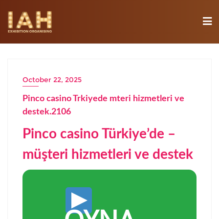
October 22, 2025
Pinco casino Trkiyede mteri hizmetleri ve
destek.2106
Pinco casino Türkiye’de –
müşteri hizmetleri ve destek