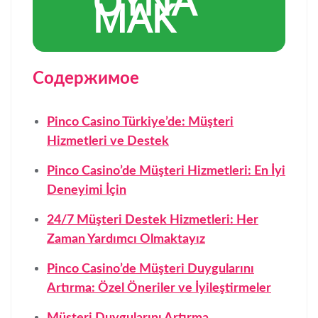
OYNA
MAK
Содержимое
Pinco Casino Türkiye’de: Müşteri
Hizmetleri ve Destek
Pinco Casino’de Müşteri Hizmetleri: En İyi
Deneyimi İçin
24/7 Müşteri Destek Hizmetleri: Her
Zaman Yardımcı Olmaktayız
Pinco Casino’de Müşteri Duygularını
Artırma: Özel Öneriler ve İyileştirmeler
Müşteri Duygularını Artırma