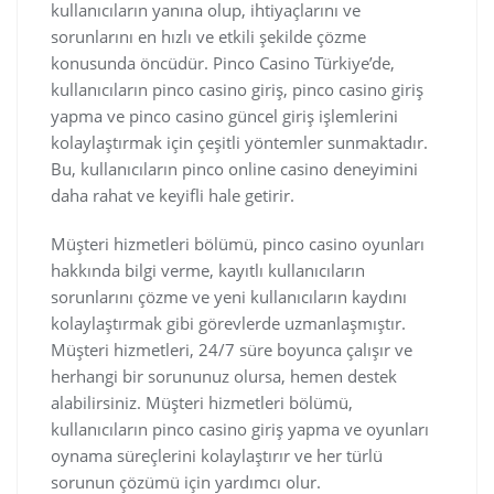
kullanıcıların yanına olup, ihtiyaçlarını ve
sorunlarını en hızlı ve etkili şekilde çözme
konusunda öncüdür. Pinco Casino Türkiye’de,
kullanıcıların pinco casino giriş, pinco casino giriş
yapma ve pinco casino güncel giriş işlemlerini
kolaylaştırmak için çeşitli yöntemler sunmaktadır.
Bu, kullanıcıların pinco online casino deneyimini
daha rahat ve keyifli hale getirir.
Müşteri hizmetleri bölümü, pinco casino oyunları
hakkında bilgi verme, kayıtlı kullanıcıların
sorunlarını çözme ve yeni kullanıcıların kaydını
kolaylaştırmak gibi görevlerde uzmanlaşmıştır.
Müşteri hizmetleri, 24/7 süre boyunca çalışır ve
herhangi bir sorununuz olursa, hemen destek
alabilirsiniz. Müşteri hizmetleri bölümü,
kullanıcıların pinco casino giriş yapma ve oyunları
oynama süreçlerini kolaylaştırır ve her türlü
sorunun çözümü için yardımcı olur.