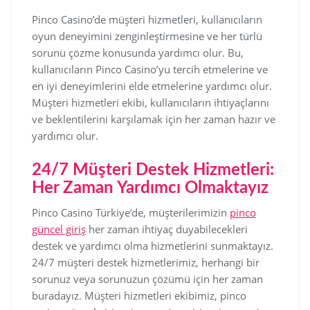
Pinco Casino’de müşteri hizmetleri, kullanıcıların
oyun deneyimini zenginleştirmesine ve her türlü
sorunu çözme konusunda yardımcı olur. Bu,
kullanıcıların Pinco Casino’yu tercih etmelerine ve
en iyi deneyimlerini elde etmelerine yardımcı olur.
Müşteri hizmetleri ekibi, kullanıcıların ihtiyaçlarını
ve beklentilerini karşılamak için her zaman hazır ve
yardımcı olur.
24/7 Müşteri Destek Hizmetleri:
Her Zaman Yardımcı Olmaktayız
Pinco Casino Türkiye’de, müşterilerimizin
pinco
güncel giriş
her zaman ihtiyaç duyabilecekleri
destek ve yardımcı olma hizmetlerini sunmaktayız.
24/7 müşteri destek hizmetlerimiz, herhangi bir
sorunuz veya sorunuzun çözümü için her zaman
buradayız. Müşteri hizmetleri ekibimiz, pinco