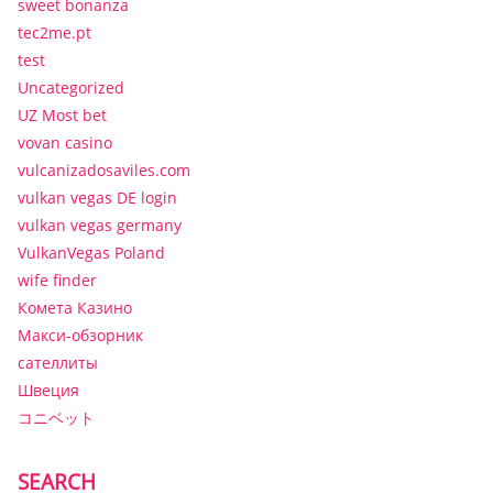
sweet bonanza
tec2me.pt
test
Uncategorized
UZ Most bet
vovan casino
vulcanizadosaviles.com
vulkan vegas DE login
vulkan vegas germany
VulkanVegas Poland
wife finder
Комета Казино
Макси-обзорник
сателлиты
Швеция
コニベット
SEARCH