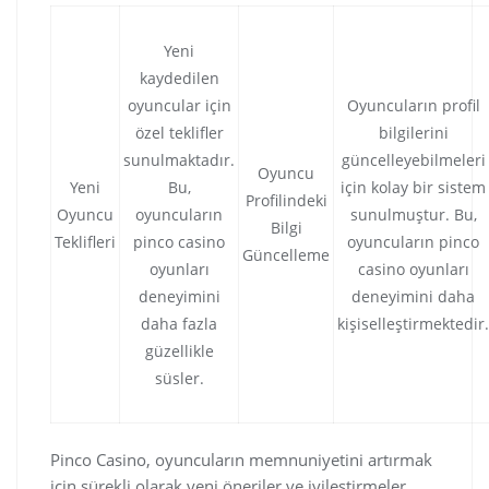
Yeni
kaydedilen
oyuncular için
Oyuncuların profil
özel teklifler
bilgilerini
sunulmaktadır.
güncelleyebilmeleri
Oyuncu
Yeni
Bu,
için kolay bir sistem
Profilindeki
Oyuncu
oyuncuların
sunulmuştur. Bu,
Bilgi
Teklifleri
pinco casino
oyuncuların pinco
Güncelleme
oyunları
casino oyunları
deneyimini
deneyimini daha
daha fazla
kişiselleştirmektedir.
güzellikle
süsler.
Pinco Casino, oyuncuların memnuniyetini artırmak
için sürekli olarak yeni öneriler ve iyileştirmeler