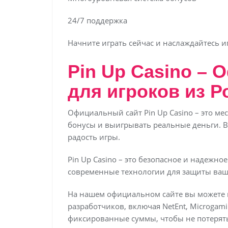
24/7 поддержка
Начните играть сейчас и наслаждайтесь и
Pin Up Casino –
для игроков из Р
Официальный сайт Pin Up Casino – это мес
бонусы и выигрывать реальные деньги. В
радость игры.
Pin Up Casino – это безопасное и надежно
современные технологии для защиты ваш
На нашем официальном сайте вы можете н
разработчиков, включая NetEnt, Microgami
фиксированные суммы, чтобы не потерять