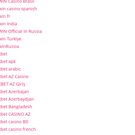
WIN Casino Brasil
win casino spanish
win fr
win India
WIN Official In Russia
win Turkiye
winRussia
xbet
xbet apk
xbet arabic
xbet AZ Casino
XBET AZ Giriş
xbet Azerbajan
xbet Azerbaydjan
xbet Bangladesh
xbet CASINO AZ
xbet casino BD
xbet casino french