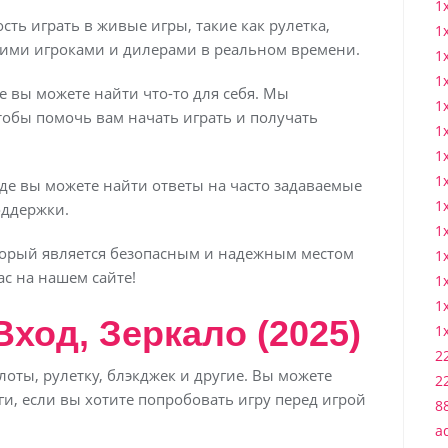
1
сть играть в живые игры, такие как рулетка,
1
угими игроками и дилерами в реальном времени.
1x
1
де вы можете найти что-то для себя. Мы
1
тобы помочь вам начать играть и получать
1
1
1
 где вы можете найти ответы на часто задаваемые
1
оддержки.
1
оторый является безопасным и надежным местом
1
ас на нашем сайте!
1
1
Вход, Зеркало (2025)
1
2
оты, рулетку, блэкджек и другие. Вы можете
2
ги, если вы хотите попробовать игру перед игрой
8
a