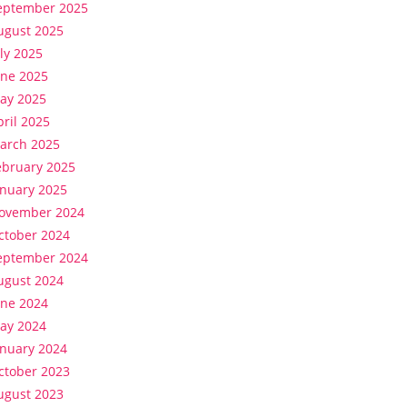
eptember 2025
ugust 2025
uly 2025
une 2025
ay 2025
pril 2025
arch 2025
ebruary 2025
anuary 2025
ovember 2024
ctober 2024
eptember 2024
ugust 2024
une 2024
ay 2024
anuary 2024
ctober 2023
ugust 2023