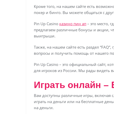
Кроме того, на нашем сайте есть возможно
покер и бинго. Вы можете общаться с др
Pin Up Casino
казино пин ап
– это место, г
предлагаем различные бонусы и акции, ч
выигрыши.
Также, на нашем сайте есть раздел “FAQ”,
вопросы и получить помощь от нашего п
Pin Up Casino – это официальный сайт, к
для игроков из России. Мы рады видеть в
Играть онлайн – 
Вам доступны различные игры, включая сл
играть на деньги или на бесплатные день
на деньги.