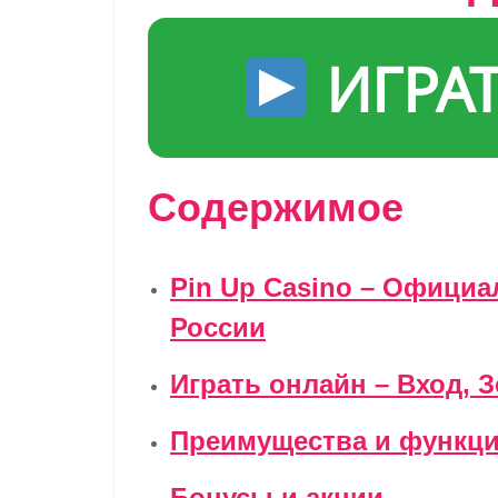
ИГРА
Содержимое
Pin Up Casino – Официа
России
Играть онлайн – Вход, З
Преимущества и функци
Бонусы и акции