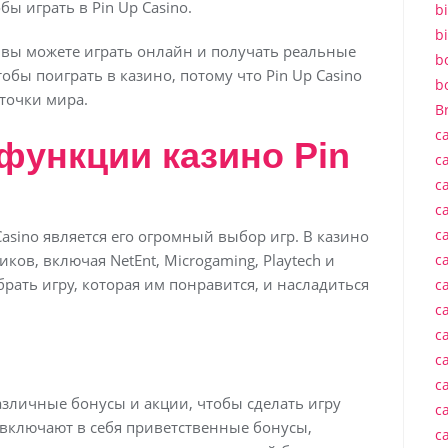
ы играть в Pin Up Casino.
b
b
де вы можете играть онлайн и получать реальные
b
бы поиграть в казино, потому что Pin Up Casino
bo
 точки мира.
B
c
функции казино Pin
c
c
c
c
sino является его огромный выбор игр. В казино
ов, включая NetEnt, Microgaming, Playtech и
ca
ыбрать игру, которая им понравится, и насладиться
c
c
ca
c
c
различные бонусы и акции, чтобы сделать игру
c
 включают в себя приветственные бонусы,
c