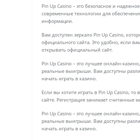
Pin Up Casino – это безопасное и надежно
современные технологии для обеспечени
информации.
Вам доступен зеркало Pin Up Casino, котор
официального сайта. Это удобно, если вам
открывать официальный сайт.
Pin Up Casino – это лучшее онлайн-казино
реальные выигрыши. Вам доступны разли
начать играть в казино.
Если вы хотите играть в Pin Up Casino, т
сайте. Регистрация занимает считанные ми
Pin Up Casino – это лучшее онлайн-казино
реальные выигрыши. Вам доступны разли
начать играть в казино.