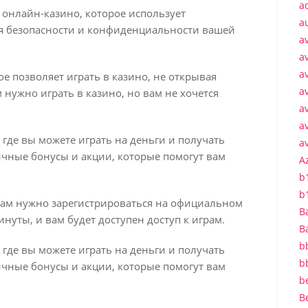
a
е онлайн-казино, которое использует
a
я безопасности и конфиденциальности вашей
a
a
av
ое позволяет играть в казино, не открывая
av
 нужно играть в казино, но вам не хочется
av
a
, где вы можете играть на деньги и получать
a
чные бонусы и акции, которые помогут вам
A
b
b
о вам нужно зарегистрироваться на официальном
B
нуты, и вам будет доступен доступ к играм.
B
b
, где вы можете играть на деньги и получать
b
чные бонусы и акции, которые помогут вам
b
B