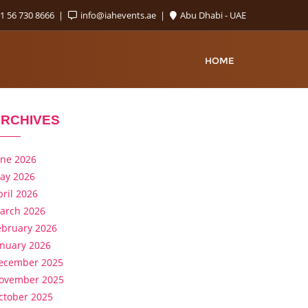
1 56 730 8666
info@iahevents.ae
Abu Dhabi - UAE
HOME
RCHIVES
une 2026
ay 2026
pril 2026
arch 2026
ebruary 2026
anuary 2026
ecember 2025
ovember 2025
ctober 2025