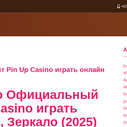
+97
A
J
 Pin Up Casino играть онлайн
M
A
M
но Официальный
F
J
Casino играть
D
N
, Зеркало (2025)
O