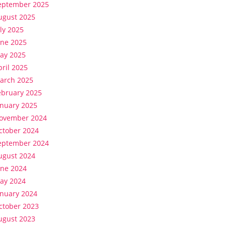
eptember 2025
ugust 2025
uly 2025
une 2025
ay 2025
pril 2025
arch 2025
ebruary 2025
anuary 2025
ovember 2024
ctober 2024
eptember 2024
ugust 2024
une 2024
ay 2024
anuary 2024
ctober 2023
ugust 2023