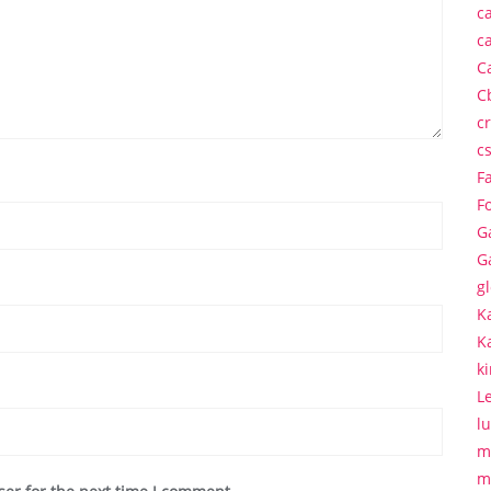
c
c
C
C
c
c
F
F
G
G
gl
K
K
k
L
l
m
m