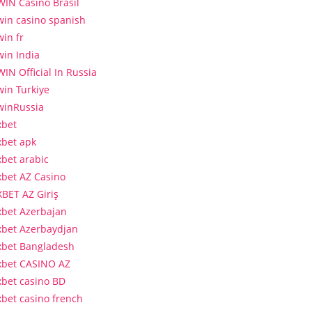
WIN Casino Brasil
win casino spanish
win fr
win India
WIN Official In Russia
win Turkiye
winRussia
xbet
xbet apk
xbet arabic
xbet AZ Casino
XBET AZ Giriş
xbet Azerbajan
xbet Azerbaydjan
xbet Bangladesh
xbet CASINO AZ
xbet casino BD
xbet casino french