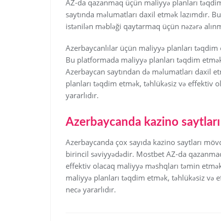
AZ-da qazanmaq üçün maliyyə planları təqd
saytında məlumatları daxil etmək lazımdır. 
istənilən məbləği qaytarmaq üçün nəzərə alınm
Azerbaycanlılar üçün maliyyə planları təqdim 
Bu platformada maliyyə planları təqdim et
Azerbaycan saytından də məlumatları daxil 
planları təqdim etmək, təhlükəsiz və effektiv
yararlıdır.
Azerbaycanda kazino saytlar
Azerbaycanda çox sayıda kazino saytları mövc
birincil səviyyədədir. Mostbet AZ-da qazanmaq
effektiv olacaq maliyyə məshqları təmin etm
maliyyə planları təqdim etmək, təhlükəsiz və 
necə yararlıdır.