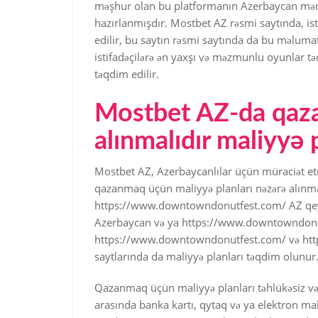
məşhur olan bu platformanın Azerbaycan mərkə
hazırlanmışdır. Mostbet AZ rəsmi saytında, is
edilir, bu saytın rəsmi saytında da bu məlumat
istifadəçilərə ən yaxşı və məzmunlu oyunlar t
təqdim edilir.
Mostbet AZ-da qaz
alınmalıdır maliyyə p
Mostbet AZ, Azerbaycanlılar üçün müraciət et
qazanmaq üçün maliyyə planları nəzərə alınm
https://www.downtowndonutfest.com/ AZ qey
Azerbaycan və ya https://www.downtowndonutfe
https://www.downtowndonutfest.com/ və ht
saytlarında da maliyyə planları təqdim olunur. 
Qazanmaq üçün maliyyə planları təhlükəsiz və e
arasında banka kartı, qytaq və ya elektron mal