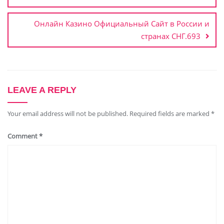
Онлайн Казино Официальный Сайт в России и
странах СНГ.693
LEAVE A REPLY
Your email address will not be published.
Required fields are marked
*
Comment
*