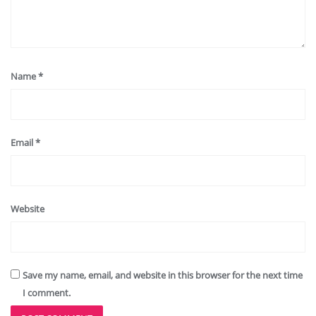
Name
*
Email
*
Website
Save my name, email, and website in this browser for the next time
I comment.