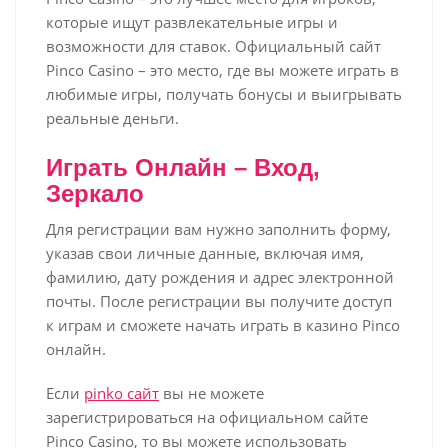
которые ищут развлекательные игры и
возможности для ставок. Официальный сайт
Pinco Casino – это место, где вы можете играть в
любимые игры, получать бонусы и выигрывать
реальные деньги.
Играть Онлайн – Вход,
Зеркало
Для регистрации вам нужно заполнить форму,
указав свои личные данные, включая имя,
фамилию, дату рождения и адрес электронной
почты. После регистрации вы получите доступ
к играм и сможете начать играть в казино Pinco
онлайн.
Если
pinko сайт
вы не можете
зарегистрироваться на официальном сайте
Pinco Casino, то вы можете использовать