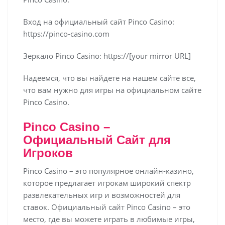
Вход на официальный сайт Pinco Casino:
https://pinco-casino.com
Зеркало Pinco Casino: https://[your mirror URL]
Надеемся, что вы найдете на нашем сайте все,
что вам нужно для игры на официальном сайте
Pinco Casino.
Pinco Casino –
Официальный Сайт для
Игроков
Pinco Casino – это популярное онлайн-казино,
которое предлагает игрокам широкий спектр
развлекательных игр и возможностей для
ставок. Официальный сайт Pinco Casino – это
место, где вы можете играть в любимые игры,