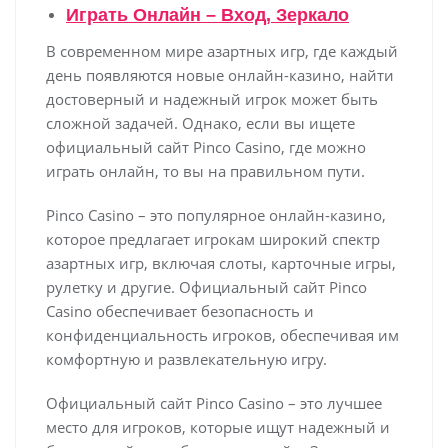
Играть Онлайн – Вход, Зеркало
В современном мире азартных игр, где каждый
день появляются новые онлайн-казино, найти
достоверный и надежный игрок может быть
сложной задачей. Однако, если вы ищете
официальный сайт Pinco Casino, где можно
играть онлайн, то вы на правильном пути.
Pinco Casino – это популярное онлайн-казино,
которое предлагает игрокам широкий спектр
азартных игр, включая слоты, карточные игры,
рулетку и другие. Официальный сайт Pinco
Casino обеспечивает безопасность и
конфиденциальность игроков, обеспечивая им
комфортную и развлекательную игру.
Официальный сайт Pinco Casino – это лучшее
место для игроков, которые ищут надежный и