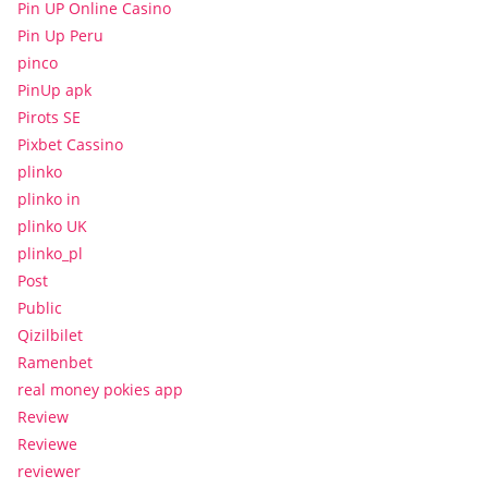
Pin UP Online Casino
Pin Up Peru
pinco
PinUp apk
Pirots SE
Pixbet Cassino
plinko
plinko in
plinko UK
plinko_pl
Post
Public
Qizilbilet
Ramenbet
real money pokies app
Review
Reviewe
reviewer