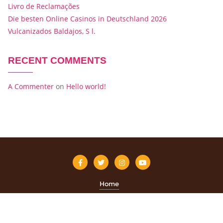
Livro de Reclamações
Die besten Online Casinos in Deutschland 2026
Vulcanizados Baldajos, S l.
RECENT COMMENTS
A Commenter
on
Hello world!
Home
Copyright ©2026 IAH EXHIBITION . All rights reserved.
Powered
Creons Designs