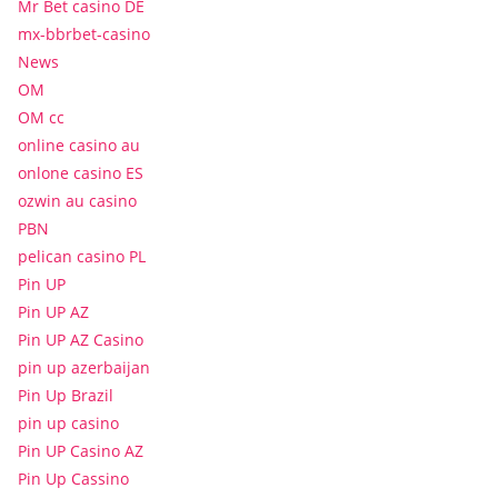
Mr Bet casino DE
mx-bbrbet-casino
News
OM
OM cc
online casino au
onlone casino ES
ozwin au casino
PBN
pelican casino PL
Pin UP
Pin UP AZ
Pin UP AZ Casino
pin up azerbaijan
Pin Up Brazil
pin up casino
Pin UP Casino AZ
Pin Up Cassino