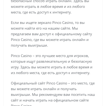
безопасный способ играть онлайн. Здесь вы
можете играть в любое время и из любого
места, где есть доступ к интернету.
Если вы ищете зеркало Pinco Casino, то вы
можете найти его на нашем сайте. Мы
предлагаем вам доступ к официальному сайту
Pinco Casino, где вы можете играть онлайн и
получать выигрыши.
Pinco Casino – это лучшее место для игроков,
которые ищут развлекательную и безопасную
игру. Здесь вы можете играть в любое время и
из любого места, где есть доступ к интернету.
Официальный сайт Pinco Casino – это место, где
вы можете играть онлайн и получать
выигрыши. Мы рекомендуем вам посетить наш
сайт и начать играть на официальном сайте
Pinco Casino.