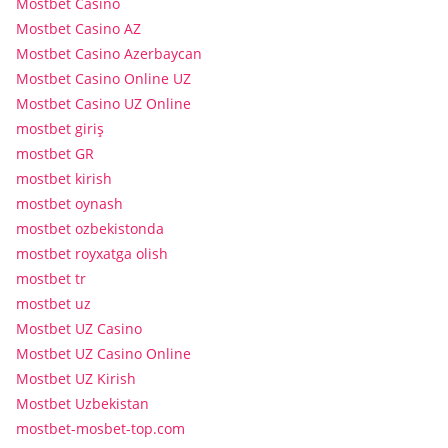
Mostbet Casino
Mostbet Casino AZ
Mostbet Casino Azerbaycan
Mostbet Casino Online UZ
Mostbet Casino UZ Online
mostbet giriş
mostbet GR
mostbet kirish
mostbet oynash
mostbet ozbekistonda
mostbet royxatga olish
mostbet tr
mostbet uz
Mostbet UZ Casino
Mostbet UZ Casino Online
Mostbet UZ Kirish
Mostbet Uzbekistan
mostbet-mosbet-top.com